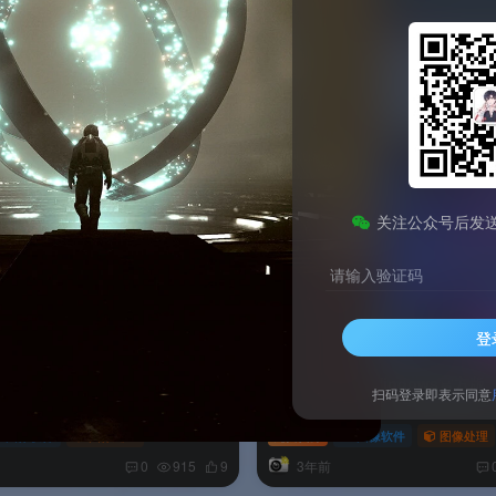
分
销量
随机
关注公众号后发
请输入验证码
登
p 10 Windows官方版
HyperSnap 9 Windows官方版
扫码登录即表示同意
图像软件
图像处理
免费资源
图像软件
图像处理
3年前
0
915
9