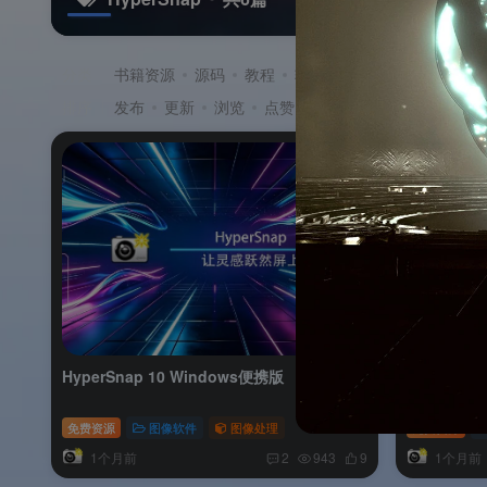
分类
书籍资源
源码
教程
软件
游戏
排序
发布
更新
浏览
点赞
评论
收藏
售价
积
HyperSnap 10 Windows便携版
HyperSna
免费资源
图像软件
图像处理
免费资源
1个月前
1个月前
2
943
9