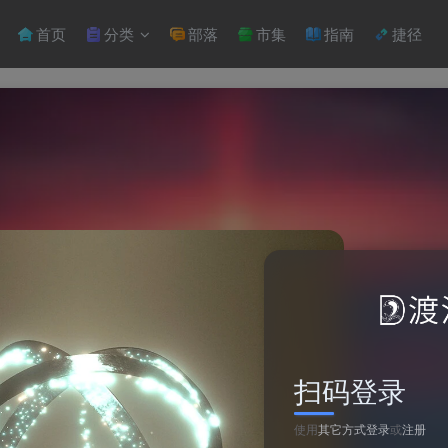
首页
分类
部落
市集
指南
捷径
扫码登录
使用
其它方式登录
或
注册