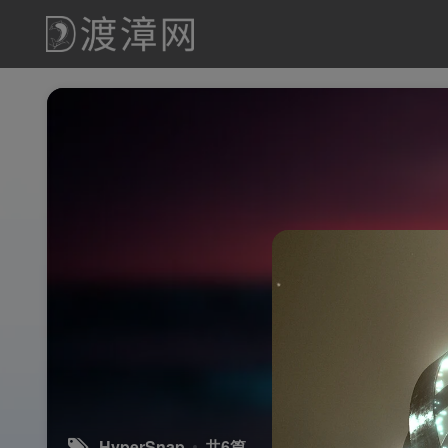
HyperSnap
共6篇