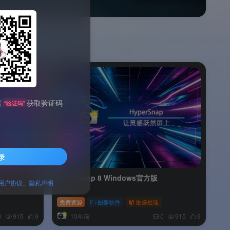
送
获取验证码
“验证码”
录
HyperSnap 8 Windows官方版
用户协议
、
隐私声明
免费资源
图像软件
图像处理
10年前
0
915
9
0
915
9