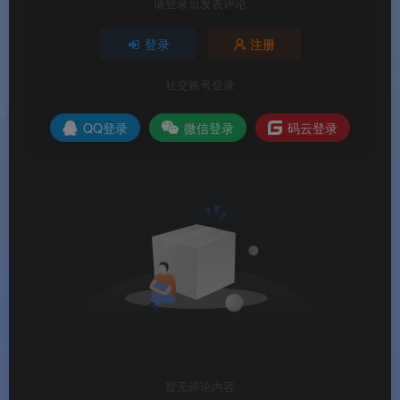
请登录后发表评论
🌟软件亮点
登录
注册
社交账号登录
🏆
迅雷官方新品
：2026年7月最新上线的Windows
QQ登录
微信登录
码云登录
尝鲜版，迅雷会员体系17周年特别版本
。
🚀
安装包仅195MB
：相比经典版本更加轻量，安
装后文件夹约700MB，占用空间更小
。
💎
链接秒播无需下载
：云盘视频原画播放、倍速
播放，主打“无需下载即可观看”
。
🎯
智能片库自动归类
：自动识别影音文件按剧集
归类，生成海报墙，找片效率翻倍
。
💸
无捆绑纯净体验
：安装过程无任何捆绑软件，
界面清爽广告少，体验更纯净
。
暂无评论内容