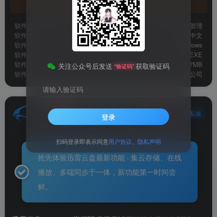
官方地址
软件类型
文件管理
软件语言
简体中文
软件平台
Windows
软件格式
EXE
软件大小
17.7MB
关注公众号后发送
获取验证码
“验证码”
软件开发
迅雷公司
请输入验证码
迅雷
关注
私信
登录
12年前发布
扫码登录即表示同意
用户协议
、
隐私声明
抢先体验迅雷云盘最新功能 · 集云存储、在线
播放、多端同步于一体，新功能第一时间尝
鲜。