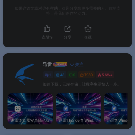
义路径需进入二级菜单
。
如果这篇文章对你有帮助，欢迎分享给更多需要的人。你的支
持，是我们创作的动力。
☁️
云盘+第三方网盘挂载
：除迅雷自有云盘外，还
支持通过CloudDrive2挂载阿里云盘等第三方网盘，
点赞
9
分享
收藏
文件跨设备高速下载与同步
。
🎬
链接秒播与智能片库
：云盘视频支持原画、倍速
及高清播放，智能片库可自动识别影音文件并按剧
迅雷
关注
集或类型归类
。
1
43
0
7980
5.6W+
🔧
丰富工具集
：支持在线解压、远程下载、超级
加速下载，云端存储，让数字生活快人一步。
保险箱等功能，满足文件管理的多种需求
。
✨软件特色
迅雷浏览器安卓绿色版
迅雷ThunderX Windows绿色版
迅雷X Window
✨软件特色