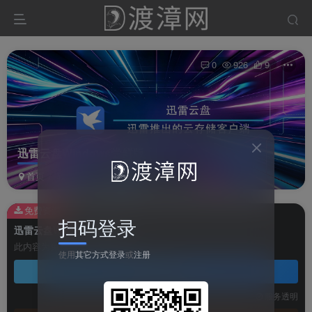
0
926
9
迅雷云盘Windows尝鲜版
首页
软件
云盘软件
正文
免费资源
扫码登录
迅雷云盘Windows尝鲜版
此内容为免费资源，请登录后查看
使用
其它方式登录
或
注册
登录查看
技术支持
安装调试
服务透明