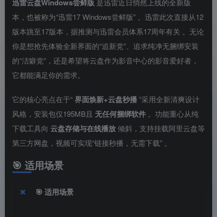
迅雷云盘Windows尝鲜版
是迅雷近日悄然上线的全新版
本，也被称为“迅雷17 Windows尝鲜版”
。迅雷此次直接从12
版本跳至17版本，据推测与迅雷会员体系17周年有关
。无论
你是想抢先体验全新界面的“追新党”、追求纯净无捆绑安装
的“洁癖党”，还是希望将云盘作为影音中心的影音爱好者，
它都能满足你的需求。
它的核心亮点在于“
界面焕新+云盘秒播
”采用全新清爽设计
风格，安装包仅195MB且
无任何捆绑软件
。功能重心从纯
下载工具向
云盘存储与在线播放
倾斜，支持挂载阿里云盘等
第三方网盘，视频可实现“链接秒播，无需下载”
。
🎯
适用场景
🎯
适用场景