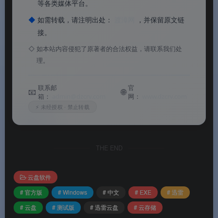
等各类媒体平台。
◆
如需转载，请注明出处：
渡漳网
，并保留原文链
接。
◇
如本站内容侵犯了原著者的合法权益，请联系我们处
理。
迅雷电脑版
联系邮
官
⚙️软件功能
📧
🌐
箱：
admin@dzcrv.com
网：
www.dzcrv.com
⚡ 未经授权 · 禁止转载
⚙️软件功能
THE END
🎨
全新清爽界面设计
：迅雷17采用了全新设计风
格，整体更为清爽简洁，仅底部存在广告横幅且支
云盘软件
持一键关闭
。
# 官方版
# Windows
# 中文
# EXE
# 迅雷
📦
无捆绑纯净安装
：安装包仅195MB，安装过程
# 云盘
# 测试版
# 迅雷云盘
# 云存储
没有任何捆绑软件勾选项，默认安装至C盘，自定