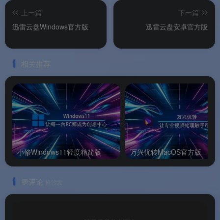
上一篇
下一篇
🆕
版本跨越式升级
：从12直接跳至17版本，与迅
迅雷云盘Windows官方版
迅雷云盘安卓官方版
雷会员体系17周年呼应，全新产品定位
。
🧹
纯净安装无捆绑
：区别于迅雷经典版本，安装
相关推荐
过程无任何捆绑软件选项，体验更清爽
。
🎯
重心转向云盘与播放
：在保留核心下载能力的
基础上，功能重心向云盘资源与在线播放倾斜
。
🔄
第三方网盘整合
：支持挂载阿里云盘等第三方
网盘，一个客户端管理多个云盘资源
。
小修Windows11轻度精简版
万兴优转MacOS官方版
💸
免费2T云盘空间
：登录即享免费云盘空间，会员
可解锁更大空间和更多特权
。
💬评论
抢沙发
🌟软件亮点