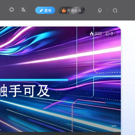
发布
开通会员
922
9