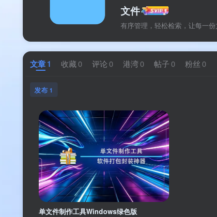
文件
有序管理，轻松检索，让每一份
文章
1
收藏
0
评论
0
港湾
0
帖子
0
粉丝
0
发布
1
单文件制作工具Windows绿色版