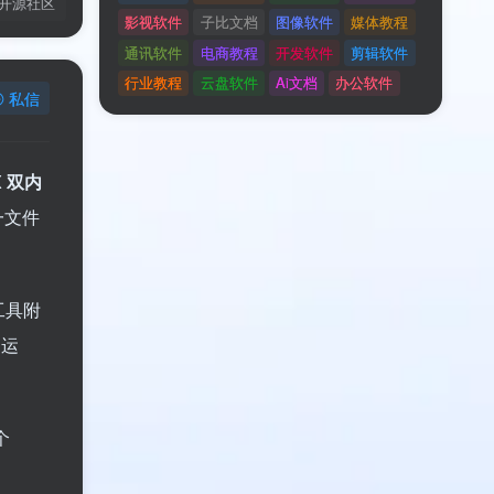
开源社区
私信
免费内容
X 双内
技术支持
安装调试
服务透明
一文件
登录查看
类型
封装工具
语言
中文
工具附
平台
Windows
格式
ZIP
，运
大小
8.9MB
开发
开源社区
个
未分类
网络软件
AI教程
系统软件