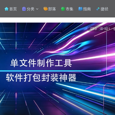
首页
分类
部落
市集
指南
捷径
0
921
扫码登录
使用
其它方式登录
或
注册