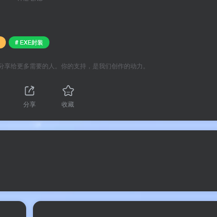
# EXE封装
 双内核，兼具灵活性与稳定性
分享给更多需要的人。你的支持，是我们创作的动力。
文件打包，零门槛上手
软件右键解包
分享
收藏
解压密码运行
行参数传递
.exe，独立运行
制