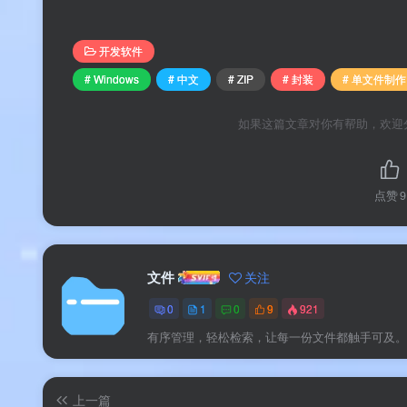
📊
核心价值
开发软件
# Windows
# 中文
# ZIP
# 封装
# 单文件制作
✅
双内核驱动
：基于 PECMD + 7zSFX
如果这篇文章对你有帮助，欢迎
✅
四步快速制作
：默认仅需四步即可完成单
✅
文件防篡改
：支持防止 7z、WinRAR 等
点赞
9
✅
解压加密保护
：支持打包解压加密，可带
✅
参数传递支持
：打包后的单文件支持命令
文件
关注
✅
无需额外依赖
：生成的文件不依赖 PECMD
0
1
0
9
921
✅
永久免费
：完全免费使用，无任何功能限
有序管理，轻松检索，让每一份文件都触手可及。
软件功能
上一篇