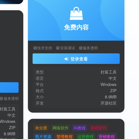
有序管理，轻松检索，让每一份文件都触手可
及。
软件功能
软件特色
送
获取验证码
“验证码”
软件亮点
版本说明
验证码
系统要求
服务透明
录
操作步骤
封装工具
常见问题
中文
用户协议
、
隐私声明
Windows
ZIP
8.9MB