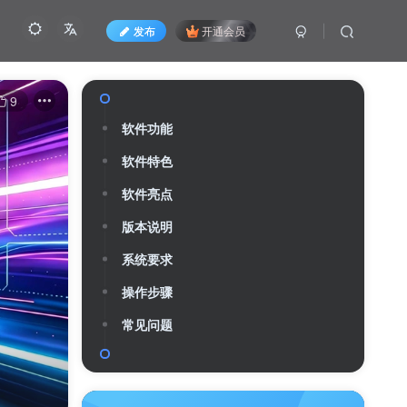
发布
开通会员
Many people start a career with a dream,
9
then get busy forgetting it.
很多人一开始为了梦想而忙，后来忙得忘了梦想
文件
关注
0
1
0
9
921