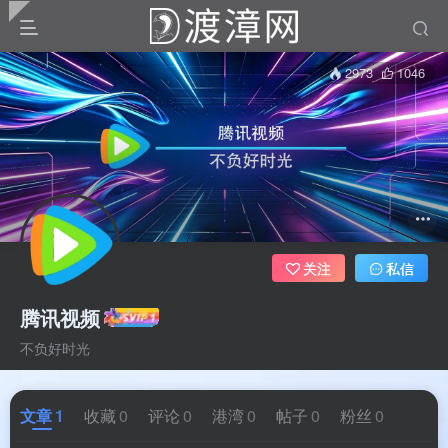
2973
1046
关注
私信
腾讯视频
不负好时光
文章
1
收藏
0
评论
0
港湾
0
帖子
0
粉丝
0