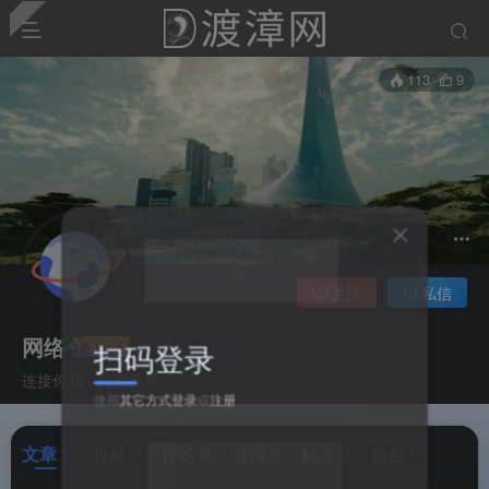
113
9
关注
私信
网络
扫码登录
连接你我，传递无界。
使用
其它方式登录
或
注册
文章
1
收藏
0
评论
0
港湾
0
帖子
0
粉丝
0