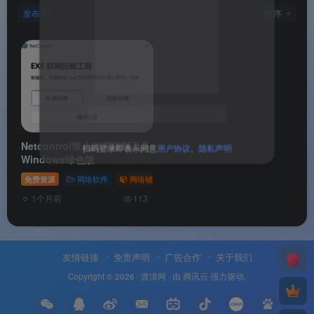
发布
排序
1
关注公众号后发送
获取验证码
“验证码”
请输入验证码
Netcontrol禁止程序联网工具
Windows绿色版
免费资源
网络软件
网络辅助
# Windows
# 中文
# ZIP
登录
1个月前
113
扫码登录即表示同意
用户协议
、
隐私声明
友情链接
免责声明
广告合作
关于我们
Copyright © 2026 ·
渡漳网
· 由
腾讯云
强力驱动.