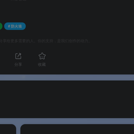
具都快。
# 防火墙
？
分享给更多需要的人。你的支持，是我们创作的动力。
用 Windows 系统自带的防火墙 API，自动为指定的 exe 程序
分享
收藏
有规则均由 Windows 防火墙执行，不引入额外的网络驱动或后
驻后台，使用时需要管理员权限。
序联网，如何恢复？