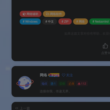
需求——阻止某个程序联网——它比任何工
网络辅助
网络软件
常见问题
# Windows
# 中文
# ZIP
# 网络
# Netcontrol
Q1：Netcontrol 的工作原理是什么？安全吗
如果这篇文章对你有帮助，欢迎
A：Netcontrol 本身不包含防火墙功能，而是通过调
点赞
9
出站规则（即阻止该程序向外发起网络连接）
。所
务，安全性有保障。软件本身是绿色单文件，不常
网络
关注
0
1
0
9
112
Q2：为什么杀毒软件会报毒或提示风险？
连接你我，传递无界。
Q3：
误禁止了某个系统程序或不想禁止的程
上一篇