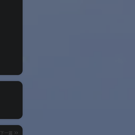
创建
台服
下一篇