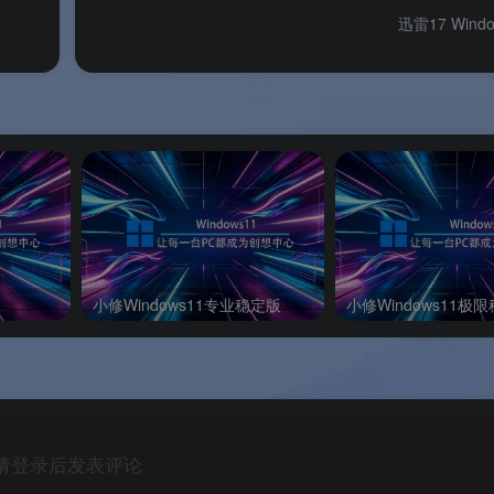
迅雷17 Win
 即可一键禁止/允许联网。绿色免安装，基于 Windows 原生防火
和复制粘贴一样简单。
复杂防火墙配置面板的两难境地中，Netcontrol 用“右键一键搞
用系统防火墙原生能力——它不试图重新发明轮子，而是为 Wind
。
，再到为开发测试快速创造离线环境，Netcontrol 几乎覆盖
台、不消耗系统资源、卸载不留痕迹，是 Windows 用户的必
小修Windows11专业稳定版
小修Windows11极
几十 KB 的方寸之间，体验右键一键掌控程序联网的极致效率。
 / 52 破解论坛原版资源，由原作者 nfsyan 发布，无捆绑、
请登录后发表评论
件安全。