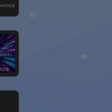
dows绿色版
墙，无
定”给出
ows
了所有
备效率
限稳定版
FatbeansCreater Windows绿色版
抖音聊天Windows
无病