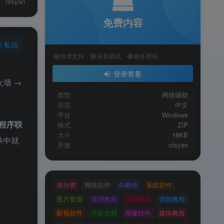
nfsyan
免费内容
私信
技术支持
安装调试
服务透明
登录查看
墙 →
类型
网络辅助
语言
中文
平台
Windows
止程序联
格式
ZIP
大小
18KB
单中就
开发
nfsyan
未分类
网络软件
AI教程
系统软件
图片资源
管理教程
运营教程
营销教程
影视软件
子比文档
图像软件
媒体教程