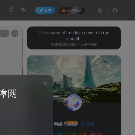
发布
开通会员
The course of true love never did run
9
smooth.
真诚的爱情之路永不会是平坦的
网络
关注
0
1
0
9
112