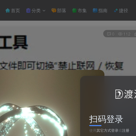
首页
分类
部落
市集
指南
捷径
0
112
扫码登录
使用
其它方式登录
或
注册