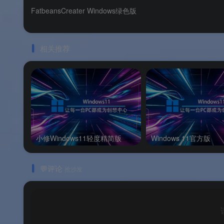
FatbeansCreater Windows绿色版
500KB 的极简右键防火墙工具，右键单击任意 exe
后台、无广告、全免费。让防火墙配置这件事，变得
相关推荐
在 Windows 用户既想控制程序联网，又不想打开
了极简答案。几十 KB 的体积、绿色免安装、调
自带的强大防火墙补齐了一块“便捷操作”的拼图
从屏蔽游戏广告弹窗，到阻止免费软件后台自动升级
“临时/针对性禁止某程序联网”的场景。无需常驻后
小修Windows11轻度精简版
Windows 11官方版
工具箱成员。
💬评论
立即下载 Netcontrol 禁止程序联网工具
，在这
抢沙发
下载提示
：请认准渡漳软件网推荐的吾爱破解论坛
毒。下载后建议使用安全软件扫描，确保文