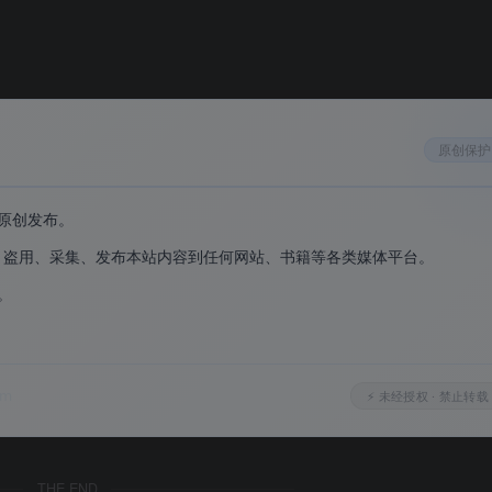
原创保护
求极低，可以认为是零负担运行。首次使用时必须“以管理员身份运行”
原创发布。
用同样需要管理员权限（修改防火墙规则需要管理员特权）。
、盗用、采集、发布本站内容到任何网站、书籍等各类媒体平台。
。
。
om
⚡ 未经授权 · 禁止转载
ws 防火墙，而是为它补齐了一块“便捷操作的拼图”。对于 90% 的日常
THE END