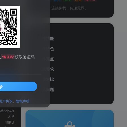
连接你我，传递无界。
软件功能
软件特色
送
获取验证码
“验证码”
软件亮点
系统要求
同类对比
录
常见问题
服务透明
网络辅助
用户协议
、
隐私声明
中文
Windows
ZIP
18KB