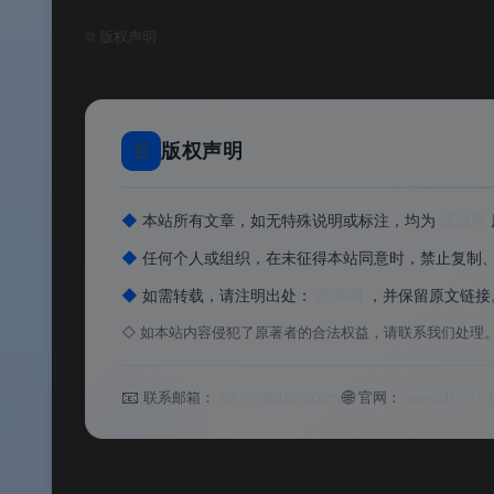
©
版权声明
系统要求
系统要求
📄
版权声明
📌
说明
：Netcontrol 对系统资源的要
◆
本站所有文章，如无特殊说明或标注，均为
渡漳网
以完成右键菜单的安装，之后右键菜单的使
◆
任何个人或组织，在未征得本站同意时，禁止复制
◆
如需转载，请注明出处：
渡漳网
，并保留原文链接
同类对比
◇
如本站内容侵犯了原著者的合法权益，请联系我们处理
同类对比
📧
🌐
联系邮箱：
admin@dzcrv.com
官网：
www.dzcrv.c
总结
：Netcontrol 不试图替代 Windo