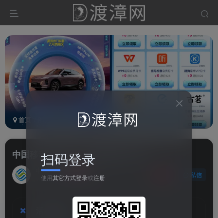
首页
部落
活动线报
会员线报
正文
中国移动全球通：领取视频会员月卡
扫码登录
中国移动
关注
私信
使用
其它方式登录
或
注册
1个月前更新
2015次阅读
活动速览