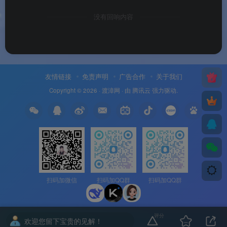
温馨提示
参与资格
仅限中国移动全球
没有回响内容
通用户参与
领取方式
登录移动账号后下
拉页面，直接点击
领取
友情链接
免责声明
广告合作
关于我们
奖品发放
领取后会员自动充
Copyright © 2026 ·
渡漳网
· 由
腾讯云
强力驱动.
值至绑定手机号对
应视频账号，秒到
账
使用范围
会员权益以各视频
平台会员规则为准
适用用户
中国移动全球通用
户
扫码加微信
扫码加QQ群
扫码加QQ群
主办方
本活动由中国移动
全球通主办
评分
欢迎您留下宝贵的见解！