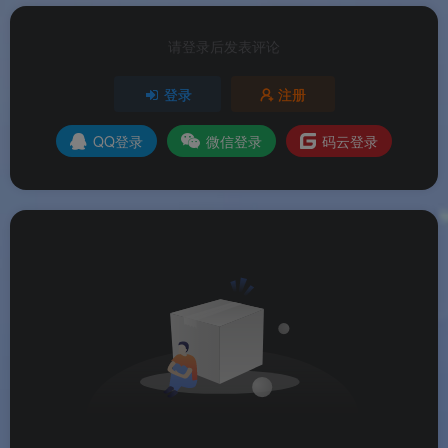
请登录后发表评论
中国移动全球通：领取视频会员月卡
登录
注册
奖品详情
QQ登录
微信登录
码云登录
奖品内容
获取方式
说明
视频会员月卡
登录后下拉页面直
品牌随机，如腾讯
接领取
视频、爱奇艺、优
酷、芒果TV等，以
页面显示为准
更多信息
规则项
具体说明
使用规则
参与贴士
活动入口
微信扫描活动二维
码或打开活动地址