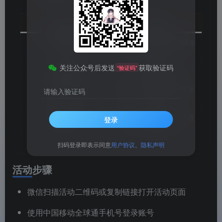
项目
内容
活动名称
中国移动全球通·领视频会
员月卡
关注公众号后发送
获取验证码
“验证码”
活动品牌
中国移动全球通
活动时间
新一期（以活动页面显示
请输入验证码
为准）
活动入口
微信扫描二维码或打开活
登录
动地址进入
扫码登录即表示同意
用户协议
、
隐私声明
活动步骤
微信扫描活动二维码或复制链接打开活动页面
使用中国移动全球通手机号登录账号