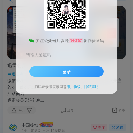
12天前更新
108次阅读
关注公众号后发送
获取验证码
“验证码”
请输入验证码
迅雷会员关注礼免费领取1~10天会员
登录
迅雷
活动步骤
微信关注“迅雷会员”->点推文->关注礼->进去领取->限首次关注
的->非首次关注领不到会员！
扫码登录即表示同意
用户协议
、
隐私声明
活动截图
迅雷会员关注礼免...
评分
回复
分享
中国移动
关注
私信
1个月前更新
2014次阅读