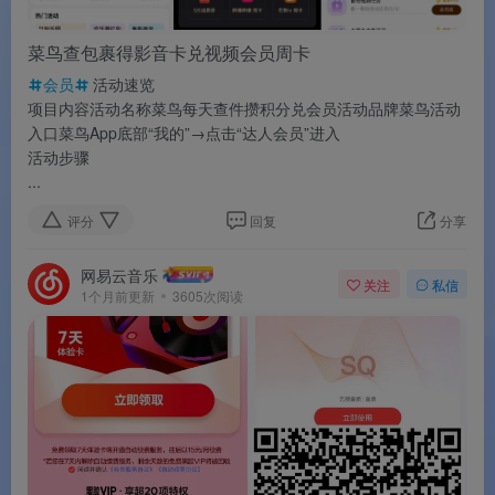
菜鸟查包裹得影音卡兑视频会员周卡
会员
活动速览
项目内容活动名称菜鸟每天查件攒积分兑会员活动品牌菜鸟活动
入口菜鸟App底部“我的”→点击“达人会员”进入
活动步骤
...
评分
回复
分享
网易云音乐
关注
私信
1个月前更新
3605次阅读