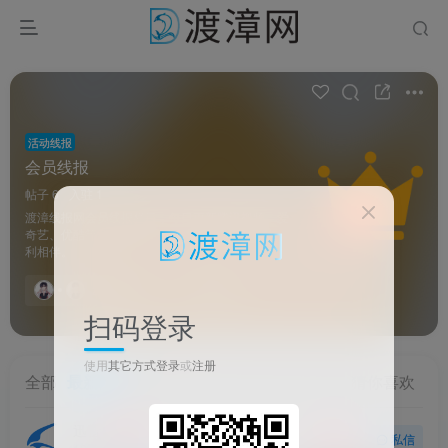
活动线报
会员线报
帖子 6
入驻 1
渡漳线报网会员线报栏目，每日更新腾讯视频、爱
奇艺、优酷等免费会员活动，让您追剧听歌总有福
利相伴。
2名舵手
发布
扫码登录
使用
其它方式登录
或
注册
全部
最新回复
推荐
热门
精华
置顶
投票
猜你喜欢
迅雷
关注
私信