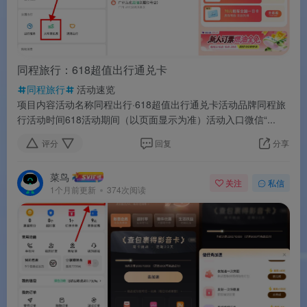
同程旅行：618超值出行通兑卡
同程旅行
活动速览
项目内容活动名称同程出行·618超值出行通兑卡活动品牌同程旅
行活动时间618活动期间（以页面显示为准）活动入口微信“...
评分
回复
分享
菜鸟
关注
私信
1个月前更新
374次阅读