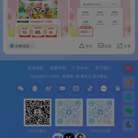
话费线报
评分
回复
分享
友情链接
免责声明
广告合作
关于我们
Copyright © 2026 ·
渡漳网
· 由
腾讯云
强力驱动.
扫码加微信
扫码加QQ群
扫码加QQ群