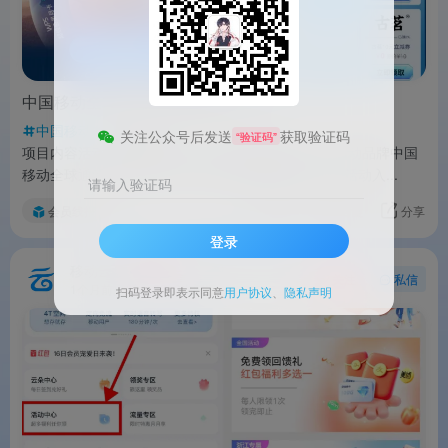
中国移动全球通：领取视频会员月卡
中国移动
活动速览
关注公众号后发送
获取验证码
“验证码”
项目内容活动名称中国移动全球通·领视频会员月卡活动品牌中国
移动全球通活动时间新一期（以活动页面显示为准）活动入...
请输入验证码
会员线报
评分
回复
分享
登录
移动云盘
关注
私信
1个月前更新
3012次阅读
扫码登录即表示同意
用户协议
、
隐私声明