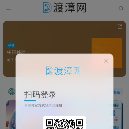
标签
中国移动
帖子 3
阅读 5413
中国移动
扫码登录
关注
私信
1个月前更新
2015次阅读
使用
其它方式登录
或
注册