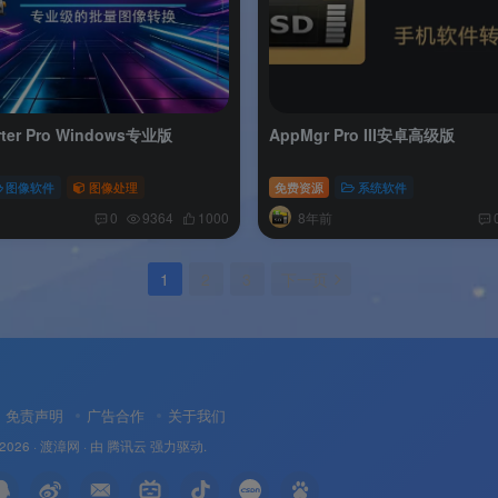
rter Pro Windows专业版
AppMgr Pro III安卓高级版
图像软件
图像处理
免费资源
系统软件
8年前
0
9364
1000
1
2
3
下一页
免责声明
广告合作
关于我们
 2026 ·
渡漳网
· 由
腾讯云
强力驱动.