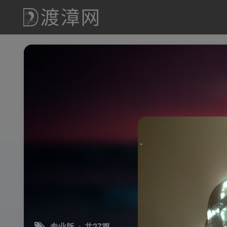
专业版
共27篇