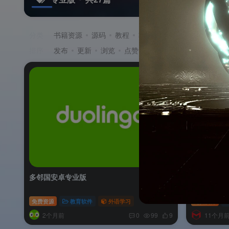
分类
书籍资源
源码
教程
软件
游戏
排序
发布
更新
浏览
点赞
评论
收藏
售价
积
多邻国安卓专业版
ZBrush 2
免费资源
教育软件
外语学习
免费资源
2个月前
11个月
0
99
9