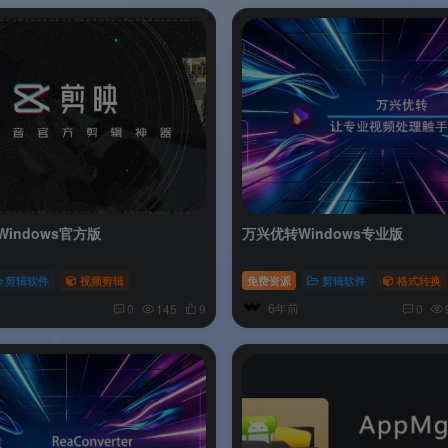
indows官方版
万兴优转Windows专业版
剪辑软件
视频剪辑
免费资源
剪辑软件
格式转换
6年前
0
145
9
0