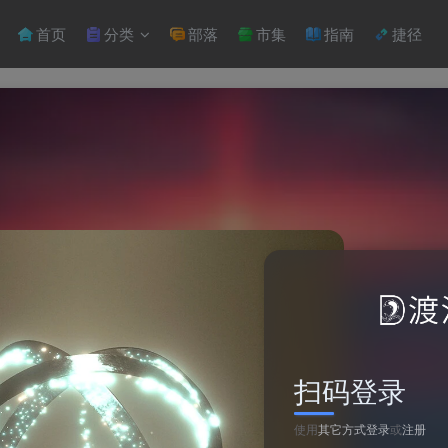
首页
分类
部落
市集
指南
捷径
扫码登录
使用
其它方式登录
或
注册