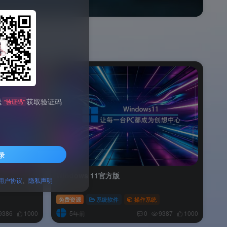
送
获取验证码
“验证码”
录
Windows 11官方版
用户协议
、
隐私声明
免费资源
系统软件
操作系统
5年前
9386
1000
0
9387
1000