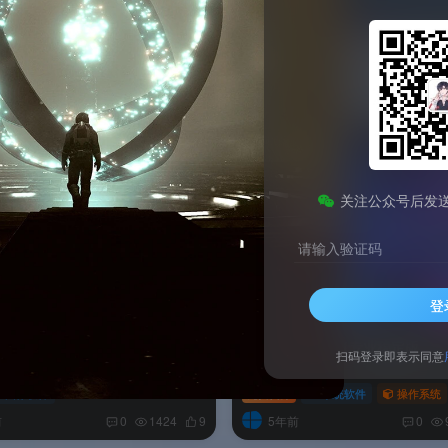
分
销量
随机
关注公众号后发
请输入验证码
登
026 Windows专业版
小修Windows11专业稳定版
扫码登录即表示同意
图像软件
免费资源
系统软件
操作系统
前
5年前
0
1424
9
0