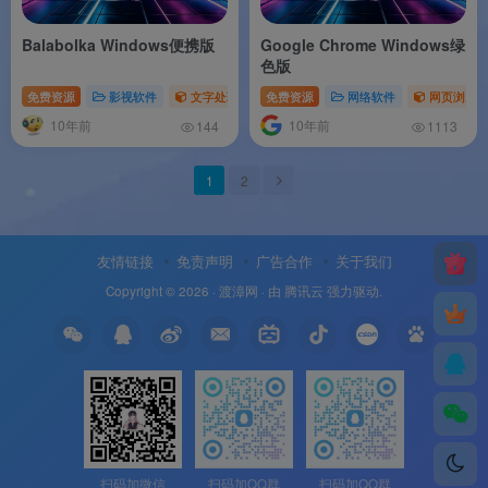
Balabolka Windows便携版
Google Chrome Windows绿
色版
免费资源
影视软件
文字处理
免费资源
网络软件
网页浏览
10年前
10年前
144
1113
1
2
友情链接
免责声明
广告合作
关于我们
Copyright © 2026 ·
渡漳网
· 由
腾讯云
强力驱动.
扫码加微信
扫码加QQ群
扫码加QQ群