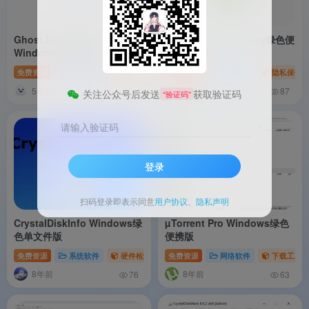
Ghost Downloader
W10Privacy Windows绿色便
Windows绿色便携版
携版
免费资源
网络软件
下载工具
免费资源
系统软件
隐私保护
5年前
7年前
81
87
关注公众号后发送
获取验证码
“验证码”
请输入验证码
登录
扫码登录即表示同意
用户协议
、
隐私声明
CrystalDiskInfo Windows绿
µTorrent Pro Windows绿色
色单文件版
便携版
免费资源
系统软件
硬件检测
免费资源
网络软件
下载工具
8年前
8年前
76
63