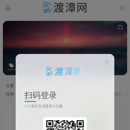
便携版
共14篇
分类
书籍资源
源码
教程
软件
游戏
扫码登录
排序
发布
更新
浏览
点赞
评论
收藏
售价
积分
使用
其它方式登录
或
注册