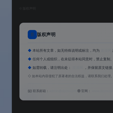
✅
远程自动安装
：在主控端 R‑Studio 中可
©
版权声明
✅ 恢复时可不经网络传输，直接在目标机上将恢
✅
便携版免安装
：可写入 U 盘，即插即用
📄
版权声明
软件功能
◆
本站所有文章，如无特殊说明或标注，均为
渡漳网
◆
任何个人或组织，在未征得本站同意时，禁止复制
⚙️ 软件功能
◆
如需转载，请注明出处：
渡漳网
，并保留原文链接
软件特色
◇
如本站内容侵犯了原著者的合法权益，请联系我们处理
✨ 软件特色
📧
🌐
联系邮箱：
admin@dzcrv.com
官网：
www.dzcrv.c
软件亮点