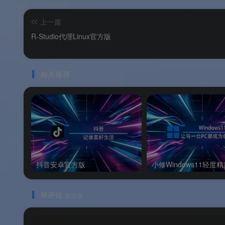
R‑Studio 标准版
上一篇
R-Studio代理Linux官方版
📌
重要说明
：R‑Studio Agent 不以“单
授权，方可拥有合法使用的 Agent 许
相关推荐
Technician/Network 授权解锁全部功能。
📌
授权性质
：Technician 为
永久授权
，支持
可）。Network/Corporate 为
机器级绑定授
抖音安卓官方版
小修Windows11轻度
📌
Agent Emergency
：当目标计算机无法启动时，可
机，再经由网络让主控端 R‑Studio 执行远
💬评论
抢沙发
📌
品牌支持
：以上信息由
渡漳软件网
提供整