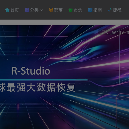
首页
分类
部落
市集
指南
捷径
0
119
扫码登录
使用
其它方式登录
或
注册