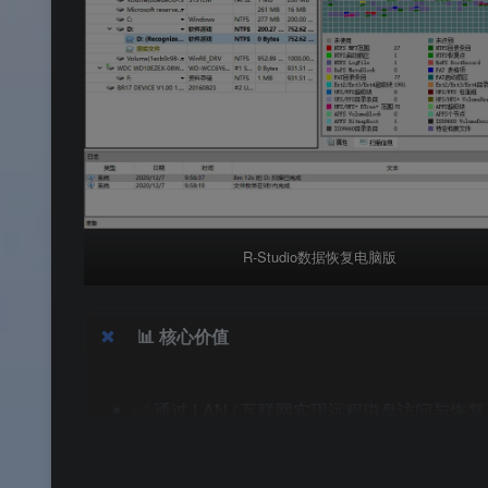
R-Studio数据恢复电脑版
📊
核心价值
✅ 通过 LAN / 互联网实现远程磁盘访问与恢复
✅
跨平台访问
：主控端 R‑Studio 可通过 Age