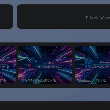
$79.99
❌ 不包含 Agent 功能
R-Studio Wi
个软件”形式单独出售。用户需购买 Technician 或 Network 版本
可证及其下载权限。便携版与安装版功能完全相同，均可通过
在不同机器间转移（被授权者不同时在多台电脑上使用即
权
，无法转移。
精简版
万兴优转MacOS官方版
Windows 11官方版
用 R‑Studio Agent Emergency 启动盘/ISO 启动目标
程恢复。
理