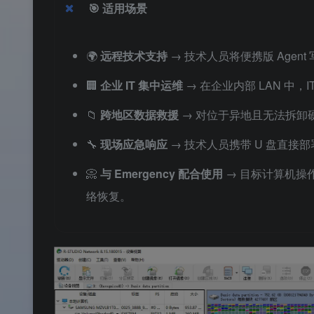
🎯
适用场景
🌍
远程技术支持
→ 技术人员将便携版 Age
🏢
企业 IT 集中运维
→ 在企业内部 LAN 中
📁
跨地区数据救援
→ 对位于异地且无法拆卸硬
🔧
现场应急响应
→ 技术人员携带 U 盘直接部
📀
与 Emergency 配合使用
→ 目标计算机操
络恢复。