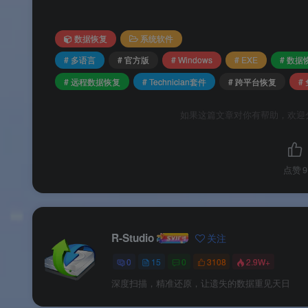
🌟 软件亮点
数据恢复
系统软件
版本说明
# 多语言
# 官方版
# Windows
# EXE
# 数据
# 远程数据恢复
# Technician套件
# 跨平台恢复
#
💲
版本与授权
如果这篇文章对你有帮助，欢迎
R‑Studio Agent for Windows 便携版
不是独立销
以下授权套餐中：
点赞
9
授权版本
R‑Studio Technician
R-Studio
关注
R‑Studio Network
0
15
0
3108
2.9W+
深度扫描，精准还原，让遗失的数据重见天日
R‑Studio Corporate