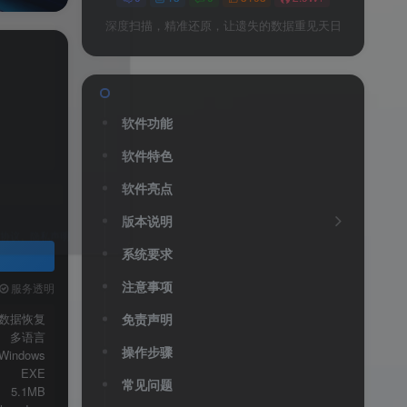
深度扫描，精准还原，让遗失的数据重见天日
软件功能
软件特色
送
获取验证码
“验证码”
软件亮点
版本说明
验证码
系统要求
注意事项
服务透明
录
数据恢复
免责声明
多语言
用户协议
、
隐私声明
操作步骤
Windows
EXE
常见问题
5.1MB