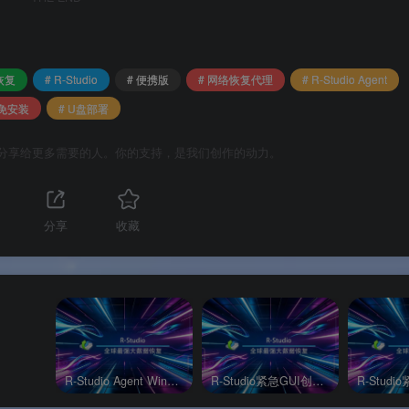
恢复
# R-Studio
# 便携版
# 网络恢复代理
# R-Studio Agent
 免安装
# U盘部署
分享给更多需要的人。你的支持，是我们创作的动力。
售
的软件，而是与 R‑Studio 主程序打包提供的网络服务组件，包
分享
收藏
定价（美元）
包含的 Agent / Emergency 许可
$899.00
✅
5 个 Agent + 5 个 Agent Emerge
许可证
$179.99
✅
1 个 Agent + 1 个 Agent Emerge
许可证
R-Studio Agent Windows官方版
R-Studio紧急GUI创建器Windows官方版
定制报价
✅ 根据授权范围包含