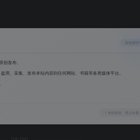
直接完成 Agent 的远程部署，无需现场操作
复文件存入外置 USB 硬盘或健康分区
，不写入注册表，无系统残留
原创保护
原创发布。
、盗用、采集、发布本站内容到任何网站、书籍等各类媒体平台。
。
。
om
⚡ 未经授权 · 禁止转载
THE END