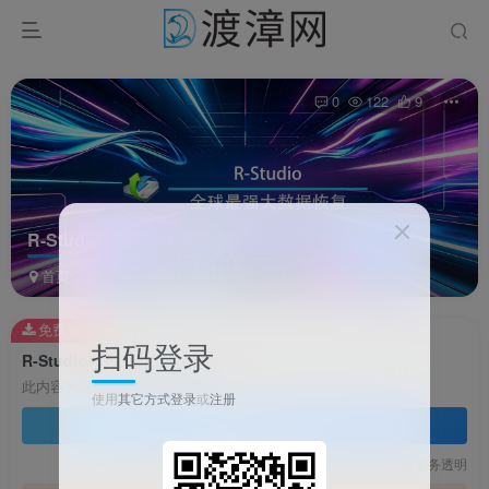
0
122
9
R-Studio代理Linux官方版
首页
软件
系统软件
正文
免费资源
扫码登录
R-Studio代理Linux官方版
此内容为免费资源，请登录后查看
使用
其它方式登录
或
注册
登录查看
技术支持
安装调试
服务透明