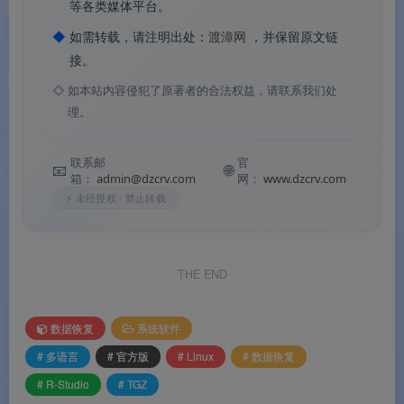
等各类媒体平台。
◆
如需转载，请注明出处：
渡漳网
，并保留原文链
跨平台兼容性方面，R‑Studio 可以与所有版
接。
本的 R‑Studio Agent 协同工作，访问运行于
◇
如本站内容侵犯了原著者的合法权益，请联系我们处
Windows、Mac OS 和 Linux 下的远程计算
理。
机。
联系邮
官
📧
🌐
箱：
admin@dzcrv.com
网：
www.dzcrv.com
⚡ 未经授权 · 禁止转载
THE END
R-Studio数据恢复电脑版
R-Studio数据恢复电脑版
数据恢复
系统软件
# 多语言
# 官方版
# Linux
# 数据恢复
📊
核心价值
# R-Studio
# TGZ