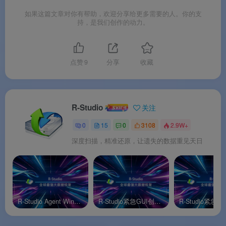
如果这篇文章对你有帮助，欢迎分享给更多需要的人。你的支
✅ 通过 LAN / 互联网实现远程磁盘访问与恢复
持，是我们创作的动力。
✅
跨平台访问
：主控端 R‑Studio 可通过 Agent 访
问运行 Windows、macOS 和 Linux 的目标计算机
点赞
9
分享
收藏
✅
远程自动安装
：在主控端 R‑Studio 中可直接完
成 Agent 的远程部署，无需现场操作
R-Studio
关注
✅ 恢复时可不经网络传输，直接在目标机上将恢复
0
15
0
3108
2.9W+
文件存入外置 USB 硬盘或健康分区
深度扫描，精准还原，让遗失的数据重见天日
✅
TCP/IP 协议支持
，HTTP 隧道穿透 NAT/防火
墙，无需公网 IP
✅
命令行纯文本界面
，对硬件兼容性要求极低，可
在无图形界面环境下运行
R-Studio Agent Windows官方版
R-Studio紧急GUI创建器Windows官方版