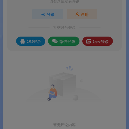
请登录后发表评论
地址/子网掩码，便于接入企业安全网络。
登录
注册
🔐
访问密码与 IP 限域
：可为 Agent 设置访问密
码，并可限定仅从特定 IP 地址发起的主控连接，
社交账号登录
提升远程恢复过程的安全性。
QQ登录
微信登录
码云登录
🗂️
跨平台 Agent 统一管理
：R‑Studio 可与
Windows、macOS 和 Linux 平台上运行的
R‑Studio Agent 进行通信，所有平台的 Agent 功能
完全一致，统一管理。
软件特色
✨ 软件特色
暂无评论内容