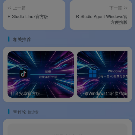
软件功能
上一篇
下一篇
R-Studio Linux官方版
R-Studio Agent Windows官
方便携版
⚙️ 软件功能
相关推荐
🖥️
远程磁盘访问
：让 R‑Studio 通过网络访问目标
计算机的全部存储设备（包括本地硬盘、RAID 磁
盘、USB 外接介质等），扫描与恢复过程与本地无
差别。
🛠️
远程自动安装与配置
：在主控端 R‑Studio 中检
抖音安卓官方版
小修Windows11轻度精简版
测到目标计算机未安装 Agent 后，可直接通过网络
完成远程部署，仅需目标计算机上的 root 账户及密
💬评论
码。
抢沙发
🌐
灵活的通信协议与端口
：支持 TCP/IP 网络协
议，可为 Agent 配置指定通信端口、允许访问的 IP