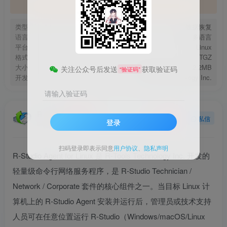
官方地址
类型
数据恢复
语言
多语言
平台
Linux
格式
TGZ
大小
2.2MB
关注公众号后发送
获取验证码
“验证码”
开发
R‑Tools Technology Inc.
请输入验证码
R-Studio
关注
私信
登录
9年前发布
扫码登录即表示同意
用户协议
、
隐私声明
R‑Studio Agent for Linux 是 R‑Tools Technology Inc. 开发的
轻量级命令行网络服务程序，是 R‑Studio Technician /
Network / Corporate 套件的核心组件之一。当目标 Linux 计
算机上的 R‑Studio Agent 安装并运行后，管理员或技术支持
人员可在任意位置运行 R‑Studio（Windows/macOS/Linux