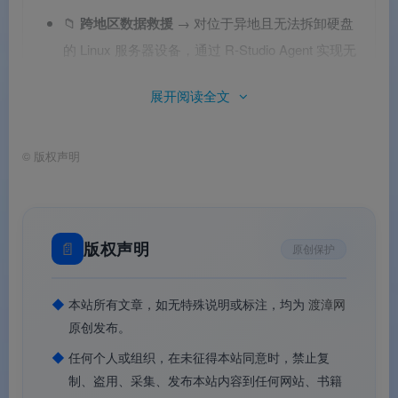
📁
跨地区数据救援
→ 对位于异地且无法拆卸硬盘
的 Linux 服务器设备，通过 R‑Studio Agent 实现无
物理接触恢复。
展开阅读全文
🔧
批量部署与站点覆盖
→ 利用 Agent 跨平台特
性，在 Windows、macOS 和 Linux 的混合环境中
©
版权声明
统一进行远程恢复管理。
💻
Linux 平台专项访问
→ 主控端 R‑Studio 运行在
Windows 或 macOS 上，通过 Agent for Linux 远程
📄
版权声明
原创保护
访问 Linux 设备，实现跨平台数据恢复。
◆
本站所有文章，如无特殊说明或标注，均为
渡漳网
原创发布。
R-Studio Agent Windows官方版
免费
◆
任何个人或组织，在未征得本站同意时，禁止复
9年前
9367
制、盗用、采集、发布本站内容到任何网站、书籍