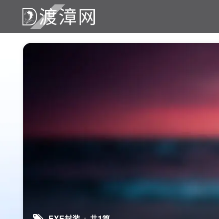
EXE封装
共1篇