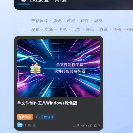
分类
书籍资源
源码
教程
软件
游戏
排序
发布
更新
浏览
点赞
评论
收藏
售价
积
单文件制作工具Windows绿色版
免费资源
开发软件
10年前
0
922
9