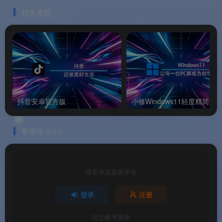
⚙️ 软件功能
相关推荐
🔍
极速文件名搜索
：基于 MFT 主文件表实时读
取，输入关键词即时返回搜索结果，无需建立任何
索引。支持通配符和正则表达式进行复杂查询。也
支持搜索 Google Drive 路径中的文件。
📄
文件内容全文检索
：直接搜索 Word 文档、
抖音安卓官方版
小修Windows11轻度精简版
PDF、Excel、PowerPoint、文本文件中的内容，
预览窗口高亮显示匹配关键词，无需逐一打开文件
💬评论
抢沙发
查看。
🌐
多存储位置同时搜索
：支持本地硬盘、网络驱动
请登录后发表评论
器、USB 闪存盘、SD 卡、Windows 域、
登录
注册
SharePoint，以及 Google Drive 路径（从 4.8.5 版
本开始支持），所有位置一次搜索全部覆盖。
社交账号登录