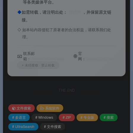
等各类媒体平台。
UltraSearch搜索Windows专业版
◆
如需转载，请注明出处：
渡漳网
，并保留原文链
接。
📊
核心价值
◇
如本站内容侵犯了原著者的合法权益，请联系我们处
理。
✅
毫秒级极速搜索
：直接读取 NTFS 主文件表
（MFT），不维护索引，输入即出结果，搜索速度
联系邮
官
📧
🌐
远超 Windows 自带搜索
箱：
admin@dzcrv.com
网：
www.dzcrv.com
⚡ 未经授权 · 禁止转载
✅
文件名 + 文件内容双搜索
：既可按文件名秒
搜，也可在 Office 文档、PDF、文本文件中检索关
键词，预览窗口高亮显示
THE END
✅
跨多存储位置同时搜索
：本地驱动器、网络共享
文件搜索
系统软件
盘、USB 闪存、SD 卡、SharePoint、Google
# 多语言
# Windows
# ZIP
# 专业版
# 搜索
Drive 路径——所有位置一次完成
# UltraSearch
# 文件搜索
✅
智能筛选过滤
：按文件类型（Office/图片/音频/