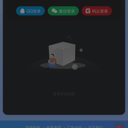
🎛️
多维度智能筛选
：
QQ登录
微信登录
码云登录
文件类型筛选
：预设 Office 文件、图片、音
频、视频等过滤器，也支持自定义文件组
时间筛选
：按创建日期、修改日期、访问日期
筛选，支持时间段精确指定
大小筛选
：设置最小/最大文件大小，快速定
位大文件或过时文档
📁
批量文件操作
：在搜索结果中批量重命名、移
动、删除文件。复制和移动时可设置智能替换规
暂无评论内容
则，支持保留原有文件权限，同时可复制文件名或
文件夹路径
📊
结果导出与管理
：将搜索结果导出为 Excel、
PDF、HTML、文本或 CSV 文件；可保存搜索及其
友情链接
免责声明
广告合作
关于我们