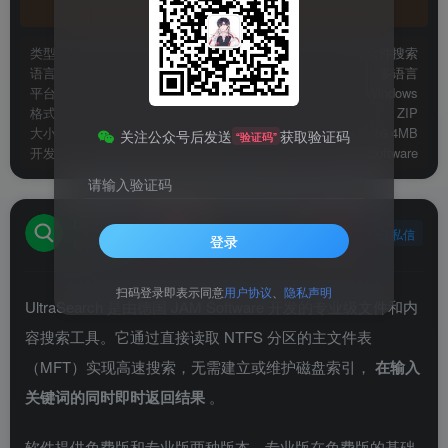
官方地址
类型
文件搜索
语言
多语言
平台
Windows
格式
ZIP
大小
16.4MB
关注公众号后发送
获取验证码
“验证码”
开发
JAM Software
请输入验证码
UltraSearch
关注
私信
登录
8年前发布
扫码登录即表示同意
用户协议
、
隐私声明
UltraSearch 是由德国 JAM Software 开发的专业级文件和内
容搜索工具。它通过直接读取 NTFS 分区的主文件表
（MFT）实现高速搜索，无需建立或维护磁盘索引，
在输入
关键词的同时即时返回结果
。
软件提供免费版和专业版两种版本。专业版在免费版的基础