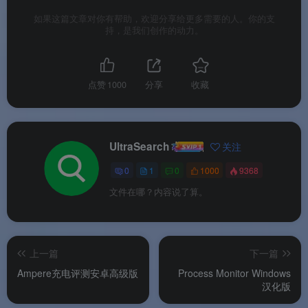
视频）、创建/修改日期、文件大小灵活筛选，快速
如果这篇文章对你有帮助，欢迎分享给更多需要的人。你的支
持，是我们创作的动力。
缩小目标范围
✅
强大的批量操作
：在搜索结果中批量重命名、移
动、删除文件，支持保留原有权限和智能替换规
点赞
1000
分享
收藏
则，大幅提升效率
✅
灵活导出与分享
：将搜索结果导出为 Excel、
UltraSearch
关注
PDF、HTML、CSV 或文本文件，支持将文件列表
复制到剪贴板
0
1
0
1000
9368
文件在哪？内容说了算。
✅
免费试用 + 30 天全功能体验
：下载免费版即包
含 30 天的专业版全功能试用，零风险评估
上一篇
下一篇
软件功能
Ampere充电评测安卓高级版
Process Monitor Windows
汉化版