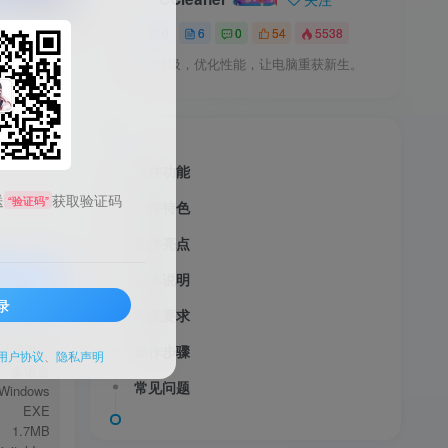
0
6
0
54
5538
清理垃圾，优化性能，让电脑重获新生。
软件功能
送
获取验证码
“验证码”
软件特色
软件亮点
版本说明
录
系统要求
服务透明
系统优化
操作步骤
用户协议
、
隐私声明
多语言
常见问题
Windows
EXE
1.7MB