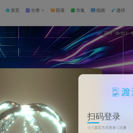
首页
分类
部落
市集
指南
捷径
0
917
扫码登录
使用
其它方式登录
或
注册