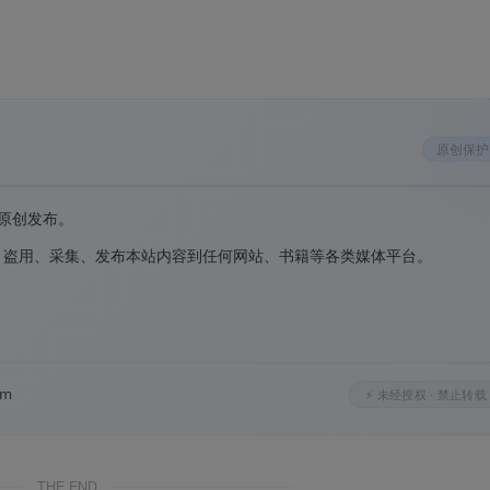
CCleaner
原创保护
原创发布。
、盗用、采集、发布本站内容到任何网站、书籍等各类媒体平台。
 年问世至今，是全球最值得信赖的系统优化工具之一
。
模式一键完成隐私清理、空间释放、性能优化与安全更新
。
览器痕迹清除、注册表扫描等核心功能完全免费
om
后台实时监控、浏览器关闭时自动清理
⚡ 未经授权 · 禁止转载
pdater 和 Software Updater，一键更新过期驱动和软件
保证，零风险体验
THE END