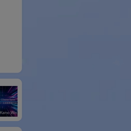
CCleaner Kamo Windows官方版
CCleaner浏览器Windows官方版
CCleaner Recuva Windows官方版