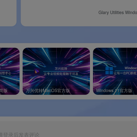
Glary Utilities W
sional）
两种选择
。免费版已能覆盖基础清理需求。
适用人群
核心功能差异
普通用户
手动清理垃圾文件、注册
浏览器痕迹；基础磁盘分
进阶用户 / 追求自动化
免费版全部功能 + 定时清理
实时监控 + 自动浏览器清理
性能优化器 + Driver Update
精简版
万兴优转MacOS官方版
Windows 11官方版
Software Updater + 云
全部基础清理功能，已能满足绝大多数用户的日常清理需求。
（Portable），无需安装，不写注册表，可放入 U 盘随身携带，
请登录后发表评论