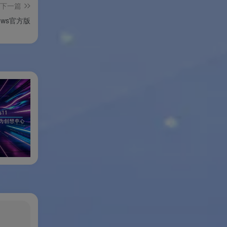
下一篇
indows官方版
表、
析
 +
 +
r +
小修Windows11专业稳定版
小修Windows11
盘清理