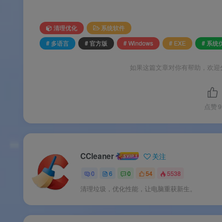
清理优化
系统软件
软件功能
# 多语言
# 官方版
# Windows
# EXE
# 系统
⚙️ 软件功能
如果这篇文章对你有帮助，欢迎
软件特色
点赞
9
✨ 软件特色
软件亮点
CCleaner
关注
0
6
0
54
5538
🌟 软件亮点
清理垃圾，优化性能，让电脑重获新生。
版本说明