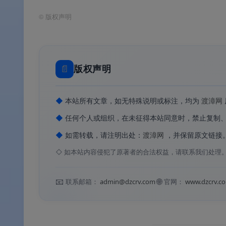
©
版权声明
📄
版权声明
📊
核心价值
◆
本站所有文章，如无特殊说明或标注，均为
渡漳网
◆
任何个人或组织，在未征得本站同意时，禁止复制
✅
20 年经典，全球 1.3 亿用户
：自 2004
◆
如需转载，请注明出处：
渡漳网
，并保留原文链接
✅
一键式智能清理
：Health Check 
◇
如本站内容侵犯了原著者的合法权益，请联系我们处理
✅
免费版即可满足日常需求
：垃圾清理、浏
📧
🌐
联系邮箱：
admin@dzcrv.com
官网：
www.dzcrv.c
✅
专业版全自动维护
：支持定时自动清理、
✅
驱动与软件安全更新
：专业版内置 Driver U
✅
30 天无条件退款
：官网购买享 30 天退款