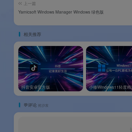
上一篇
💰 版本说明
Yamicsoft Windows Manager Windows 绿色版
CCleaner 提供
免费版（Free）
和
专业版（Profes
相关推荐
版本
定价
免费版（Free）
免费
专业版（Professional）
付费
抖音安卓官方版
小修Windows11轻度
💬评论
抢沙发
💡
免费版说明
：免费版无需激活即可使用
💡
便携版说明
：CCleaner 提供便携版
且
不含任何捆绑软件
。