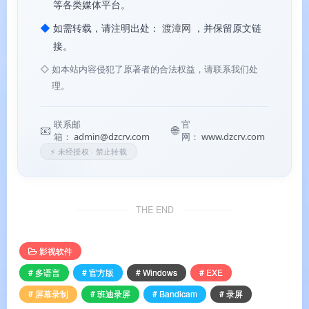
等各类媒体平台。
✅
4K UHD 超清录制
：支持最高 3840×2160 分辨
◆
如需转载，请注明出处：
渡漳网
，并保留原文链
率
接。
✅
卓越压缩技术
：录制的视频文件大小比其他软件
◇
如本站内容侵犯了原著者的合法权益，请联系我们处
小
20%–95%
理。
✅
硬件加速零 CPU 负担
：完美支持 NVIDIA
联系邮
官
📧
🌐
NVENC、AMD VCE、Intel Quick Sync Video
箱：
admin@dzcrv.com
网：
www.dzcrv.com
⚡ 未经授权 · 禁止转载
✅
免费版即可体验核心功能
：单次最长 10 分钟无
水印录制
THE END
软件功能
影视软件
# 多语言
# 官方版
# Windows
# EXE
⚙️ 软件功能
# 屏幕录制
# 班迪录屏
# Bandicam
# 录屏