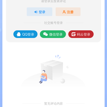
免费版
：
永久免费
，单次最长 10 分钟录
请登录后发表评论
制，视频带有水印
登录
注册
正式版
：一次性付费购买，
永久使用
无
功能限制
社交账号登录
QQ登录
微信登录
码云登录
📌
品牌支持
：以上信息由
渡漳软件网
提供整
理。
系统要求
🖥️
系统要求
暂无评论内容
注 ：Bandicam 支持 Windows 7 / 8 / 10 / 11