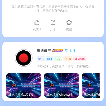
软件特色
如果这篇文章对你有帮助，欢迎分享给更多需要的人。你的支
持，是我们创作的动力。
✨ 软件特色
软件亮点
点赞
9
分享
收藏
🌟 软件亮点
班迪录屏
关注
版本说明
0
4
0
36
3688
清晰记录，高效创作，让每一帧都精彩。
💰 版本说明
Bandicam 提供
免费版
和
正式版
两种选择。免费版可
体验核心录制功能，正式版解锁全部限制。
班迪录屏MacOS官方版
班迪录屏Windows测试版
功能
免费版
正式版