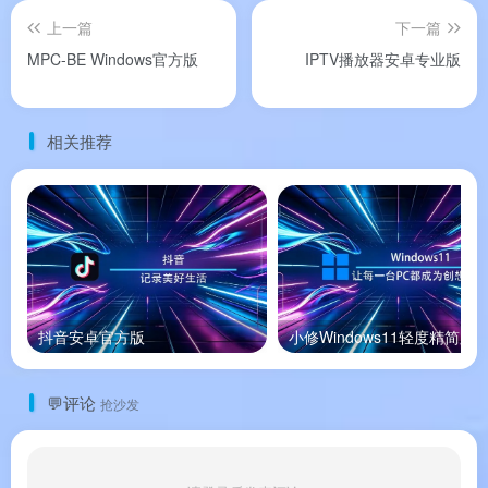
录制时间限制
最长 10 分钟
无限制
上一篇
下一篇
MPC-BE Windows官方版
IPTV播放器安卓专业版
去除水印
❌
✅
定时录制
❌
✅
自动结束录制
❌
✅
相关推荐
游戏录制模式
✅
✅
屏幕录制模式
✅
✅
设备录制模式
✅
✅
截图功能
✅
✅
抖音安卓官方版
小修Windows11轻度精简版
FPS 显示及限制
✅
✅
仅录音模式
✅
✅
💬评论
抢沙发
📌
定价参考
：