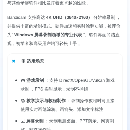
与其他录屏软件相比发挥着更卓越的性能
。
Bandicam 支持高达
4K UHD（3840×2160）
分辨率录制
，
并提供丰富的录制模式、硬件加速和实时涂鸦功能，被评价
为“
Windows 屏幕录制领域的专业代表
”。软件界面简洁直
观，初学者和高级用户均可轻松上手
。
🎯
适用场景
🎮
游戏录制
：支持 DirectX/OpenGL/Vulkan 游戏
录制
，FPS 实时显示，录制不掉帧
📚
教学演示与教程制作
：录制操作教程时可直接
使用实时画笔涂鸦、画箭头、添加文字标注
💻
屏幕录制
：录制电脑桌面、PPT演示、网页浏
览、软件操作等