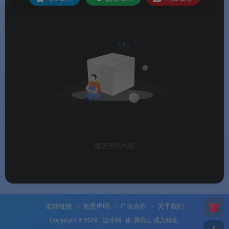
操作步骤
📋
操作步骤
常见问题
Q1：字卡 · 小红书排版生成器是免费的吗？
A：提供
免费版
和
付费会员版
。免费版包含基础字
体、样式和模板，满足日常排版需求；付费会员版解锁
暂无评论内容
全部高级功能和样式。
Q2：字卡 · 小红书排版生成器
绿色版和在线版有
友情链接
免责声明
广告合作
关于我们
什么区别？
Copyright © 2026 ·
渡漳网
· 由
腾讯云
强力驱动.