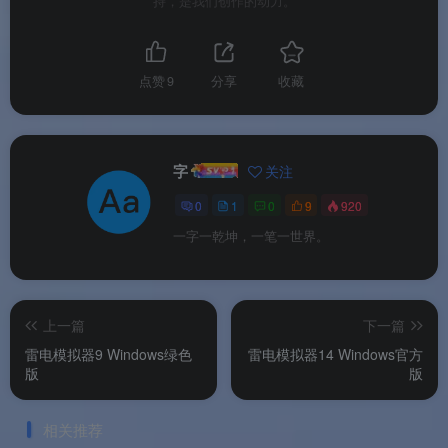
持，是我们创作的动力。
✨ 软件特色
软件亮点
点赞
9
分享
收藏
🌟 软件亮点
字
关注
版本说明
0
1
0
9
920
一字一乾坤，一笔一世界。
💰 版本说明
字卡 · 小红书排版生成器提供
免费版
和
付费会员版
。
上一篇
下一篇
雷电模拟器9 Windows绿色
雷电模拟器14 Windows官方
版
版
💡
免费版
：
提供基础字体、基础样式、基础模板
相关推荐
支持文字输入和基本排版功能