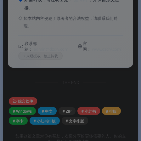
距、行距、对齐方式等排版选项
接。
✅
多场景适配
：封面标题、图文卡片、知识卡片、
◇
如本站内容侵犯了原著者的合法权益，请联系我们处
种草文案等场景全覆盖
理。
✅
提升内容颜值
：让普通文字变成高颜值视觉素
联系邮
官
📧
🌐
材，增强内容吸引力
箱：
admin@dzcrv.com
网：
www.dzcrv.com
⚡ 未经授权 · 禁止转载
✅
高效迭代创作
：模板化操作大幅缩短内容制作时
间
THE END
软件功能
综合软件
# Windows
# 中文
# ZIP
# 小红书
# 排版
⚙️ 软件功能
# 字卡
# 小红书排版
# 文字排版
软件特色
如果这篇文章对你有帮助，欢迎分享给更多需要的人。你的支