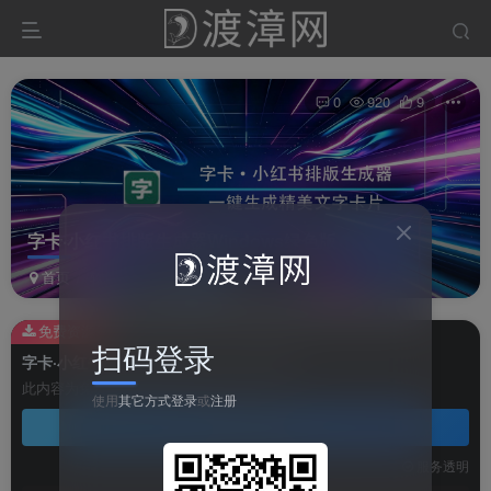
0
920
9
字卡·小红书排版生成器Windows绿色版
首页
软件
综合软件
正文
免费资源
扫码登录
字卡·小红书排版生成器Windows绿色版
此内容为免费资源，请登录后查看
使用
其它方式登录
或
注册
登录查看
技术支持
安装调试
服务透明