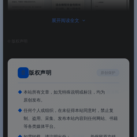
展开阅读全文
©
版权声明
字卡·小红书排版生成器
📊
核心价值
📄
版权声明
原创保护
✅
绿色便携，免安装
：解压即用，不写入注册表，
◆
本站所有文章，如无特殊说明或标注，均为
渡漳网
即开即用特别方便
原创发布。
◆
✅
任何个人或组织，在未征得本站同意时，禁止复
一键生成，零门槛上手
：无需设计基础，输入文
制、盗用、采集、发布本站内容到任何网站、书籍
案即可生成专业级文字卡片
等各类媒体平台。
✅
多种排版样式
：提供丰富的字体、字号、字间
◆
如需转载，请注明出处：
渡漳网
，并保留原文链