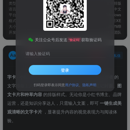
类型
文字排版
语言
中文
平台
Windows
格式
EXE
大小
29.7MB
开发
字卡团队
关注公众号后发送
获取验证码
“验证码”
字
请输入验证码
关注
私信
2年前发布
登录
字卡 · 小红书排版生成器
是一款面向
小红书内容创作者
的
扫码登录即表示同意
用户协议
、
隐私声明
文字排版工具，专注于帮助用户快速生成适合
笔记封面、图
文卡片和种草内容
的排版样式。无论你是小红书博主、品牌
运营，还是知识分享达人，只需输入文案，即可
一键生成美
观清晰的文字卡片
，显著提升内容的视觉表现力与阅读体
验。