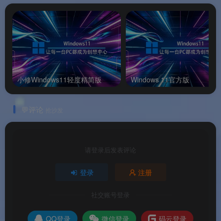
适合日常简单排版需求
📌
品牌支持
：以上信息由
渡漳软件网
提供整
小修Windows11轻度精简版
Windows 11官方版
理。
💬评论
抢沙发
系统要求
🖥️
系统要求
请登录后发表评论
登录
注册
注 ：绿色版解压后即可使用，无需安装。
社交账号登录
注 ：绿色版不写入注册表，退出后无残留。
QQ登录
微信登录
码云登录