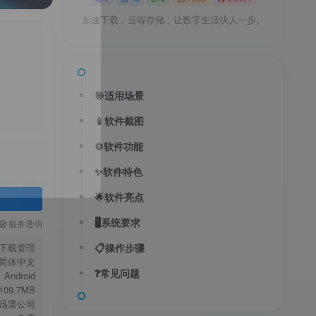
加速下载，云端存储，让数字生活快人一步。
🎯适用场景
📱软件截图
送
获取验证码
“验证码”
⚙️软件功能
✨软件特色
🌟软件亮点
录
🖥️系统要求
服务透明
下载管理
📋操作步骤
用户协议
、
隐私声明
简体中文
❓常见问题
Android
109.7MB
迅雷公司