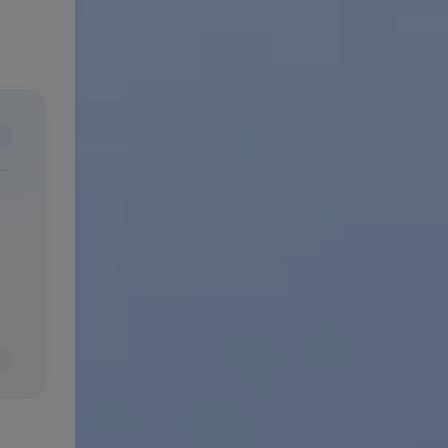
的下
自动