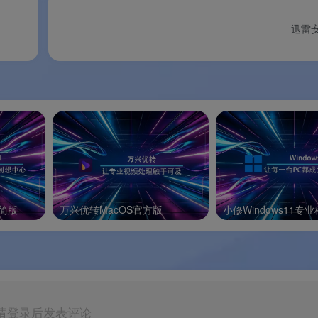
心下载技术历经亿万用户验证
。
迅雷
种格式直接播放，“下载-播放”无缝衔接
。
强化搜索、支持首页自定义、新增无痕浏览
。
送新闻与广告，会员还可拥有隐私云空间。
精简版
万兴优转MacOS官方版
小修Windows11专
付费会员数突破600万
。
超线程技术，大文件及热门资源传输表现卓越。
请登录后发表评论