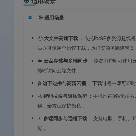
🎯
适用场景
🎯
适用场景
📦
大文件高速下载
：依托P2SP多资源超线
员亦可使用全协议下载，热门资源可跑满带宽
☁️
云盘存储与多端同步
：免费用户即可使用云
随时访问云端文件
。
🎬
边下边播与高清云播
：下载过程中即可即时
🔍
智能搜索与隐私保护
：手机迅雷8强化搜
锁，全方位保护隐私
。
📱
多端同步与远程下载
：支持电脑、手机、T
能
。