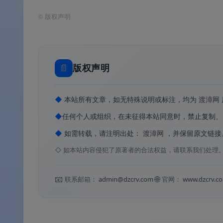
©
版权声明
📄
版权声明
迅雷手机版
◆
本站所有文章，如无特殊说明或标注，均为
渡漳网
⚙️软件功能
◆
任何个人或组织，在未征得本站同意时，禁止复制、
◆
如需转载，请注明出处：
渡漳网
，并保留原文链接
⚙️软件功能
◇
如本站内容侵犯了原著者的合法权益，请联系我们处理
🚀
P2SP多资源超线程加速
：基于迅雷独有的
📧
🌐
联系邮箱：
admin@dzcrv.com
官网：
www.dzcrv.c
载速度与稳定性
。
☁️
超大云盘与文件管理
：免费用户即可使用云