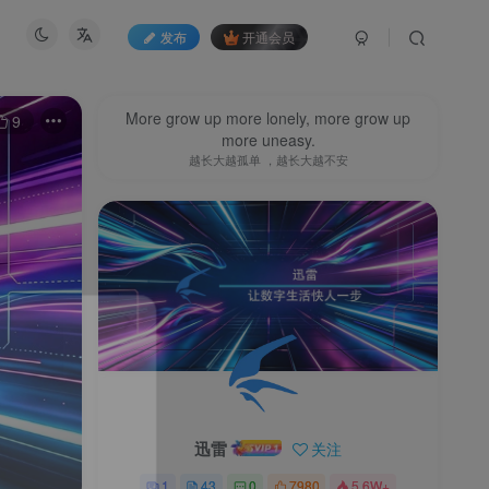
发布
开通会员
More grow up more lonely, more grow up
9
more uneasy.
越长大越孤单 ，越长大越不安
迅雷
关注
1
43
0
7980
5.6W+