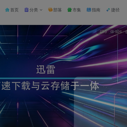
首页
分类
部落
市集
指南
捷径
0
926
扫码登录
使用
其它方式登录
或
注册