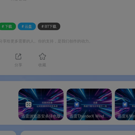
，支持1080P高清画质和倍速播放。下载过程中即可即时预览影
# 下载
# 云盘
# BT下载
链接、BT种子、迅雷链等全格式资源解析，一站式搞定所有下载
分享给更多需要的人。你的支持，是我们创作的动力。
间，支持面部或手势解锁；无痕浏览模式保护上网隐私，最大限
分享
收藏
迅雷浏览器安卓绿色版
迅雷ThunderX Windows绿色版
迅雷X Wi
载工具中，实现“边下边存、跨端访问”
。