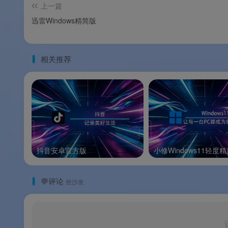
上一篇
🚀
20年技术沉淀
：深耕下载领域20余年，核
迅雷Windows精简版
🎬
下载即播放
：内置强大视频播放器，支持多
相关推荐
📱
手机迅雷8全新升级
：时隔两年重大改版，
🔒
纯净无打扰体验
：界面清爽简洁，无主动推
🌟软件亮点
抖音安卓官方版
小修Windows11轻度
🌟软件亮点
💬评论
抢沙发
🏆
亿万用户信赖
：20年技术沉淀，2024年
🚀
P2SP超线程加速
：基于网格原理的多资源