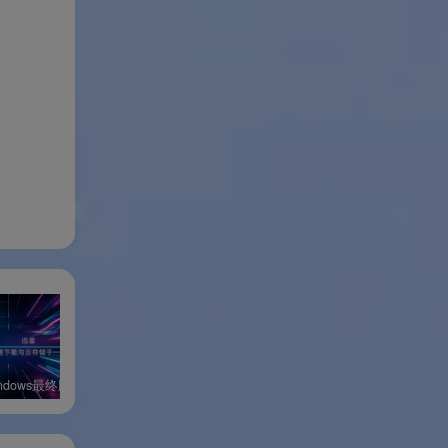
音
需
度地
ndows最终版
迅雷17 Windows绿色版
迅雷11 Windows体验版