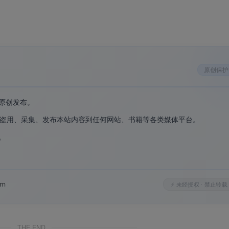
原创保护
迅雷手机版
迅雷手机版
原创发布。
盗用、采集、发布本站内容到任何网站、书籍等各类媒体平台。
。
。
P2SP技术，从多个网络节点同时拉取数据，显著提升各类文件
om
⚡ 未经授权 · 禁止转载
盘功能，会员最高可享12T超大空间
，支持文档、图片、视频
THE END