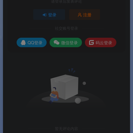
请登录后发表评论
实时同步，走到哪看到哪
。
登录
注册
社交账号登录
🌟软件亮点
QQ登录
微信登录
码云登录
🌟软件亮点
🏆
迅雷官方出品
：依托迅雷20余年下载与影音技
术沉淀，品质有保障。
🚀
新功能优先体验
：尝鲜版持续迭代，新功能第
一时间上线
。
💎
全能型影音工具
：集本地播放、在线点播、云
盘管理于一体，一个软件满足所有观影需求
。
暂无评论内容
🎯
AI画质增强
：可将低清视频智能提升至1080P画