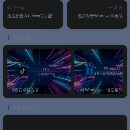
✨软件特色
上一篇
下一篇
迅雷影音Windows官方版
迅雷影音Windows绿色版
✨软件特色
相关推荐
🆕
抢先体验新功能
：尝鲜版让用户第一时间体验
迅雷影音的最新功能和改进，如AI转高清、HDR色
彩优化等。
🎬
4K/8K超清画质
：GPU硬件解码保障高画质视频
流畅播放
。
☁️
云盘即私人影院
：直连多家主流云盘在线播
抖音安卓官方版
小修Windows11轻度精简版
放，云盘秒变私人影院
。
💬评论
抢沙发
📦
百种格式全能播放
：覆盖上百种主流视频格
式，无需转码即可直接播放
。
🔄
全平台多端同步
：PC、手机、TV多端播放记录