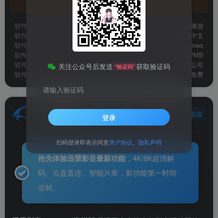
官方地址
软件类型
影音播放
软件语言
简体中文
软件平台
Windows
软件大小
159.7MB
软件开发
迅雷公司
关注公众号后发送
获取验证码
“验证码”
软件授权
免费
请输入验证码
迅雷
关注
私信
登录
12年前发布
扫码登录即表示同意
用户协议
、
隐私声明
抢先体验迅雷影音最新功能
，4K/8K超清解
码、云盘直连、智能片库，新功能第一时间
尝鲜。