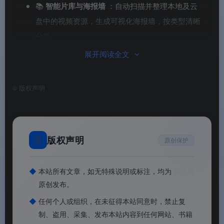
📚
智能片库与海报墙
：自动扫描并整理本地及云
盘中的视频资源，生成可视化海报墙，按类型清晰
分类
。
展开阅读全文
🔄
多端同步与断点续播
：支持PC、安卓、iOS、
TV多端播放记录云端同步，登录同一账号即可无缝
续播
。
©
版权声明
📱
软件截图
📄
版权声明
原创保护
◆
本站所有文章，如无特殊说明或标注，均为
渡漳网
原创发布。
◆
任何个人或组织，在未征得本站同意时，禁止复
迅雷影音电脑版
迅雷影音电脑版
制、盗用、采集、发布本站内容到任何网站、书籍