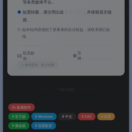
等各类媒体平台。
◆
如需转载，请注明出处：
渡漳网
，并保留原文链
接。
◇
如本站内容侵犯了原著者的合法权益，请联系我们处
理。
联系邮
官
📧
🌐
箱：
admin@dzcrv.com
网：
www.dzcrv.com
⚡ 未经授权 · 禁止转载
迅雷影音电脑版
⚙️软件功能
THE END
⚙️软件功能
影视软件
# 官方版
# Windows
# 中文
# EXE
# 迅雷
🎞️
超高清解码引擎
：支持4K、8K、HDR、杜比视
# 播放器
# 迅雷影音