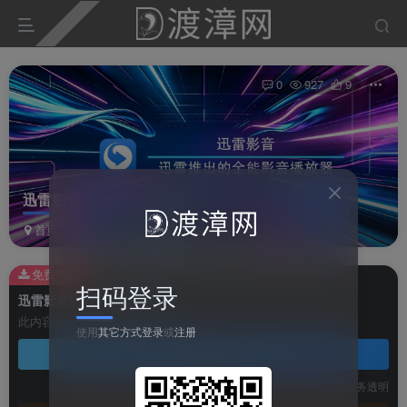
0
927
9
迅雷影音Windows尝鲜版
首页
软件
影视软件
正文
免费资源
扫码登录
迅雷影音Windows尝鲜版
此内容为免费资源，请登录后查看
使用
其它方式登录
或
注册
登录查看
技术支持
安装调试
服务透明