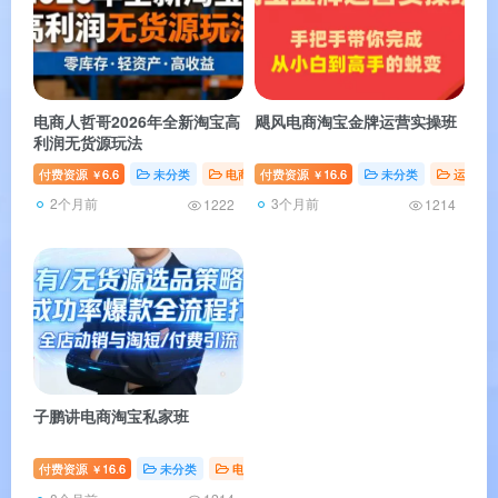
电商人哲哥2026年全新淘宝高
飓风电商淘宝金牌运营实操班
利润无货源玩法
付费资源
6.6
未分类
电商教程
付费资源
运营教程
16.6
# 创业者
未分类
# 运营
运营教
￥
￥
2个月前
3个月前
1222
1214
子鹏讲电商淘宝私家班
付费资源
16.6
未分类
电商教程
# 创业者
# 运营
# 电商
￥