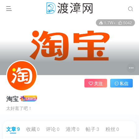
1.7W+
5042
关注
私信
淘宝
太好逛了吧！
文章
9
收藏
0
评论
0
港湾
0
帖子
3
粉丝
0