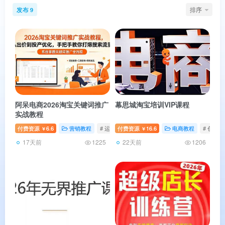
发布
排序
9
阿呆电商2026淘宝关键词推广
幕思城淘宝培训VIP课程
实战教程
付费资源
6.6
营销教程
# 运营
付费资源
# 电商
16.6
# 推广
电商教程
# 创业者
￥
￥
17天前
22天前
1225
1206