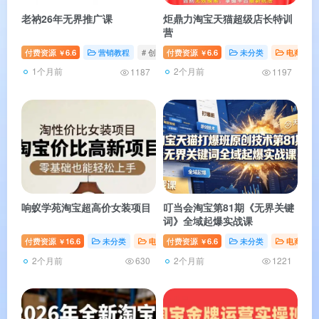
老衲26年无界推广课
炬鼎力淘宝天猫超级店长特训
营
付费资源
6.6
营销教程
# 创业者
付费资源
# Ai
6.6
# 电商
未分类
电商教程
￥
￥
1个月前
2个月前
1187
1197
响蚁学苑淘宝超高价女装项目
叮当会淘宝第81期《无界关键
词》全域起爆实战课
付费资源
16.6
未分类
电商教程
付费资源
运营教程
6.6
未分类
# 运营
# 电商
电商教程
￥
￥
2个月前
2个月前
630
1221