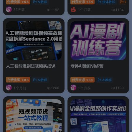
付费资源
6.6
AI教程
付费资源
6.6
媒体教程
未分
￥
￥
35天前
1个月前
1192
1194
人工智能漫剧短视频实战课
老孙AI漫剧训练营
付费资源
8.8
AI教程
付费资源
6.6
AI教程
￥
￥
1个月前
1个月前
1200
1199