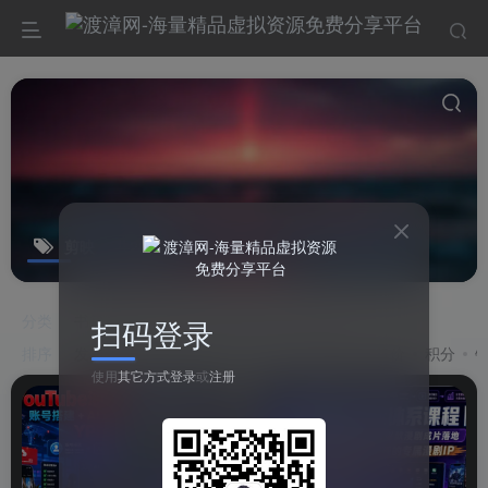
剪映
共28篇
分类
书籍资源
源码
教程
软件
游戏
扫码登录
排序
发布
更新
浏览
点赞
评论
收藏
售价
积分
使用
其它方式登录
或
注册