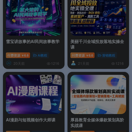
雪宝讲故事的AI民间故事教学
美丽千川全域投放落地实操全
课
付费资源
6.6
AI教程
付费资源
6.6
营销教程
￥
￥
20天前
21天前
1216
1216
AI漫剧与短视频创作大师课
厚昌教育全媒体爆款策划高阶
实战课