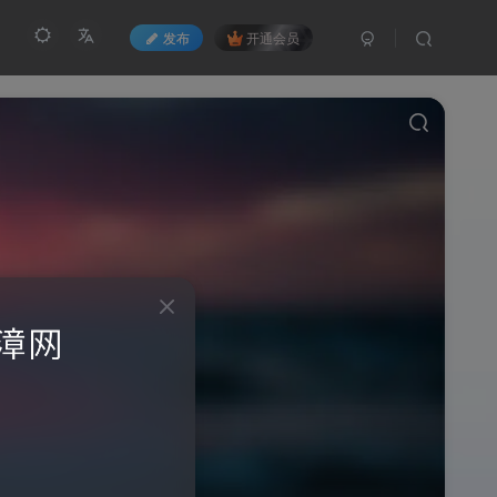
发布
开通会员