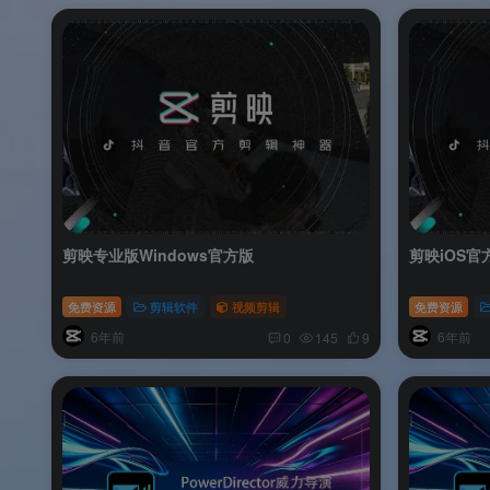
剪映专业版Windows官方版
剪映iOS官
免费资源
剪辑软件
视频剪辑
免费资源
6年前
6年前
0
145
9