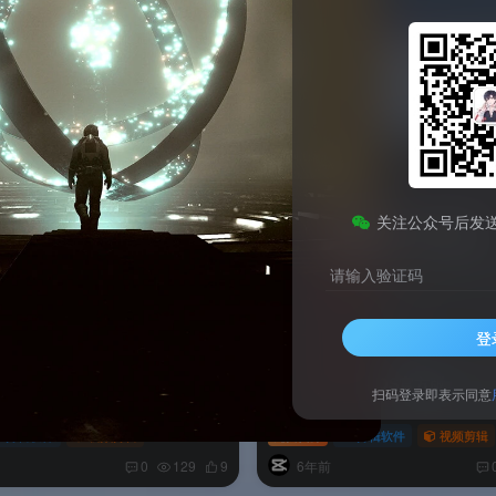
分
销量
随机
关注公众号后发
请输入验证码
登
方版
剪映专业版MacOS官方版
扫码登录即表示同意
剪辑软件
视频剪辑
免费资源
剪辑软件
视频剪辑
6年前
0
129
9