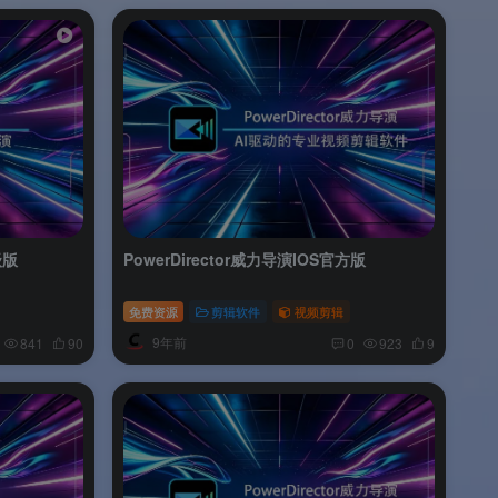
级版
PowerDirector威力导演IOS官方版
免费资源
剪辑软件
视频剪辑
9年前
841
90
0
923
9