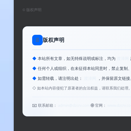
系统要求
©
版权声明
系统要求
📄
版权声明
📌
说明
：EaseUS Fixo 对系统资源要求极低，
也能流畅运行。所有修复操作均在本地完成
◆
本站所有文章，如无特殊说明或标注，均为
渡漳网
◆
任何个人或组织，在未征得本站同意时，禁止复制
常见问题
◆
如需转载，请注明出处：
渡漳网
，并保留原文链接
◇
如本站内容侵犯了原著者的合法权益，请联系我们处理
Q1：高级版和免费版有什么区别？
📧
🌐
联系邮箱：
admin@dzcrv.com
官网：
www.dzcrv.c
A：免费版每日可修复 1 个视频文件（≤500MB
能，支持严重损坏或专业设备格式的视频修复，并可修复