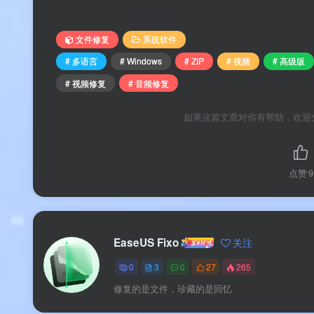
文件修复
系统软件
Q2：EaseUS Fixo 能修复哪些格式的文件？
# 多语言
# Windows
# ZIP
# 视频
# 高级版
# 视频修复
# 音频修复
Q3：修复成功率如何？
如果这篇文章对你有帮助，欢迎
80 MB 的专业修复利器，100+ 格式全覆盖——视频
软件全搞定。完全离线运行，是摄影师、职场人士和
点赞
9
珍贵的旅行视频因存储卡损坏而无法播放？熬夜
件无故卡顿——这些数据灾难每天都在发生。
E
EaseUS Fixo
关注
Office 文档修复，一个软件全搞定，无需专
0
3
0
27
265
从基础的 MP4 视频修复到专业的 RAW 相机照片修
修复的是文件，珍藏的是回忆
乎覆盖了从个人用户到专业摄影师的全部文件修复需求。