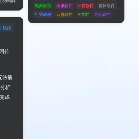
Software
免费内容
技术支持
安装调试
服务透明
私信
登录查看
官方地址
复因传
类型
文件修复
语言
多语言
平台
Windows
无法播
格式
ZIP
大小
193.6MB
入分析
开发
EaseUS Software
完成
未分类
网络软件
AI教程
系统软件
图片资源
管理教程
运营教程
媒体教程
营销教程
影视软件
子比文档
图像软件