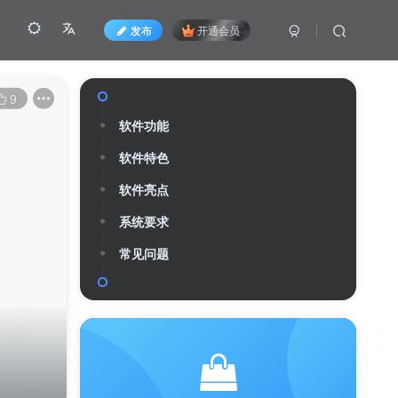
发布
开通会员
With the wonder of your love, the sun above
9
always shines.
拥有你美丽的爱情，太阳就永远明媚
EaseUS Fixo
关注
0
3
0
27
265