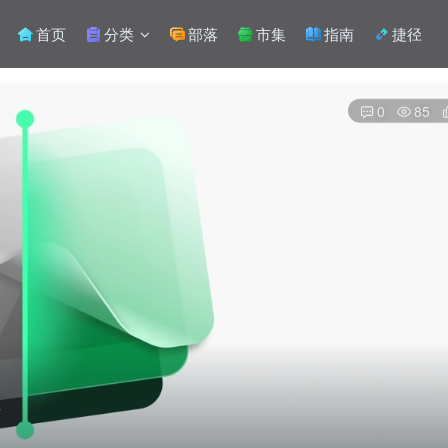
首页
分类
部落
市集
指南
捷径
0
85
扫码登录
使用
其它方式登录
或
注册