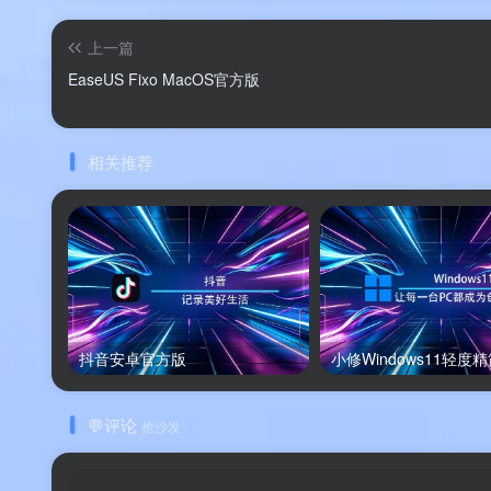
告、全功能解锁、纯本地运行的姿态，成为文件
上一篇
立即下载 EaseUS Fixo 高级版
，在这 80 M
EaseUS Fixo MacOS官方版
下载提示
：请认准渡漳软件网提供的社区纯
相关推荐
下载后建议使用安全软件扫描，确保文件安
抖音安卓官方版
小修Windows11轻度
💬评论
抢沙发