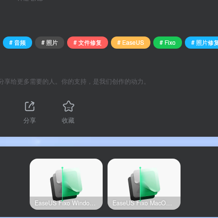
# 音频
# 照片
# 文件修复
# EaseUS
# Fixo
# 照片修
分享给更多需要的人。你的支持，是我们创作的动力。
、照片、音频、Office 文档一站式修复，AI 深度扫描，三步完成
家庭用户的文件修复首选。
分享
收藏
赶制的合同文档突然提示“文件已损坏”？毕业照变成模糊色块、
aseUS Fixo 让一切变得简单——视频修复、照片修复、音频修
业知识，三步拯救你的珍贵记忆与重要数据。
复，从 Office 文档精准修复到音频文件恢复正常，EaseUS Fi
EaseUS Fixo Windows官方版
EaseUS Fixo MacOS官方版
2026 年 4 月最新 v4.30 版本持续优化 AI 修复算法，以