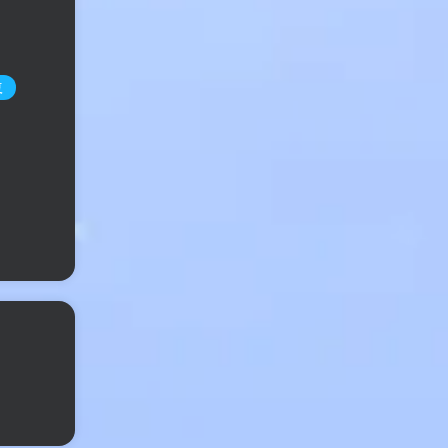
复
，一个
录音文
复、
xo 几
零广