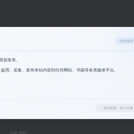
原创保护
广泛兼容 Windows 7 至 Windows 11 全系列系统，老旧电脑
，无需联网，充分保障数据隐私安全。
原创发布。
、盗用、采集、发布本站内容到任何网站、书籍等各类媒体平台。
。
。
om
⚡ 未经授权 · 禁止转载
），高级版解锁
无限修复、无大小限制、批量处理、深度修复
等全
照片、音频、Office 文档及 PDF 文件
。
THE END