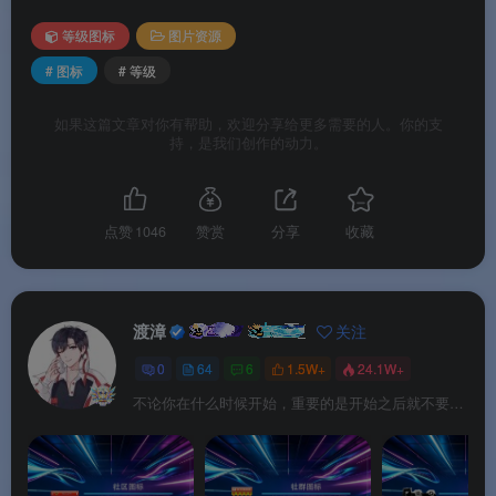
等级图标
图片资源
# 图标
# 等级
如果这篇文章对你有帮助，欢迎分享给更多需要的人。你的支
持，是我们创作的动力。
点赞
1046
赞赏
分享
收藏
渡漳
关注
0
64
6
1.5W+
24.1W+
不论你在什么时候开始，重要的是开始之后就不要停止。