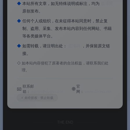
Q3：这套素材适合用在哪些地方？
◆
本站所有文章，如无特殊说明或标注，均为
渡漳网
原创发布。
A：适用于会员等级体系、用户成长系统、游戏等级段
◆
任何个人或组织，在未征得本站同意时，禁止复
位、个人中心等级展示、评论区用户标识等多种场景。
制、盗用、采集、发布本站内容到任何网站、书籍
等各类媒体平台。
◆
如需转载，请注明出处：
渡漳网
，并保留原文链
从LV.01到LV.09，9枚等级图标以统一的造型与递进的色彩串
接。
联起完整的用户成长轨迹。极简设计、清晰识别、开箱即
◇
如本站内容侵犯了原著者的合法权益，请联系我们处
用，适配多种数字产品场景。
理。
联系邮
官
📧
🌐
箱：
admin@dzcrv.com
网：
www.dzcrv.com
⚡ 未经授权 · 禁止转载
THE END