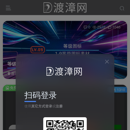
0
2972
1046
等级图标素材
首页
资源
图片资源
正文
免费图片
已售 1310
扫码登录
1
此
使用
其它方式登录
或
注册
内
容
为
免
费
1/9
2/9