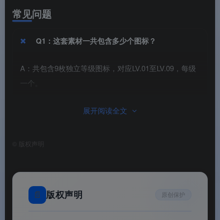
常见问题
Q1：这套素材一共包含多少个图标？
A：共包含9枚独立等级图标，对应LV.01至LV.09，每级
一个。
展开阅读全文
Q2：不同等级的图标主要区别在哪里？
©
版权声明
A：每级采用
不同的配色方案
，数字编号从LV.01逐级
递增至LV.09，造型与风格完全统一。
📄
版权声明
原创保护