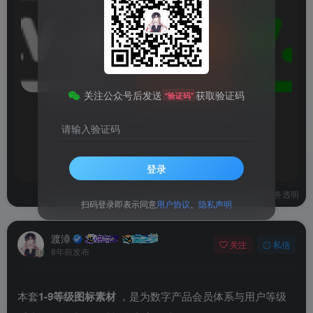
图
片
请
登
录
后
查
看
关注公众号后发送
获取验证码
“验证码”
请输入验证码
登录
技术支持
安装调试
服务透明
扫码登录即表示同意
用户协议
、
隐私声明
渡漳
关注
私信
8年前发布
本套
1-9等级图标素材
，是为数字产品会员体系与用户等级