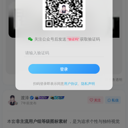
图
片
请
登
录
后
查
看
关注公众号后发送
获取验证码
“验证码”
请输入验证码
登录
技术支持
安装调试
服务透明
扫码登录即表示同意
用户协议
、
隐私声明
渡漳
关注
私信
7年前发布
本套
非主流用户组等级图标素材
，是为追求个性与独特视觉