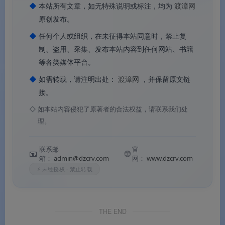
◆
本站所有文章，如无特殊说明或标注，均为
渡漳网
求个性与独特视觉风格的等级图标。涵盖手绘风、赛博
原创发布。
朋克、蒸汽波、暗黑哥特、Y2K、像素风等多种风格，
◆
任何个人或组织，在未征得本站同意时，禁止复
适合追求个性表达的社区与品牌。
制、盗用、采集、发布本站内容到任何网站、书籍
等各类媒体平台。
◆
如需转载，请注明出处：
渡漳网
，并保留原文链
Q3：这套素材适合用在哪些地方？
接。
◇
如本站内容侵犯了原著者的合法权益，请联系我们处
A：非主流用户组等级图标是指
打破主流设计规范
、追
理。
求个性与独特视觉风格的等级图标。涵盖手绘风、赛博
朋克、蒸汽波、暗黑哥特、Y2K、像素风等多种风格，
联系邮
官
📧
🌐
箱：
admin@dzcrv.com
网：
www.dzcrv.com
适合追求个性表达的社区与品牌。
⚡ 未经授权 · 禁止转载
从皇室至尊到骑士荣耀，从科技守护到力量图腾，每一枚勋
THE END
章都在讲述不同的荣誉故事。以盾牌为形、以设计为魂，适