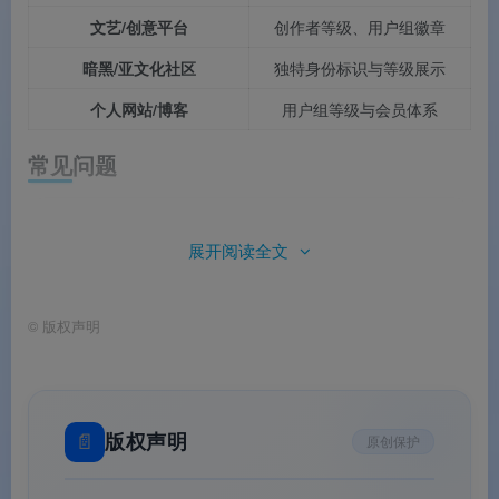
文艺/创意平台
创作者等级、用户组徽章
暗黑/亚文化社区
独特身份标识与等级展示
个人网站/博客
用户组等级与会员体系
常见问题
Q1：这套素材一共包含多少个图标？
展开阅读全文
A：非主流用户组等级图标是指
打破主流设计规范
，每
款造型、配色与装饰元素均不相同。
©
版权声明
Q2：不同等级的图标主要区别在哪里？
📄
版权声明
原创保护
A：非主流用户组等级图标是指
打破主流设计规范
、追