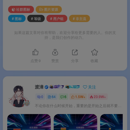
配多种数字产品场景，开箱即用。
社群图标
图片资源
# 图标
# 等级
# 用户组
# 非主流
如果这篇文章对你有帮助，欢迎分享给更多需要的人。你的支
持，是我们创作的动力。
点赞
9
赞赏
分享
收藏
渡漳
关注
0
64
6
1.5W+
23.9W+
不论你在什么时候开始，重要的是开始之后就不要停止。