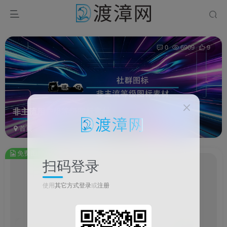
0
6909
9
非主流用户组等级图标素材
首页
资源
图片资源
正文
免费图片
扫码登录
非
此
使用
其它方式登录
或
注册
内
容
为
免
费
1/18
2/18