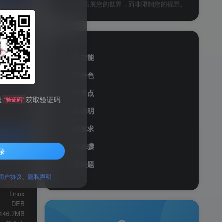
网络本应拓展您的世界，而非限制您的视野。
软件功能
软件特色
软件亮点
送
获取验证码
“验证码”
版本说明
系统要求
操作步骤
录
服务透明
常见问题
页浏览器
用户协议
、
隐私声明
多语言
Linux
DEB
146.7MB