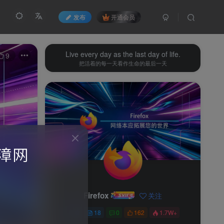
发布
开通会员
Live every day as the last day of life.
9
把活着的每一天看作生命的最后一天
Firefox
关注
0
18
0
162
1.7W+