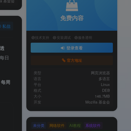
lla 基金会
免费内容
私信
技术支持
安装调试
服务透明
透
登录查看
（每日
官方地址
类型
网页浏览器
语言
多语言
版
每周
平台
Linux
格式
DEB
大小
146.7MB
开发
Mozilla 基金会
未分类
网络软件
AI教程
系统软件