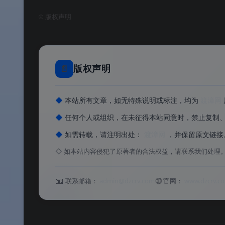
©
版权声明
✅
抢先体验最新功能
：GTK Emoji 选择器、
✅
每周 3 次更新
：快速获取新功能和 Bug 
📄
版权声明
✅
Linux 专属优化
：GTK Emoji 选择器
✅
本地网络访问保护
：扩展本地网络访问限
◆
本站所有文章，如无特殊说明或标注，均为
渡漳网
✅
非营利组织开发，隐私至上
：Mozilla
◆
任何个人或组织，在未征得本站同意时，禁止复制
✅
开源透明，永久免费
：代码完全开源，接
◆
如需转载，请注明出处：
渡漳网
，并保留原文链接
◇
如本站内容侵犯了原著者的合法权益，请联系我们处理
软件功能
📧
🌐
联系邮箱：
admin@dzcrv.com
官网：
www.dzcrv.c
⚙️ 软件功能