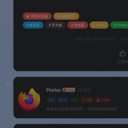
软件特色
网页浏览器
网络软件
✨ 软件特色
# 多语言
# 官方版
# 浏览器
# Linux
# Firefox
软件亮点
如果这篇文章对你有帮助，欢迎
🌟 软件亮点
点赞
9
版本说明
💰 版本说明
Firefox
关注
0
18
0
162
1.7W+
Firefox Linux 官方版为
开源免费软件
。Mozil
网络本应拓展您的世界，而非限制您的视野。
版本类型