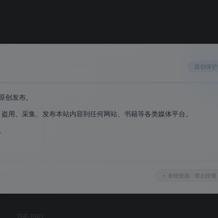
JPEG XL、全新设置页面、Send to Mobile 等，比稳定版早数周
修复，保持浏览器最新状态
原创保护
、标签页右键复制链接、RTL 文本方向修复等
制，保护您设备上的应用和服务安全
原创发布。
 基金会运营，绝不出售用户个人数据
、盗用、采集、发布本站内容到任何网站、书籍等各类媒体平台。
受全球开发者审查
。
。
om
⚡ 未经授权 · 禁止转载
THE END