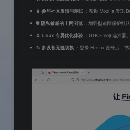
🐛
参与社区反馈与测试
：帮助 Mozilla 发现
🛡️
隐私敏感的上网浏览
：增强型追踪保护默
🐧
Linux 专属优化体验
：GTK Emoji 选择
🔄
多设备无缝切换
：登录 Firefox 账