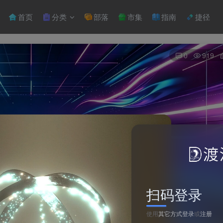
首页
分类
部落
市集
指南
捷径
0
919
扫码登录
使用
其它方式登录
或
注册