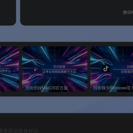
免费
每周 3 次更新，抢先体验最新功能。
152.0 Beta
微信
免费
经过充分测试的稳定版本，适合日常
免费
每天更新，包含最新实验性功能，稳
较低
免费
面向企业和组织的长期支持版本
）
，当前最新为
152.0 Beta
万兴优转MacOS官方版
抖音聊天Windows官
建版）
可能不会进入正式版
请登录后发表评论