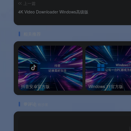
Beta（测试版）
上一篇
4K Video Downloader Windows高级版
Stable（稳定版）
Nightly（每日构建版）
相关推荐
ESR（长期支持版）
💡
版本选择建议
：
希望抢先体验新功能
：推荐
Beta（测试版
日常稳定使用
：推荐
Stable（稳定版）
抖音安卓官方版
Windows 11官方版
开发者/极致尝鲜
：推荐
Nightly（每日构
💬评论
💡
Beta 版注意事项
：
抢沙发
Beta 版
每周更新 3 次
，更新频率较高
Beta 版功能可能
尚未完全稳定
，部分功能