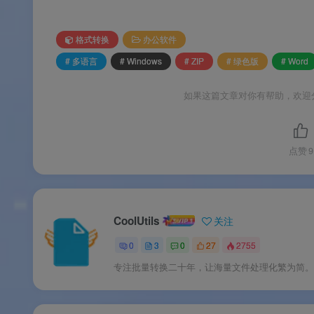
✅
批量处理无数量限制
：一次可处理整个文
✅
完美保留原始排版
：转换后完整保留字体
格式转换
办公软件
✅
命令行支持自动化
：提供命令行接口，支
# 多语言
# Windows
# ZIP
# 绿色版
# Word
✅
绿色便携免安装
：解压即用，不写注册表，
如果这篇文章对你有帮助，欢迎
软件功能
点赞
9
⚙️ 软件功能
CoolUtils
关注
软件特色
0
3
0
27
2755
✨ 软件特色
专注批量转换二十年，让海量文件处理化繁为简。
软件亮点