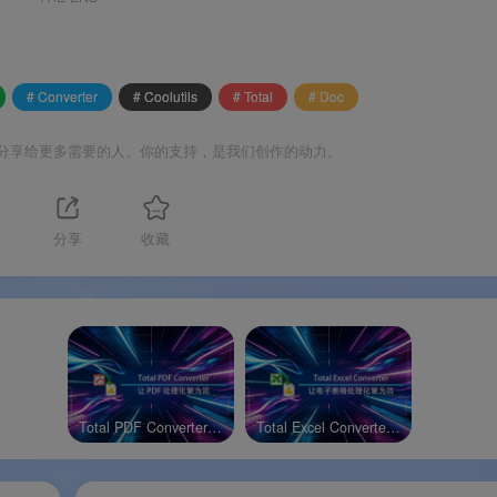
件夹的文档，无文件数量限制
、表格、图片、页眉页脚和页面布局
持脚本编写和自动化工作流
# Converter
# Coolutils
# Total
# Doc
可放入 U 盘随身携带
分享给更多需要的人。你的支持，是我们创作的动力。
分享
收藏
Total PDF Converter Windows绿色版
Total Excel Converter Windows绿色版