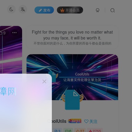
发布
开通会员
Fight for the things you love no matter what
9
you may face, it will be worth it.
不管你面对的是什么，为你所爱的而奋斗都会是值得的
CoolUtils
关注
0
3
0
27
2755