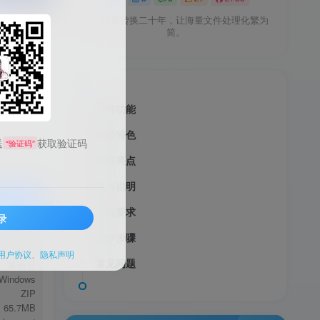
专注批量转换二十年，让海量文件处理化繁为
简。
软件功能
软件特色
送
获取验证码
“验证码”
软件亮点
版本说明
系统要求
录
服务透明
操作步骤
格式转换
用户协议
、
隐私声明
常见问题
多语言
Windows
ZIP
65.7MB