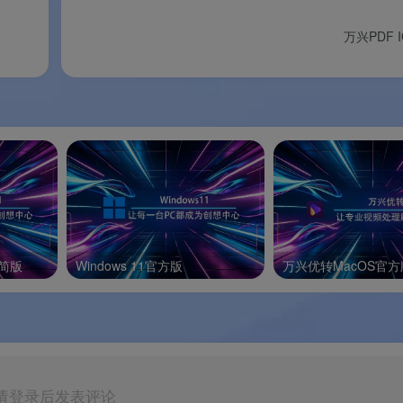
万兴PDF 
用版
两种选择。
说明
大小参考
精简版
Windows 11官方版
万兴优转MacOS官方
区制作，解压即用，解锁全部付
64.7–86.2 MB
费功能，无广告弹窗
 天全功能免费试用，功能无限制
68–85 MB
请登录后发表评论