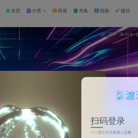
首页
分类
部落
市集
指南
捷径
0
919
扫码登录
使用
其它方式登录
或
注册