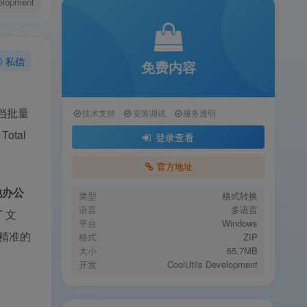
elopment
私信
免费内容
文档批量
技术支持
安装调试
服务透明
otal
登录查看
官方地址
其他办公
类型
格式转换
语言
多语言
T 文
平台
Windows
、精准的
格式
ZIP
大小
65.7MB
开发
CoolUtils Development