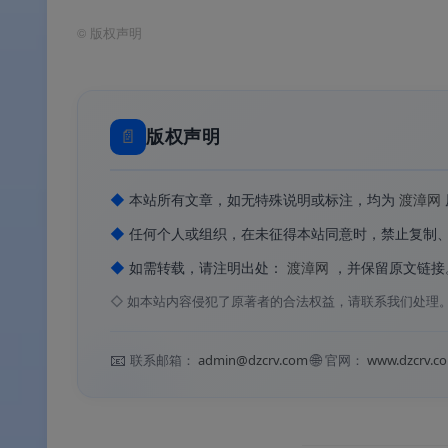
©
版权声明
📄
版权声明
◆
本站所有文章，如无特殊说明或标注，均为
渡漳网
Total 
◆
任何个人或组织，在未征得本站同意时，禁止复制
📊
核心价值
◆
如需转载，请注明出处：
渡漳网
，并保留原文链接
◇
如本站内容侵犯了原著者的合法权益，请联系我们处理
✅
15+ 格式自由互转
：支持 DOC、DOCX、RT
📧
🌐
联系邮箱：
admin@dzcrv.com
官网：
www.dzcrv.c
格式互转
✅
无需安装 Office
：内置独立解析内核，无