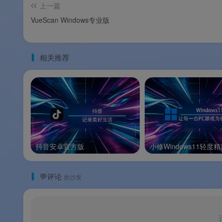
上一篇
VueScan Windows专业版
🌟 软件亮点
版本说明
相关推荐
💰 版本说明
Total Doc Converter 提供
全解锁绿色版
和
官方试
版本类型
抖音安卓官方版
小修Windows11轻度
全解锁绿色版
由技术社
💬评论
抢沙发
官方试用版
含 30
💡
定价参考
：