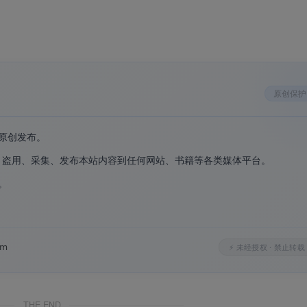
原创保护
原创发布。
Doc Converter Windows绿色版
、盗用、采集、发布本站内容到任何网站、书籍等各类媒体平台。
。
。
F、TXT、ODT 与 PDF、XLS、HTML、JPEG、PNG、TIFF
om
⚡ 未经授权 · 禁止转载
需任何办公套件即可运行
THE END