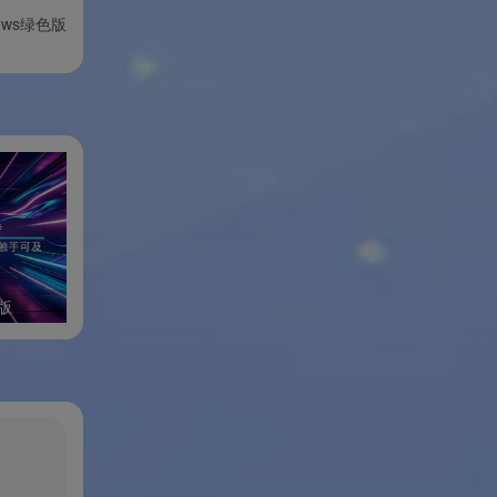
ndows绿色版
软件
版
小修Windows11专业稳定版
体验完
、白