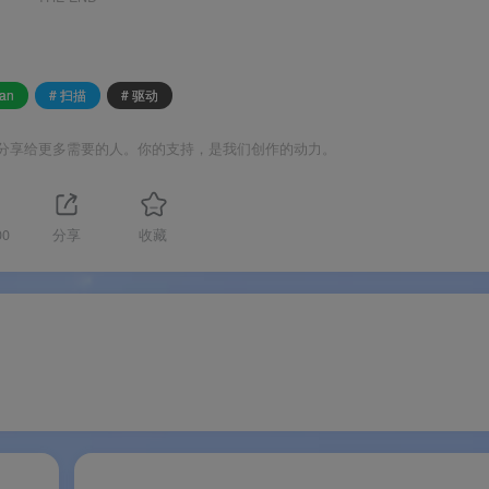
an
# 扫描
# 驱动
款扫描仪（Epson、Canon、HP、Nikon、Brother 等），复
分享给更多需要的人。你的支持，是我们创作的动力。
胶片扫描仪、幻灯片扫描仪全类型。
数据，保留完整细节，支持后期精细调整。红外除尘（IR Clean）
精准还原色彩，消除色偏。支持自定义分辨率、色彩模式、曝光、白
00
分享
收藏
命名，一键生成多页 PDF。OCR 文字识别支持 32 国语言，可
F、PDF、RAW、DNG 等格式输出，满足存档、分享、专业后期等
。
片、幻灯片、Kodachrome、中画幅、大画幅。多帧降噪降低扫描