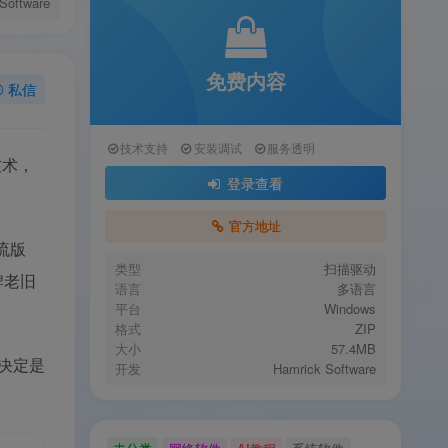
Software
免费内容
私信
技术支持
安装调试
服务透明
技术，
登录查看
官方地址
主流版
类型
扫描驱动
牌老旧
语言
多语言
平台
Windows
格式
ZIP
大小
57.4MB
决定是
开发
Hamrick Software