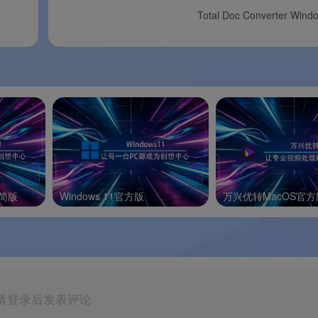
胶片偏色。
Total Doc Converter Wi
拼接图像、CLI 命令行批量任务、触摸修整 AI 等实用工具。
任何驱动程序即可工作，不会修改系统的驱动程序，可以和其他扫描
精简版
Windows 11官方版
万兴优转MacOS官方
tel 和 Apple Silicon）、Linux，一套软件搞定所有系统，扫描
 格式保存所有原始传感器数据，可随时回到“冲洗”步骤重新调整曝光
请登录后发表评论