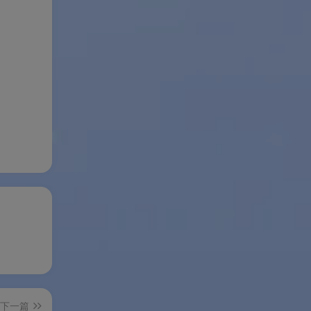
活停
自动
平
将扫
多样
噪
下一篇