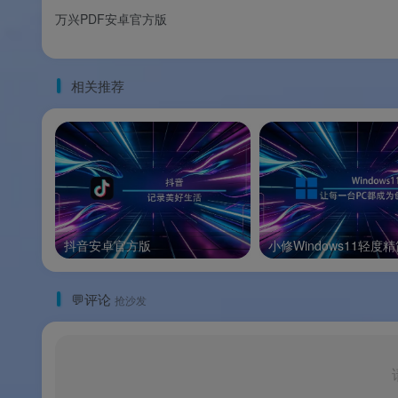
点，多次曝光扩展动态范围，锁片基底色纠正
万兴PDF安卓官方版
🛠️
辅助工具集合
：自动检测、超级分辨率、扫描
相关推荐
软件特色
✨ 软件特色
🔓
纯绿色免驱动
：VueScan 不需要安装
抖音安卓官方版
小修Windows11轻度
和平共存。
💬评论
抢沙发
🔄
跨平台统一体验
：Windows、macOS（In
全一致。
💽
RAW 无损工作流
：扫描为 RAW/DNG