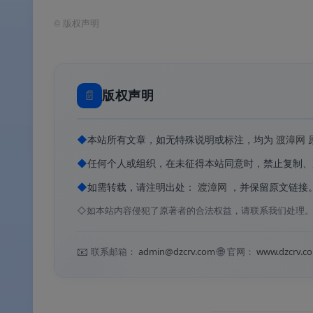
📊
核心价值
©
版权声明
✅
7400+ 扫描仪完美兼容
：通过逆向工程，
📄
版权声明
✅
跨三大平台统一体验
：Windows、macOS（
✅
支持全类型介质
：平板扫描仪、馈纸式扫
◆
本站所有文章，如无特殊说明或标注，均为
渡漳网
✅
专业级扫描控制
：RAW/DNG 原始数
◆
任何个人或组织，在未征得本站同意时，禁止复制、
✅
IT8 色彩校准
：精准还原色彩，消除色偏，
◆
如需转载，请注明出处：
渡漳网
，并保留原文链接
◇
如本站内容侵犯了原著者的合法权益，请联系我们处理
✅
OCR 文字识别
：将扫描文档转为可搜索的 PDF
✅
免费试用评估
：下载即可免费试用，专业
📧
🌐
联系邮箱：
admin@dzcrv.com
官网：
www.dzcrv.c
软件功能