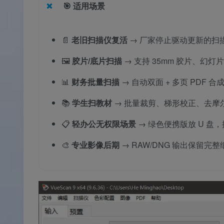
🎯
适用场景
📄
老旧扫描仪复活
→ 厂家停止驱动更新的扫描
🖼️
胶片/底片扫描
→ 支持 35mm 胶片、幻灯
📊
财务批量扫描
→ 自动双面 + 多页 PDF 
📚
学生扫教材
→ 批量裁剪、梯形校正、去摩尔
📋
轻办公无权限场景
→ 绿色便携版放 U 盘
🎨
专业影像后期
→ RAW/DNG 输出保留完