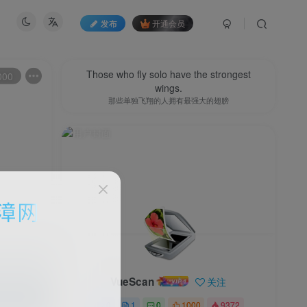
发布
开通会员
Those who fly solo have the strongest
000
wings.
那些单独飞翔的人拥有最强大的翅膀
VueScan
关注
0
1
0
1000
9372