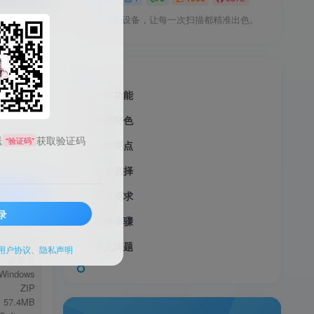
唤醒老旧设备，让每一次扫描都精准出色。
软件功能
软件特色
送
获取验证码
“验证码”
软件亮点
版本选择
系统要求
录
操作步骤
服务透明
扫描驱动
常见问题
用户协议
、
隐私声明
多语言
Windows
ZIP
57.4MB