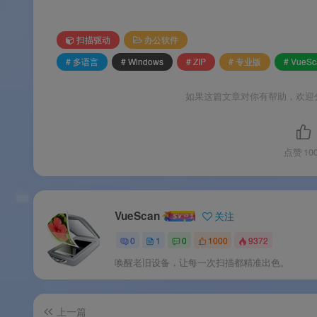
⚙️ 软件功能
扫描驱动
办公软件
# 多语言
# Windows
# ZIP
# 专业版
# VueSc
🖨️
超强硬件兼容
：逆向驱动技术，支持 7400+ 
如果这篇文章对你有帮助，欢迎
产旧设备。覆盖平板扫描仪、馈纸式扫描仪、
📀
专业级扫描控制
：读取 RAW/DNG 原始
去除胶片/照片灰尘、划痕。IT8 色彩校准
点赞
10
衡，全参数可控。
📦
高效批量处理
：批量扫描、自动裁剪/纠偏/
VueScan
关注
描文档转为可编辑/可搜索文本。
0
1
0
1000
9372
🎨
多格式输出
：支持 JPEG、PNG、TIF
唤醒老旧设备，让每一次扫描都精准出色。
化需求。专业版独享 RAW 输出和 OCR 功能
🔬
胶片/底片专用功能
：支持 35mm 胶片底
上一篇