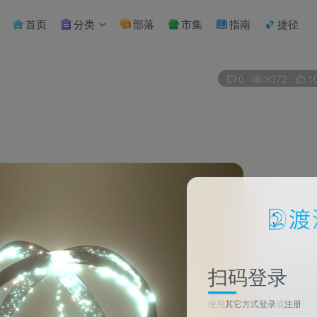
首页
分类
部落
市集
指南
捷径
0
9372
1
扫码登录
使用
其它方式登录
或
注册