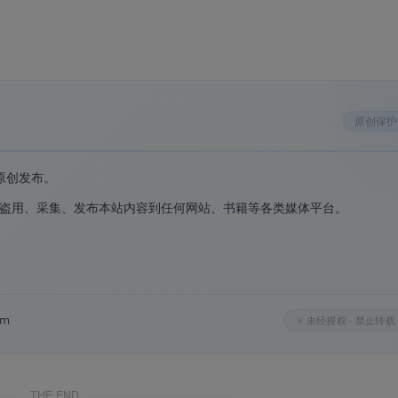
复活已停产的旧设备，无需为旧扫描仪更换硬件
原创保护
Intel 与 Apple Silicon）、Linux 统一软件，一套技能通吃
描仪、胶片扫描仪、幻灯片扫描仪，全覆盖
原创发布。
据输出，保留完整细节供后期调整；红外除尘自动去除灰尘划痕
盗用、采集、发布本站内容到任何网站、书籍等各类媒体平台。
确保扫描色彩真实准确
。
。
 或可编辑的 Word/Excel
版功能均可体验，确认效果后再购买
om
⚡ 未经授权 · 禁止转载
THE END