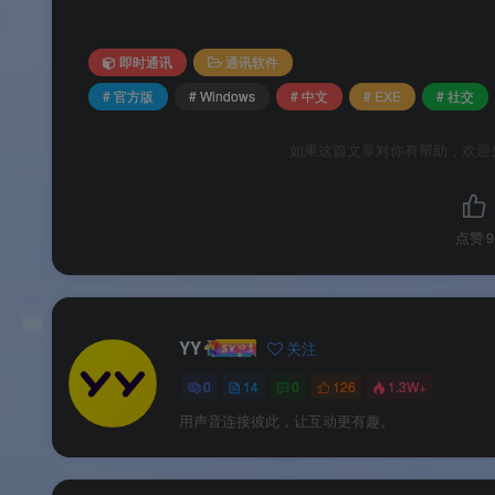
版本说明
即时通讯
通讯软件
💰 版本说明
# 官方版
# Windows
# 中文
# EXE
# 社交
YY Windows官方版为
永久免费软件
，所有核心
如果这篇文章对你有帮助，欢迎
版本类型
点赞
9
YY 直播版
侧
YY 语音版
侧
YY
关注
0
14
0
126
1.3W+
📌
品牌支持
：以上信息由
渡漳软件网
提供整
用声音连接彼此，让互动更有趣。
系统要求