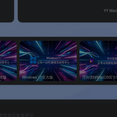
YY Ma
以上操作系统
。
通话。
续迭代更新
。
精简版
Windows 11官方版
万兴优转MacOS官方
请登录后发表评论