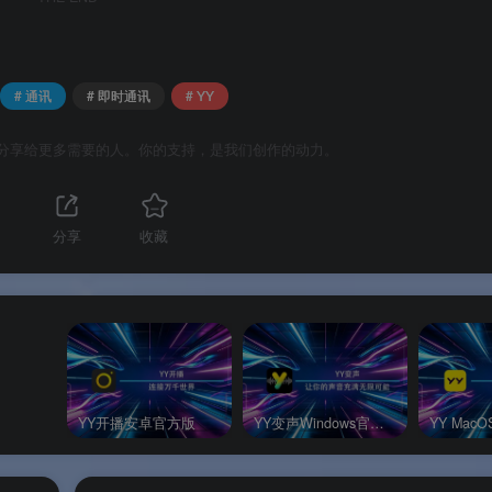
# 通讯
# 即时通讯
# YY
功能免费使用。
分享给更多需要的人。你的支持，是我们创作的动力。
说明
大小参考
分享
收藏
重娱乐直播观看与互动
约 64–92 MB
重语音聊天与游戏开黑
约 43–47 MB
理。
YY开播安卓官方版
YY变声Windows官方版
YY Mac