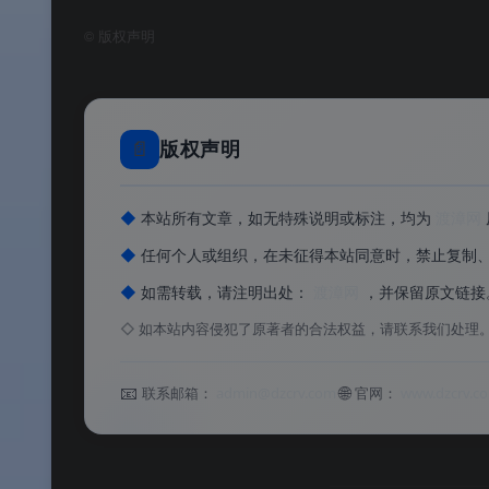
©
版权声明
✅
永久免费
：全部核心功能免费使用
软件功能
📄
版权声明
⚙️ 软件功能
◆
本站所有文章，如无特殊说明或标注，均为
渡漳网
软件特色
◆
任何个人或组织，在未征得本站同意时，禁止复制
◆
如需转载，请注明出处：
渡漳网
，并保留原文链接
✨ 软件特色
◇
如本站内容侵犯了原著者的合法权益，请联系我们处理
软件亮点
📧
🌐
联系邮箱：
admin@dzcrv.com
官网：
www.dzcrv.c
🌟 软件亮点