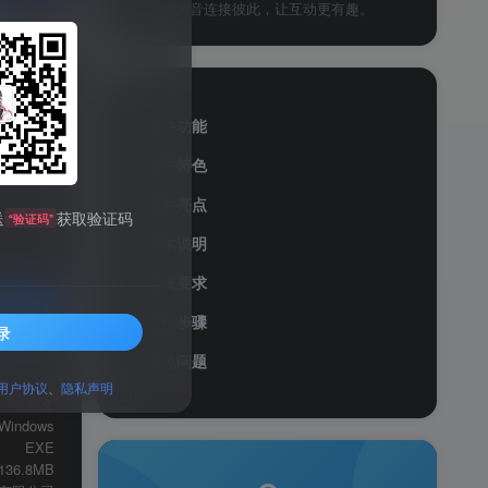
用声音连接彼此，让互动更有趣。
软件功能
软件特色
软件亮点
送
获取验证码
“验证码”
版本说明
系统要求
操作步骤
录
服务透明
常见问题
语音社交
用户协议
、
隐私声明
中文
Windows
EXE
136.8MB