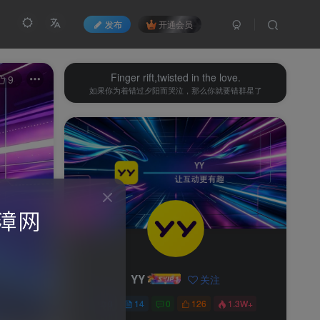
发布
开通会员
Finger rift,twisted in the love.
9
如果你为着错过夕阳而哭泣，那么你就要错群星了
YY
关注
0
14
0
126
1.3W+