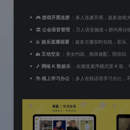
🎮
游戏开黑连麦
：多人连麦开黑，超多游戏
🏛️
公会语音管理
：万人语音频道 + 群内再
🎤
娱乐直播观看
：超多主播实时在线，音乐
👥
互动交友
：美女约战、相亲速配，陪你玩
🎵
网络 K 歌娱乐
：在频道麦序模式里 K 歌
📚
线上学习办公
：多人在线语音学习办公，