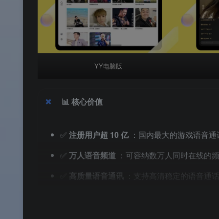
YY电脑版
📊
核心价值
✅
注册用户超 10 亿
：国内最大的游戏语音通
✅
万人语音频道
：可容纳数万人同时在线的
✅
高质量语音通讯
：支持高清稳定的语音通话
✅
低延迟实时互动
：即使在网络环境较差的
✅
丰富互动功能
：送礼、点赞、抽奖、变声