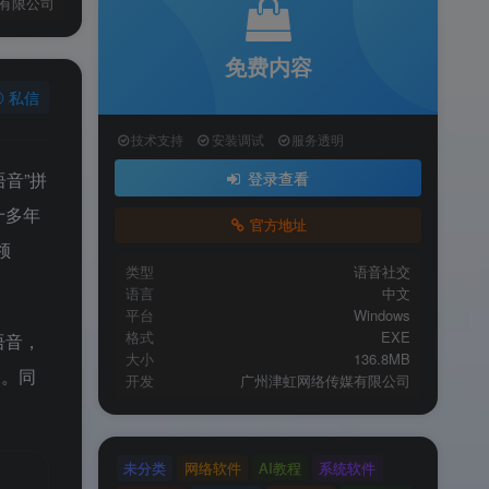
有限公司
免费内容
私信
技术支持
安装调试
服务透明
音”拼
登录查看
十多年
官方地址
领
类型
语音社交
语言
中文
平台
Windows
格式
EXE
语音，
大小
136.8MB
验
。同
开发
广州津虹网络传媒有限公司
未分类
网络软件
AI教程
系统软件