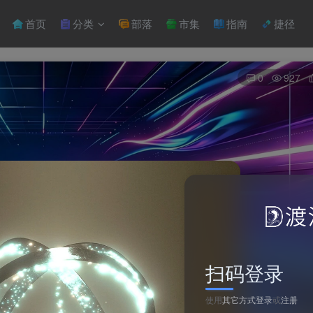
首页
分类
部落
市集
指南
捷径
0
927
扫码登录
使用
其它方式登录
或
注册