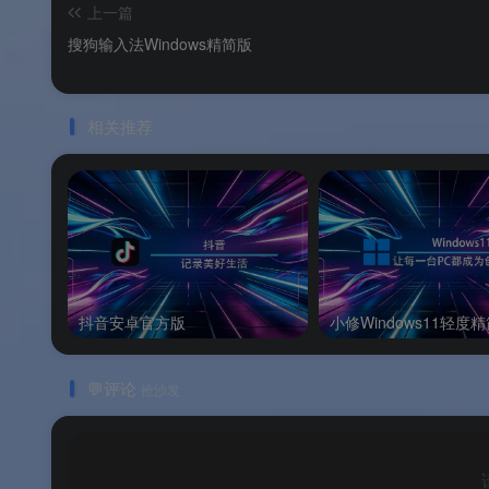
上一篇
搜狗输入法Windows精简版
🖥️
系统要求
相关推荐
注 ：YY Windows 版支持 Windows 7 及
注 ：首次使用需授予麦克风权限以进行语音
注 ：YY PC 客户端当前版本为
9.56.0.0
，持
操作步骤
抖音安卓官方版
小修Windows11轻度
📋
操作步骤
💬评论
抢沙发
常见问题
Q1：YY Windows 版是免费软件吗？