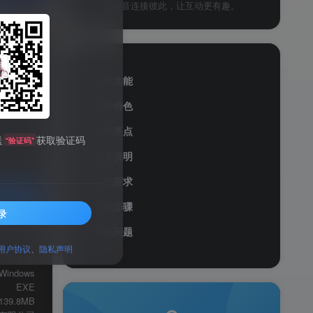
用声音连接彼此，让互动更有趣。
软件功能
软件特色
软件亮点
送
获取验证码
“验证码”
版本说明
系统要求
操作步骤
录
服务透明
常见问题
语音社交
用户协议
、
隐私声明
中文
Windows
EXE
139.8MB