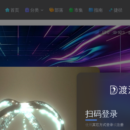
首页
分类
部落
市集
指南
捷径
0
923
扫码登录
使用
其它方式登录
或
注册