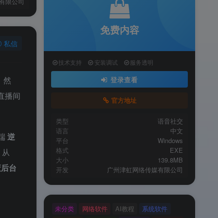
有限公司
免费内容
私信
技术支持
安装调试
服务透明
。然
登录查看
直播间
官方地址
类型
语音社交
语言
中文
端
逆
平台
Windows
格式
EXE
，从
大小
139.8MB
蔽后台
开发
广州津虹网络传媒有限公司
未分类
网络软件
AI教程
系统软件