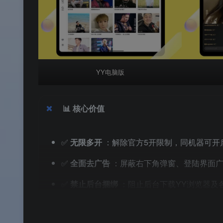
YY电脑版
📊
核心价值
✅
无限多开
：解除官方5开限制，同机器可开
✅
全面去广告
：屏蔽右下角弹窗、登陆界面
✅
禁止后台捆绑
：阻止后台下载YY浏览器及
✅
精简冗余组件
：删除YY游戏大厅、在线升