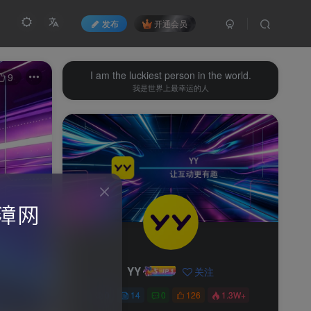
发布
开通会员
I am the luckiest person in the world.
9
我是世界上最幸运的人
YY
关注
0
14
0
126
1.3W+