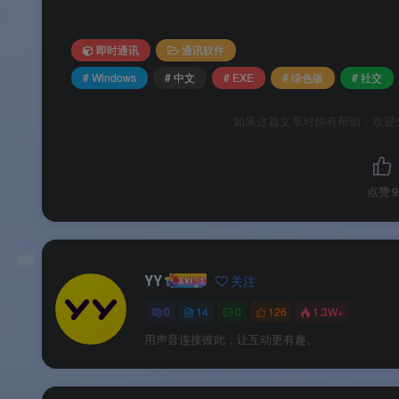
版本说明
即时通讯
通讯软件
💰 版本说明
# Windows
# 中文
# EXE
# 绿色版
# 社交
如果这篇文章对你有帮助，欢迎
YY语音多开绿色版为
永久免费软件
，由技术社区
版本类型
点赞
9
YY 直播版
侧
YY 语音版
侧
YY
关注
0
14
0
126
1.3W+
📌
品牌支持
：以上信息由
渡漳软件网
提供整
用声音连接彼此，让互动更有趣。
系统要求