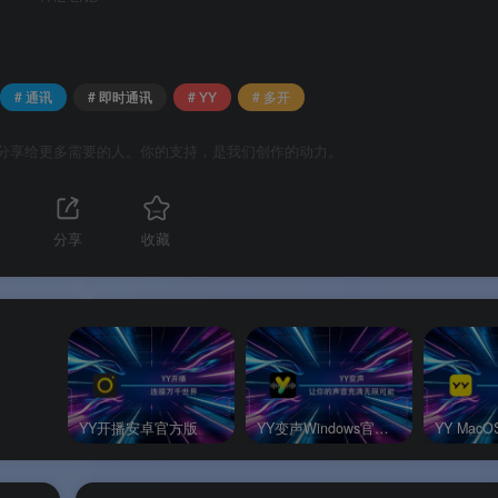
# 通讯
# 即时通讯
# YY
# 多开
分享给更多需要的人。你的支持，是我们创作的动力。
免费发布。
说明
大小参考
分享
收藏
重娱乐直播观看与互动
约 64–92 MB
重语音聊天与游戏开黑
约 43–47 MB
理。
YY开播安卓官方版
YY变声Windows官方版
YY Mac