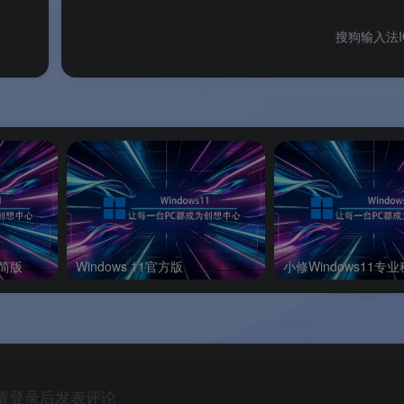
搜狗输入法I
写注册表。
盖官方原版YY安装目录
，两类文件混放会产生程序冲突
。
精简版
Windows 11官方版
小修Windows11专
请登录后发表评论