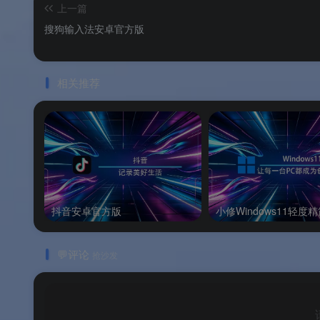
上一篇
搜狗输入法安卓官方版
🖥️
系统要求
相关推荐
注 ：绿色版解压后即可使用，无需安装，不
注 ：建议单独新建文件夹存放，
禁止解压覆
操作步骤
📋
操作步骤
抖音安卓官方版
小修Windows11轻度
常见问题
💬评论
抢沙发
Q1：
YY语音Windows版是免费软件吗？