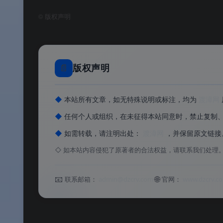
✅
绿色免安装
：解压即用，不写注册表，可放
©
版权声明
✅
永久免费
：由技术社区免费发布，无任何
软件功能
📄
版权声明
⚙️ 软件功能
◆
本站所有文章，如无特殊说明或标注，均为
渡漳网
◆
任何个人或组织，在未征得本站同意时，禁止复制
软件特色
◆
如需转载，请注明出处：
渡漳网
，并保留原文链接
✨ 软件特色
◇
如本站内容侵犯了原著者的合法权益，请联系我们处理
软件亮点
📧
🌐
联系邮箱：
admin@dzcrv.com
官网：
www.dzcrv.c
🌟 软件亮点