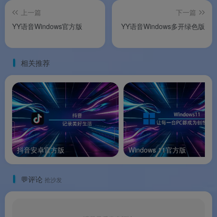
✅
跨设备复制粘贴
：多端剪贴板共享，告别微信
上一篇
下一篇
“文件传输助手”
YY语音Windows官方版
YY语音Windows多开绿色版
✅
一键关闭全场景广告
：键盘广告、开屏广告一键
关闭，还你清爽输入体验
相关推荐
软件功能
⚙️ 软件功能
软件特色
抖音安卓官方版
Windows 11官方版
✨ 软件特色
💬评论
抢沙发
软件亮点