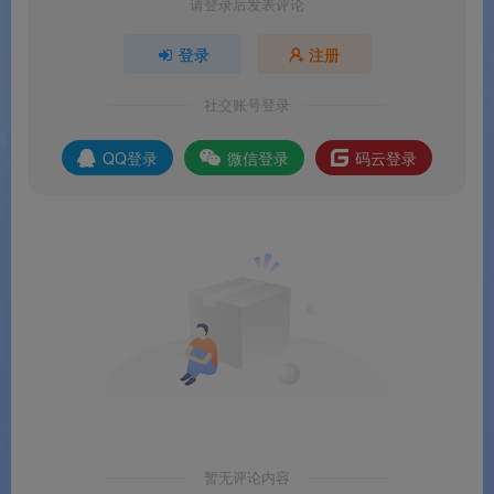
请登录后发表评论
🌟 软件亮点
登录
注册
版本说明
社交账号登录
💰 版本说明
QQ登录
微信登录
码云登录
搜狗输入法安卓官方版为
永久免费软件
，部分高级功
能可通过应用内购买解锁。
版本类型
定价
说明
官方版
永久免费
全部核心功能免
费使用
应用内购买
可选
部分高级功能/皮
肤等可通过内购
解锁
暂无评论内容