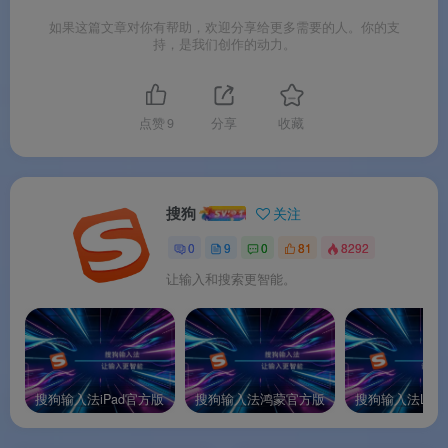
如果这篇文章对你有帮助，欢迎分享给更多需要的人。你的支
持，是我们创作的动力。
搜狗输入法手机版
点赞
9
分享
收藏
📊
核心价值
搜狗
关注
0
9
0
81
8292
✅
20 年国民品牌，月活超 6 亿
：深耕输入法赛
让输入和搜索更智能。
道，安卓平台累计 15.7 亿次下载
✅
2026 AI 大版本全面进化
：20.0 版本三大 AI 能
力升级，语音、翻译、打字全面智能化
✅
AI 语音识别率 98%
：基于腾讯混元语音大模
搜狗输入法iPad官方版
搜狗输入法鸿蒙官方版
型，流畅性提升 40%，方言识别提升 30%