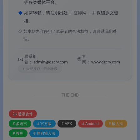
等各类媒体平台。
◆
如需转载，请注明出处：
渡漳网
，并保留原文链
接。
◇
如本站内容侵犯了原著者的合法权益，请联系我们处
理。
联系邮
官
📧
🌐
箱：
admin@dzcrv.com
网：
www.dzcrv.com
⚡ 未经授权 · 禁止转载
THE END
通讯软件
# 多语言
# 官方版
# APK
# Android
# 输入法
# 搜狗
# 搜狗输入法