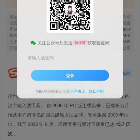
官方地址
类型
输入法
语言
多语言
平台
Android
格式
APK
大小
92.3MB
关注公众号后发送
获取验证码
“验证码”
开发
腾讯旗下北京搜狗信息服务有限公司
请输入验证码
搜狗
关注
私信
登录
9年前发布
扫码登录即表示同意
用户协议
、
隐私声明
搜狗输入法是由腾讯旗下北京搜狗科技发展有限公司推出的
汉字输入法工具
。自 2006 年 PC 版上线以来，已成长为月
活跃用户超 6 亿的国民级输入法品牌。安卓版自 2009 年推
出，截至 2026 年 6 月，应用宝平台累计下载量已达
15.7 亿
次
。