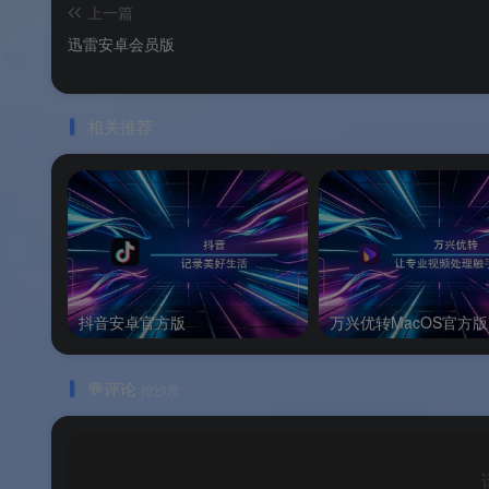
上一篇
💎
Android 专属新功能抢先体验
：自定义主题、
迅雷安卓会员版
🎯
Google Play 4.7 高分好评
：1.19 万条
相关推荐
💸
完全免费无套路
：无需付费，通过 Googl
📌
品牌支持
：以上信息由
渡漳软件网
提供整
系统要求
抖音安卓官方版
万兴优转MacOS官方版
🖥️
系统要求
💬评论
抢沙发
配置项