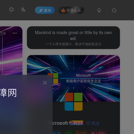
发布
开通会员
Mankind is made great or little by its own
9
will.
一个人伟大或渺小，取决于他的意志力
Microsoft
关注
0
19
0
171
1.8W+