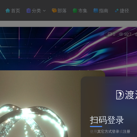
首页
分类
部落
市集
指南
捷径
0
927
扫码登录
使用
其它方式登录
或
注册