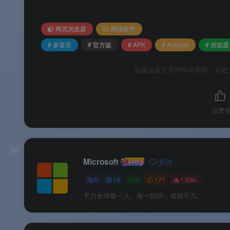
📅
每月更新，节奏适中
：每月一次重大更新，
网页浏览器
网络软件
📱
Google Play 便捷获取
：通过 Google 
# 多语言
# 官方版
# APK
# Android
# 浏览器
🔄
可与稳定版并存
：Beta 版与 Google 
如果这篇文章对你有帮助，欢迎
干扰。
💡
企业级功能验证
：提供绝佳的机会验证 MDM
点赞
9
软件亮点
Microsoft
关注
🌟 软件亮点
0
19
0
171
1.8W+
予力全球每一人、每一组织，成就不凡。
🏆
微软官方出品
：全球顶级科技公司持续投
🚀
稳定与尝鲜的最佳平衡
：比 Dev 和 C