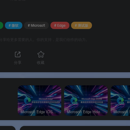
既不会像 Canary 那样频繁折腾，又能比稳定版更早体验新功
Play 商店一键加入 Beta 计划，安装和管理测试版应用极其方便。
# 微软
# Microsoft
# Edge
# 测试版
Play 稳定版是独立的应用，可以同时安装在同一台 Android 设备上
分享给更多需要的人。你的支持，是我们创作的动力。
 策略和 Intune 管理环境是否如预期般运作。
分享
收藏
Microsoft Edge IOS官方版
Microsoft Edge HoloLens 2测试版
入，安全更新和功能迭代有保障。
anary 更稳定，比稳定版更新鲜，是预览频道中的“黄金选择”。