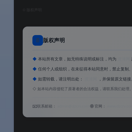
壁纸库，搭配蓝、绿、橙、粉、紫等配色方案
©
版权声明
🔗
跨设备无缝同步
：登录微软账号后，收藏夹、密
macOS 间自动同步。
🛡️
企业级安全与策略管理
：支持 Download
📄
版权声明
ManagedTopSites 策略（控制新标签
◆
本站所有文章，如无特殊说明或标注，均为
渡漳网
⚡
性能优化与资源管理
：持续修复各类 bu
定版更丝滑。
◆
任何个人或组织，在未征得本站同意时，禁止复制
◆
如需转载，请注明出处：
渡漳网
，并保留原文链接
◇
如本站内容侵犯了原著者的合法权益，请联系我们处理
软件特色
📧
🌐
联系邮箱：
admin@dzcrv.com
官网：
www.dzcrv.co
✨ 软件特色
🔄
最稳定的预览体验
：Beta 频道提供最稳定的