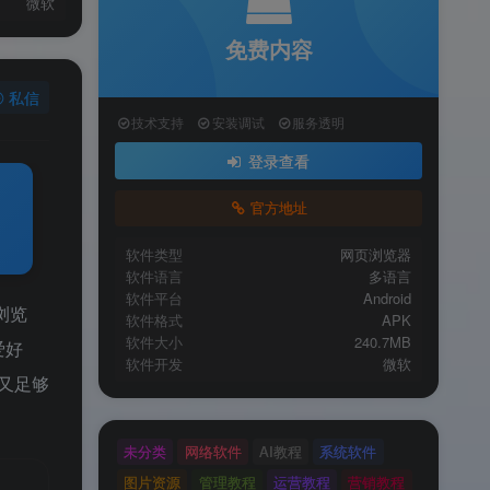
微软
免费内容
私信
技术支持
安装调试
服务透明
登录查看
官方地址
软件类型
网页浏览器
软件语言
多语言
软件平台
Android
验浏览
软件格式
APK
软件大小
240.7MB
爱好
软件开发
微软
，又足够
未分类
网络软件
AI教程
系统软件
图片资源
管理教程
运营教程
营销教程