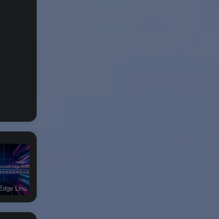
能。
，互不
Microsoft Edge Linux测试版
Microsoft Edge MacOS官方版
Microsoft Edge MacOS测试版