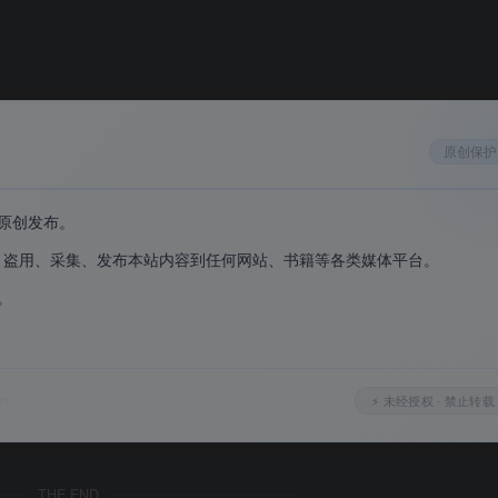
，实时预览效果
。
码、历史记录、打开的标签页在 Android、iOS、Windows
BlockedForFileTypes 策略（指定禁止下载的文件类型）、
原创保护
页顶部网站快捷方式）、画中画覆盖策略等。
原创发布。
g 和性能问题，提升浏览器响应速度和稳定性。用户反馈界面动画
、盗用、采集、发布本站内容到任何网站、书籍等各类媒体平台。
。
。
m
⚡ 未经授权 · 禁止转载
 Microsoft Edge 预览版本，每个版本都经过充分测试。
THE END