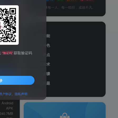
予力全球每一人、每一组织，成就不凡。
软件功能
软件特色
送
获取验证码
“验证码”
软件亮点
系统要求
操作步骤
录
常见问题
服务透明
页浏览器
用户协议
、
隐私声明
多语言
Android
APK
240.7MB