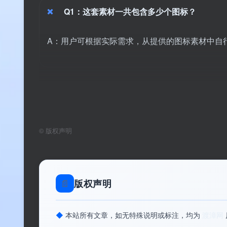
Q1：这套素材一共包含多少个图标？
A：用户可根据实际需求，从提供的图标素材中自
Q2：不同等级的图标主要区别在哪里？
A：主要体现在
色彩方案、装饰元素丰富程度、动
©
版权声明
加、装饰元素增多
，等级越高视觉层次越丰富、
📄
版权声明
Q3：这套素材适合用在哪些地方？
A：适用于会员体系、用户成长系统、游戏等级、
◆
本站所有文章，如无特殊说明或标注，均为
渡漳网