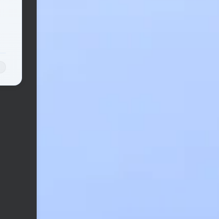
用户成
。适配