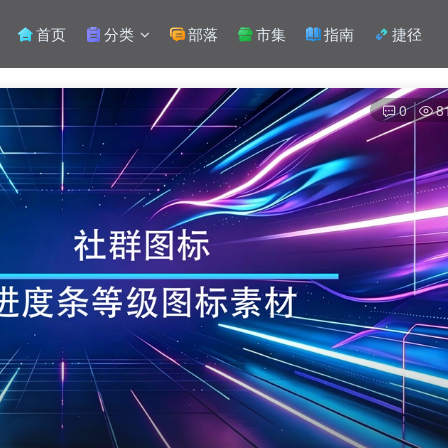
首页
分类
部落
市集
指南
捷径
0
8
扫码登录
使用
其它方式登录
或
注册