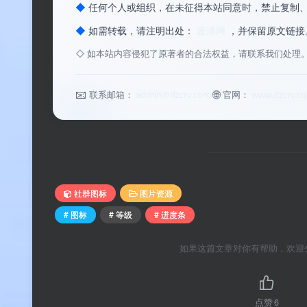
◆
任何个人或组织，在未征得本站同意时，禁止复制
◆
如需转载，请注明出处：
渡漳网
，并保留原文链接
从阶梯式递进到环形进度，从游戏化经验条到里程碑
◇
如本站内容侵犯了原著者的合法权益，请联系我们处理
长轨迹。它不仅告诉用户“你在哪里”，更激励用户“
多种数字产品场景，开箱即用。
📧
🌐
联系邮箱：
admin@dzcrv.com
官网：
www.dzcrv.c
社群图标
图片资源
# 图标
# 等级
# 进度条
如果这篇文章对你有帮助，欢迎
点赞
6