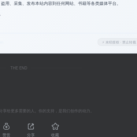
、盗用、采集、发布本站内容到任何网站、书籍等各类媒体平台。
。
式节点，进度条等级图标以
多元风格与直观视觉
串联起完整的
。
下一步该往哪里走”——让每一次进度推进都成为继续前行的动力
om
⚡ 未经授权 · 禁止转载
THE END
分享给更多需要的人。你的支持，是我们创作的动力。
赞赏
分享
收藏