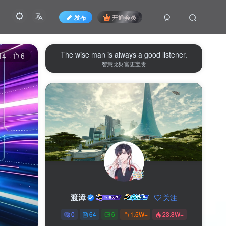
发布
开通会员
The wise man is always a good listener.
14
6
智慧比财富更宝贵
渡漳
关注
0
64
6
1.5W+
23.8W+