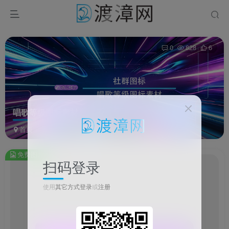
0
828
6
唱歌等级图标素材
首页
资源
图片资源
正文
免费图片
扫码登录
唱
此
使用
其它方式登录
或
注册
内
容
为
免
费
1/3