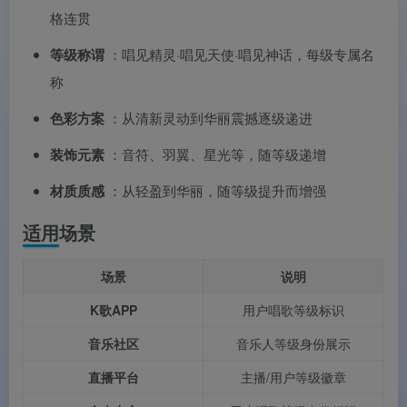
格连贯
等级称谓
：唱见精灵·唱见天使·唱见神话，每级专属名
称
色彩方案
：从清新灵动到华丽震撼逐级递进
装饰元素
：音符、羽翼、星光等，随等级递增
材质质感
：从轻盈到华丽，随等级提升而增强
适用场景
场景
说明
K歌APP
用户唱歌等级标识
音乐社区
音乐人等级身份展示
直播平台
主播/用户等级徽章