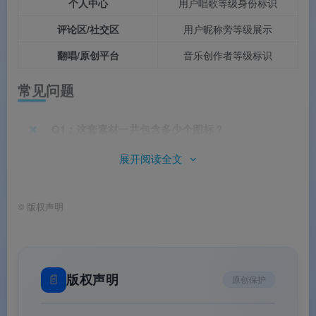
个人中心
用户唱歌等级身份标识
评论区/社交区
用户昵称旁等级展示
翻唱/原创平台
音乐创作者等级标识
常见问题
Q1：这套素材一共包含多少个图标？
展开阅读全文
A：共包含3枚独立唱歌等级图标，分别对应唱见精灵、
唱见天使、唱见神话。
©
版权声明
Q2：不同等级的图标主要区别在哪里？
📄
版权声明
原创保护
A：唱见精灵为入门级，象征初展歌喉的音乐精灵；唱