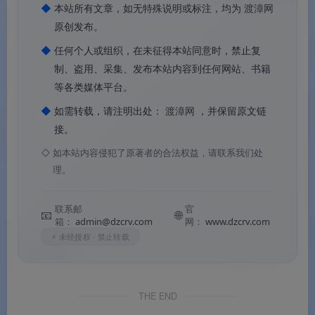
见天使为进阶级，象征歌声优雅动人的歌坛天使；唱见
◆
本站所有文章，如无特殊说明或标注，均为
渡漳网
神话为顶级，象征已臻化境的歌坛神话。
原创发布。
◆
任何个人或组织，在未征得本站同意时，禁止复
制、盗用、采集、发布本站内容到任何网站、书籍
等各类媒体平台。
Q3：这套素材适合用在哪些地方？
◆
如需转载，请注明出处：
渡漳网
，并保留原文链
接。
A：适用于K歌APP用户等级、音乐社区身份标识、直播
平台等级徽章、个人中心等级展示、评论区用户标识等
◇
如本站内容侵犯了原著者的合法权益，请联系我们处
理。
多种场景。
联系邮
官
📧
🌐
箱：
admin@dzcrv.com
网：
www.dzcrv.com
从唱见精灵到唱见神话，3枚音乐等级图标以三阶递进串联起
⚡ 未经授权 · 禁止转载
完整的音乐成长之路。以音符为形、以歌声为阶，适配多种
数字产品场景，开箱即用。
THE END