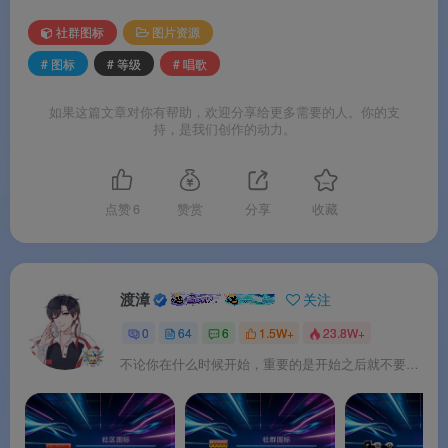
社群图标
图片资源
# 图标
# 等级
# 唱歌
如果这篇文章对你有帮助，欢迎分享给更多需要的人。你的支
持，是我们创作的动力。
点赞
6
赞赏
分享
收藏
渡漳
关注
0
64
6
1.5W+
23.8W+
不论你在什么时候开始，重要的是开始之后就不要停止。