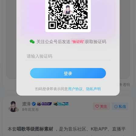
图
片
请
请登录后查看
登
剩余2张图片
录
后
查
看
关注公众号后发送
获取验证码
“验证码”
请输入验证码
登录
技术支持
安装调试
服务透明
扫码登录即表示同意
用户协议
、
隐私声明
渡漳
关注
私信
8年前发布
本套
唱歌等级图标素材
，是为音乐社区、K歌APP、直播平