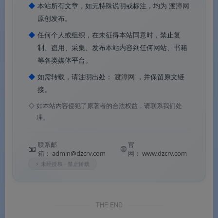
◆
本站所有文章，如无特殊说明或标注，均为
渡漳网
原创发布。
Q3：这套素材适合用在哪些地方？
◆
任何个人或组织，在未征得本站同意时，禁止复
制、盗用、采集、发布本站内容到任何网站、书籍
等各类媒体平台。
A：适用于修仙游戏角色境界、修真APP修行等级、个
人中心境界展示、评论区用户标识等多种场景。
◆
如需转载，请注明出处：
渡漳网
，并保留原文链
接。
◇
如本站内容侵犯了原著者的合法权益，请联系我们处
从天神的初入神坛到洪荒古神的万古至尊，12枚动态等级图
理。
标以
独立配色、独特边框、居中文字
串联起完整的修士晋升
联系邮
官
之路。每级各具特色、开箱即用，适配多种数字产品场景。
📧
🌐
箱：
admin@dzcrv.com
网：
www.dzcrv.com
⚡ 未经授权 · 禁止转载
THE END