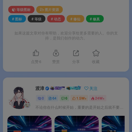
等级图标
图片资源
# 图标
# 等级
# 动态
# 修仙
# 修真
如果这篇文章对你有帮助，欢迎分享给更多需要的人。你的支
持，是我们创作的动力。
点赞
6
赞赏
分享
收藏
渡漳
关注
0
64
6
1.5W+
24W+
不论你在什么时候开始，重要的是开始之后就不要停止。