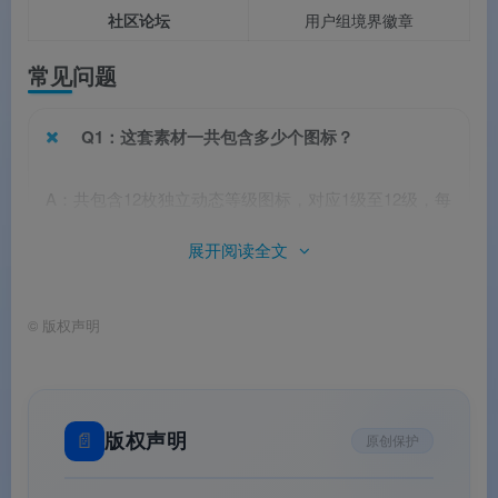
社区论坛
用户组境界徽章
常见问题
Q1：这套素材一共包含多少个图标？
A：共包含12枚独立动态等级图标，对应1级至12级，每
级一个。
展开阅读全文
©
版权声明
Q2：不同等级的图标主要区别在哪里？
A：每级图标在
配色方案
和
边框造型
上均不相同，等
级文字居中展示，每级均为独立设计，视觉风格各具特
📄
版权声明
原创保护
色。