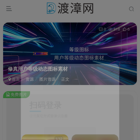
0
818
6
修真用户等级动态图标素材
首页
资源
图片资源
正文
免费图片
扫码登录
修
此
使用
其它方式登录
或
注册
内
容
为
免
费
1/12