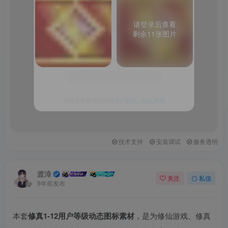
图
片
请
请登录后查看
登
剩余11张图片
录
后
查
看
关注公众号后发送
获取验证码
“验证码”
请输入验证码
登录
技术支持
安装调试
服务透明
扫码登录即表示同意
用户协议
、
隐私声明
渡漳
关注
私信
9年前发布
本套
修真1-12用户等级动态图标素材
，是为修仙游戏、修真