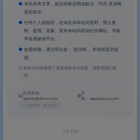
◆
本站所有文章，如无特殊说明或标注，均为
渡漳网
品牌认证
高品质、独家认证的视觉符号
原创发布。
常见问题
◆
任何个人或组织，在未征得本站同意时，禁止复
制、盗用、采集、发布本站内容到任何网站、书籍
Q1：这套素材一共包含多少个图标？
等各类媒体平台。
◆
如需转载，请注明出处：
渡漳网
，并保留原文链
A：涵盖VIP会员皇冠、管理员皇冠、等级勋章皇冠等多
接。
种类型，共计数百枚独立图标。
◇
如本站内容侵犯了原著者的合法权益，请联系我们处
理。
联系邮箱：
官
Q2：不同等级的图标主要区别在哪里？
📧
🌐
admin@dzcrv.com
网：
www.dzcrv.com
⚡ 未经授权 · 禁止转载
A：可通过
皇冠造型复杂度
（从简约到繁复）、
皇冠
颜色
（从银色到金色）、
装饰元素丰富程度
（钻石、
翅膀、奖杯等逐级增加）进行等级区分
。
THE END