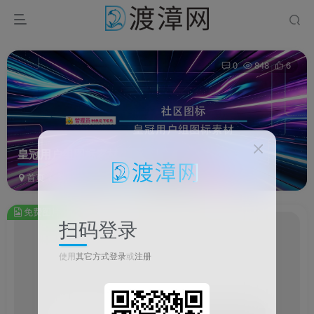
0
848
6
皇冠用户组图标素材
首页
资源
图片资源
正文
免费图片
扫码登录
皇
此
使用
其它方式登录
或
注册
内
容
为
免
费
1/25