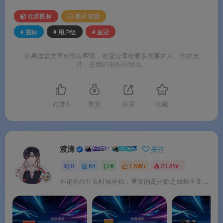
社群图标
图片资源
# 图标
# 用户组
# 皇冠
Q3：这套素材适合用在哪些地方？
如果这篇文章对你有帮助，欢迎分享给更多需要的人。你的支
A：适用于网站建设、会员等级体系、用户成长系统、
持，是我们创作的动力。
社区论坛用户组、游戏成就系统、品牌认证标识、个人
中心等级展示、评论区用户标识等多种场景。
点赞
6
赞赏
分享
收藏
从VIP会员皇冠到管理员皇冠，从等级勋章到用户组徽章，
渡漳
关注
皇冠用户组图标以
多元化风格与丰富格式
为用户组体系与会
员等级系统提供一站式图标解决方案。以皇冠为形、以等级
0
64
6
1.5W+
23.8W+
为阶，适配多种数字产品场景，开箱即用。
不论你在什么时候开始，重要的是开始之后就不要停止。