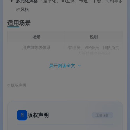
多元化风格
：扁平化、3D立体、卡通、手绘、简约等多
种风格
适用场景
场景
说明
用户组等级体系
管理员、VIP会员、团队负责
人等特殊身份标识
会员等级系统
VIP1-VIP10完整等级皇冠标
展开阅读全文
识
社群/论坛管理
版主、超级版主、管理员等级
©
版权声明
皇冠徽章
个人中心
用户等级身份展示
评论区/社交区
用户昵称旁等级展示
📄
版权声明
原创保护
游戏成就系统
任务通关或升级时获得的皇冠
勋章奖励