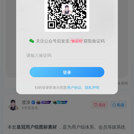
图
片
请
请登录后查看
登
剩余24张图片
录
后
查
看
关注公众号后发送
获取验证码
“验证码”
请输入验证码
登录
技术支持
安装调试
服务透明
扫码登录即表示同意
用户协议
、
隐私声明
渡漳
关注
私信
6年前发布
本套
皇冠用户组图标素材
，是为用户组体系、会员等级系统