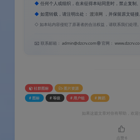
◆
任何个人或组织，在未征得本站同意时，禁止复制
Q3：这套素材适合用在哪些地方？
◆
如需转载，请注明出处：
渡漳网
，并保留原文链接
◇
如本站内容侵犯了原著者的合法权益，请联系我们处理
A：舞蹈用户组等级图标非常适合
舞蹈培训机构、
活力、专业与艺术气质
的视觉信号，能够快速建
📧
🌐
联系邮箱：
admin@dzcrv.com
官网：
www.dzcrv.c
从舞蹈基础图标到专业舞者徽章，从用户组等级标识
式
为舞蹈培训机构、舞蹈社区与艺术教育平台提供
景，开箱即用。
社群图标
图片资源
# 图标
# 等级
# 用户组
# 舞蹈
如果这篇文章对你有帮助，欢迎
点赞
6