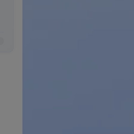
雅、
格
产品场