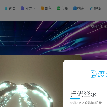
首页
分类
部落
市集
指南
捷径
0
8
扫码登录
使用
其它方式登录
或
注册