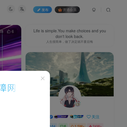
发布
开通会员
Life is simple.You make choices and you
38
6
don't look back.
人生很简单，做了决定就不要后悔
渡漳
关注
0
64
6
1.5W+
24W+