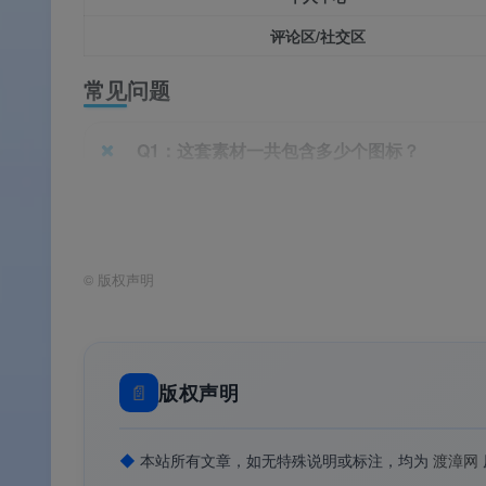
评论区/社交区
常见问题
Q1：这套素材一共包含多少个图标？
A：涵盖舞蹈基础图标、舞蹈等级徽章、舞蹈VIP
©
版权声明
Q2：不同等级的图标主要区别在哪里？
A：主要体现在
舞蹈元素复杂度
（从单人到多人
📄
版权声明
灯光逐级增加）、
色彩深浅
（从浅色到金色/深色
◆
本站所有文章，如无特殊说明或标注，均为
渡漳网