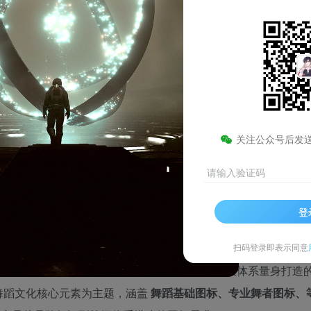
舞蹈用户组等级图标素材
3/10
此内容为免费图片，请登录后查看
0
请登录后查看
剩余7张图片
积分
关注公众号后发
登录查看
技术支持
安装调试
请输入验证码
登
关注
扫码登录即表示同意
术培训机构、舞蹈论坛、舞蹈考级平台及用户等级体系量身打造
舞蹈文化核心元素为主题，涵盖
舞蹈基础图标、专业舞者图标、