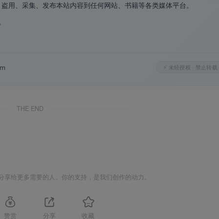
、盗用、采集、发布本站内容到任何网站、书籍等各类媒体平台。
。
。
舞蹈社区、艺术教育平台、考级系统
等项目。舞蹈主题传递
优
立产品的艺术品牌调性。
om
⚡ 未经授权 · 禁止转载
到舞蹈考级勋章，舞蹈用户组等级图标素材以
多元化风格与丰富
THE END
一站式图标解决方案。以舞蹈为形、以艺术为名，适配多种数字
分享给更多需要的人。你的支持，是我们创作的动力。
赞赏
分享
收藏