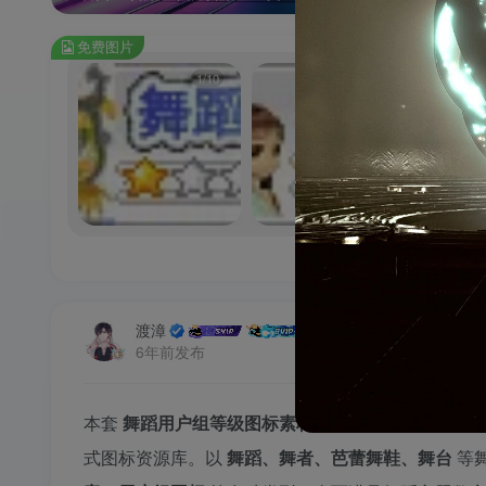
免费图片
1/10
2/10
渡漳
6年前发布
本套
舞蹈用户组等级图标素材
，是为舞蹈社区、艺
式图标资源库。以
舞蹈、舞者、芭蕾舞鞋、舞台
等