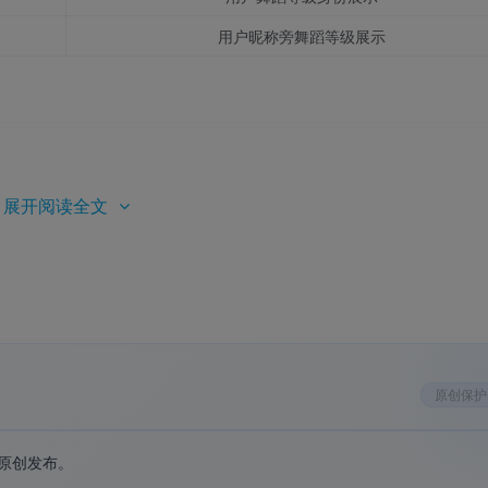
用户昵称旁舞蹈等级展示
展开阅读全文
会员图标、舞蹈勋章等多种类型。
、从简单舞姿到华丽表演）、
装饰元素丰富程度
（星芒、皇冠、
原创保护
逐级递进）等方面。
原创发布。