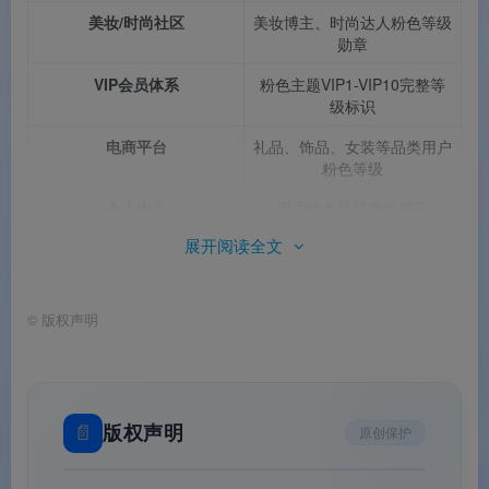
美妆/时尚社区
美妆博主、时尚达人粉色等级
勋章
VIP会员体系
粉色主题VIP1-VIP10完整等
级标识
电商平台
礼品、饰品、女装等品类用户
粉色等级
个人中心
用户粉色等级身份展示
展开阅读全文
评论区/社交区
用户昵称旁粉色等级展示
游戏成就系统
粉色主题成就勋章与等级奖励
©
版权声明
品牌活动
女性主题营销活动粉色等级标
识
常见问题
📄
版权声明
原创保护
Q1：这套素材一共包含多少个图标？