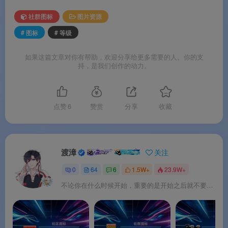
柔、甜美、精致
的视觉信号，能够快速建立品牌的亲和
社群图标
图片资源
力与温度感。
# 图标
# 等级
如果这篇文章对你有帮助，欢迎分享给更多需要的人。你的支
从粉色皇冠到VIP勋章，从数字等级到星星徽章，粉色等级
持，是我们创作的动力。
图标素材以
多元化风格与丰富格式
为女性社群、美妆社区与
会员等级体系提供一站式图标解决方案。以粉色为名、以等
点赞
6
赞赏
分享
收藏
级为阶，适配多种数字产品场景，开箱即用。
渡漳
关注
0
64
6
1.5W+
23.9W+
不论你在什么时候开始，重要的是开始之后就不要停止。