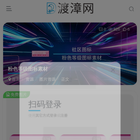
0
826
6
粉色等级图标素材
首页
资源
图片资源
正文
免费图片
扫码登录
粉
此
使用
其它方式登录
或
注册
内
容
为
免
费
1/16
2/16