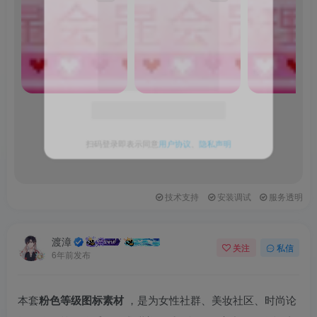
图
片
请
登
录
后
查
看
扫码登录即表示同意
用户协议
、
隐私声明
技术支持
安装调试
服务透明
渡漳
关注
私信
6年前发布
本套
粉色等级图标素材
，是为女性社群、美妆社区、时尚论