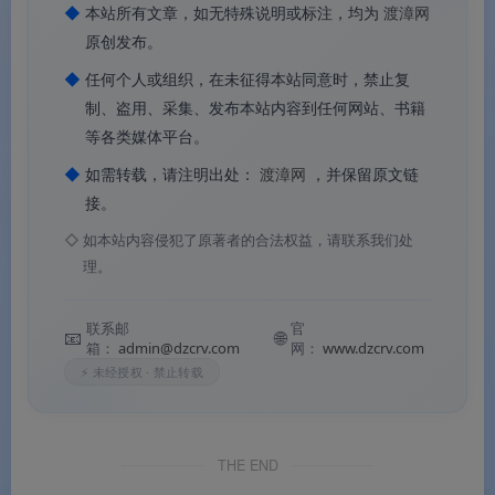
◆
本站所有文章，如无特殊说明或标注，均为
渡漳网
A：涵盖粉色基础图标、等级徽章等多种类型。
原创发布。
◆
任何个人或组织，在未征得本站同意时，禁止复
制、盗用、采集、发布本站内容到任何网站、书籍
等各类媒体平台。
Q2：不同等级的图标主要区别在哪里？
◆
如需转载，请注明出处：
渡漳网
，并保留原文链
接。
A：可通过
粉色深浅
（从浅粉到玫粉逐级递进）、
装饰
元素复杂度
（皇冠、星星、勋章逐级增加）、
造型精致
◇
如本站内容侵犯了原著者的合法权益，请联系我们处
理。
度
（从简约到华丽）进行等级区分。
联系邮
官
📧
🌐
箱：
admin@dzcrv.com
网：
www.dzcrv.com
⚡ 未经授权 · 禁止转载
Q3：这套素材适合用在哪些地方？
A：粉色等级图标非常适合
女性社群、美妆社区、时尚
THE END
论坛、少女风APP、女性向游戏
等项目。粉色传递
温