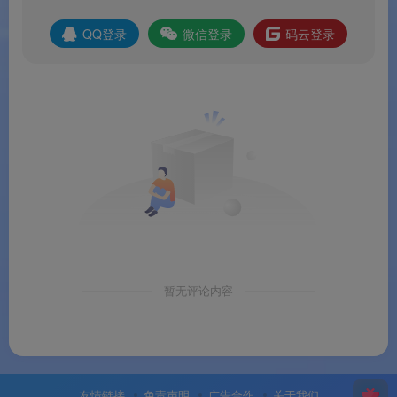
广告链接被移除并调用方法被取消;
QQ登录
微信登录
码云登录
常见问题
Q1：高级解锁版和官方免费版有什么区别？
A：核心文件管理功能一致，但高级解锁版由 XDA 开发
者 Balatan 深度修改，
已解锁全部 Pro 付费功能
，移
除了所有广告组件、分析追踪器和 Facebook SDK，优
化了资源加载速度，无需登录即可使用全部功能
。
暂无评论内容
Q2：高级解锁版支持哪些网络协议？
友情链接
免责声明
广告合作
关于我们