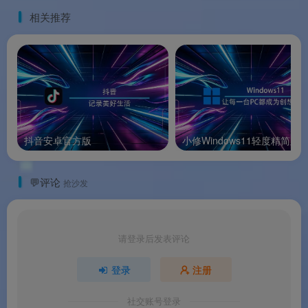
可靠性和技术支持的商业用户，建议通过
相关推荐
Google Play 购买正版授权。
版本特点
版本特点
抖音安卓官方版
小修Windows11轻度精简版
解锁了专业/付费功能;
💬评论
抢沙发
禁用/移除不需要的权限 + 接收者 + 提供者 + 服务;
优化并进行拉链对齐图形，清理资源以实现快速加
载;
请登录后发表评论
AndroidManifest 中的广告权限/服务/服务提供商被
登录
注册
移除;
社交账号登录