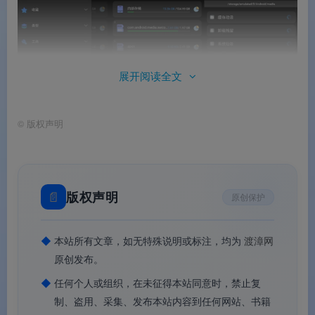
展开阅读全文
Super文件管理器安卓高级版
©
版权声明
⚠️ 特别说明
：本页面介绍的是
由 XDA 开发者
Balatan 修改的高级解锁版
，并非 Google
Play 官方版本。此版本不仅移除了所有广告
📄
版权声明
原创保护
和多余权限，更优化了资源加载速度，解锁
了全部 Pro 专业功能。建议从可信技术社区
◆
本站所有文章，如无特殊说明或标注，均为
渡漳网
获取最新封装版，以确保文件安全性与功能
原创发布。
完整性。
◆
任何个人或组织，在未征得本站同意时，禁止复
制、盗用、采集、发布本站内容到任何网站、书籍