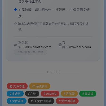
软件功能
等各类媒体平台。
◆
如需转载，请注明出处：
渡漳网
，并保留原文链
软件功能
接。
◇
如本站内容侵犯了原著者的合法权益，请联系我们处
软件特色
理。
软件特色
联系邮
官
📧
🌐
箱：
admin@dzcrv.com
网：
www.dzcrv.com
⚡ 未经授权 · 禁止转载
软件亮点
软件亮点
THE END
更新日志
文件管理
系统软件
# 多语言
# APK
# Android
# 浏览器
# 高级版
更新日志
# 文件管理
# ES文件浏览器
# 文件浏览器