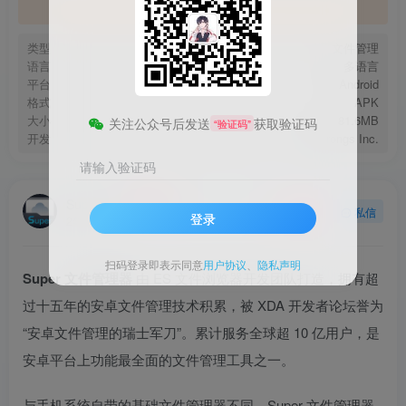
官方地址
类型
文件管理
语言
多语言
平台
Android
格式
APK
大小
81.6MB
关注公众号后发送
获取验证码
“验证码”
开发
EStrongs Inc.
请输入验证码
Super File
关注
私信
登录
2年前发布
扫码登录即表示同意
用户协议
、
隐私声明
Super 文件管理器
由 ES 文件浏览器开发团队打造，拥有超
过十五年的安卓文件管理技术积累，被 XDA 开发者论坛誉为
“安卓文件管理的瑞士军刀”。累计服务全球超 10 亿用户，是
安卓平台上功能最全面的文件管理工具之一。
与手机系统自带的基础文件管理器不同，Super 文件管理器