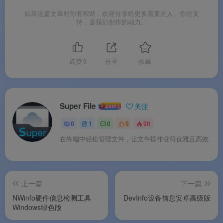
系统要求
如果这篇文章对你有帮助，欢迎分享给更多需要的人。你的支
持，是我们创作的动力。
系统要求
点赞
9
分享
收藏
📌
说明
：Super 文件管理器高级版对系统资
源要求极低，主流安卓中低配置手机也能流
畅运行。v1.5.5 版本最低要求 Android 6.0。
Super File
关注
0
1
0
9
90
版本区别
在终端中轻松管理文件，让文件操作变得优雅且高效.
版本区别
上一篇
下一篇
NWinfo硬件信息检测工具
DevInfo设备信息安卓高级版
总结
：高级解锁版适合追求
无广告、全功能
Windows绿色版
解锁、NAS 深度管控
的用户；对于需要官方