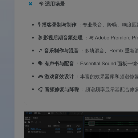
🎯
适用场景
🎙️
播客录制与制作
：专业录音、降噪、响度匹
🎬
影视后期音频处理
：与 Adobe Premi
🎵
音乐制作与混音
：多轨混音、Remix 
🗣️
有声书与配音
：Essential Sound
🎮
游戏音效设计
：丰富的效果器库和频谱修
🎧
音频修复与降噪
：频谱频率显示器配合修