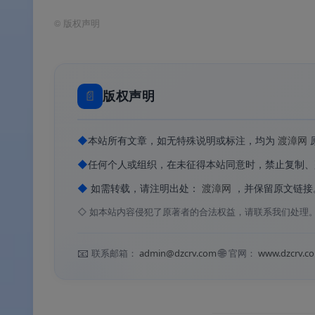
©
版权声明
📊
核心价值
✅
行业标准音频工具
：全球数以百万计的音
📄
版权声明
✅
Windows ARM 原生支持（v26.0 核心新
应速度与能效表现
◆
本站所有文章，如无特殊说明或标注，均为
渡漳网
◆
任何个人或组织，在未征得本站同意时，禁止复制、
✅
Adobe Sensei AI 智能处理
：AI 降噪、自
◆
如需转载，请注明出处：
渡漳网
，并保留原文链接
✅
波形 + 多轨 + 频谱三视图
：提供波形编辑
◇
如本站内容侵犯了原著者的合法权益，请联系我们处理
✅
无缝 Adobe 生态集成
：与 Premiere Pro
📧
🌐
联系邮箱：
admin@dzcrv.com
官网：
www.dzcrv.c
✅
特别版精简优化
：移除强制捆绑组件，支
软件功能