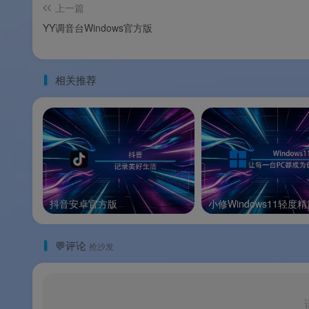
软件特色
上一篇
YY调音台Windows官方版
✨ 软件特色
相关推荐
🟢
Windows ARM 原生支持
：v26.0 首次
度和更高的能效
💚
AI 驱动的智能音频修复
：Adobe Sen
🔧
Essential Sound 面板
：非专业用户也能
📦
Remix AI 智能混音
：AI 自动分析并重新
抖音安卓官方版
小修Windows11轻度
🔄
无缝 Adobe 生态集成
：与 Premiere Pro
💬评论
抢沙发
🎨
特别版精简优化
：集成激活方案，支持自