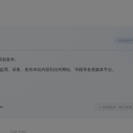
频专业人士的首选
原创保护
增）
：首次在 ARM64 架构的 Windows 系统上原生运行，显著提
原创发布。
盗用、采集、发布本站内容到任何网站、书籍等各类媒体平台。
动闪避、Remix 重新混音等智能功能
。
、多轨混音、频谱频率显示器三种核心工作视图
。
 通过 Dynamic Link 无缝链接
om
持自定义安装，便于快速部署
⚡ 未经授权 · 禁止转载
THE END