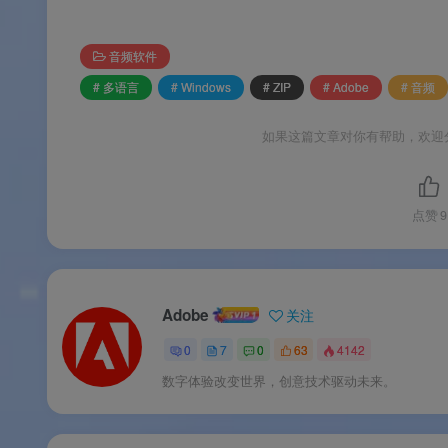
⚙️ 软件功能
音频软件
# 多语言
# Windows
# ZIP
# Adobe
# 音频
🎛️
波形编辑器与多轨混音器
：提供波形编辑
如果这篇文章对你有帮助，欢迎
剪辑、层叠和混音，支持无限音轨和总线架构
🧠
Essential Sound 面板
：将音频标签化为“对
点赞
9
自动匹配（Auto-Match）按钮可应用非
🛠️
智能修复工具集
：包括自适应降噪、减少
允许以频谱形式可视化音频，使用画笔工具直
Adobe
关注
🎵
Remix 与音高时间伸缩
：
Remix（重新
0
7
0
63
4142
版本以适应任意时长。音高与时间伸缩工具支
数字体验改变世界，创意技术驱动未来。