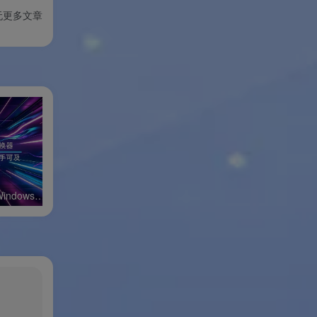
无更多文章
万兴全能格式转换器Windows绿色版
FatbeansCreater Windows绿色版
小修Windows11