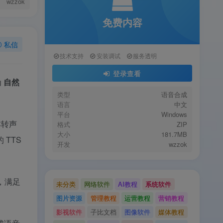
wzzok
免费内容
私信
技术支持
安装调试
服务透明
登录查看
为
自然
类型
语音合成
语言
中文
平台
Windows
本转声
格式
ZIP
大小
181.7MB
的 TTS
开发
wzzok
，满足
未分类
网络软件
AI教程
系统软件
图片资源
管理教程
运营教程
营销教程
影视软件
子比文档
图像软件
媒体教程