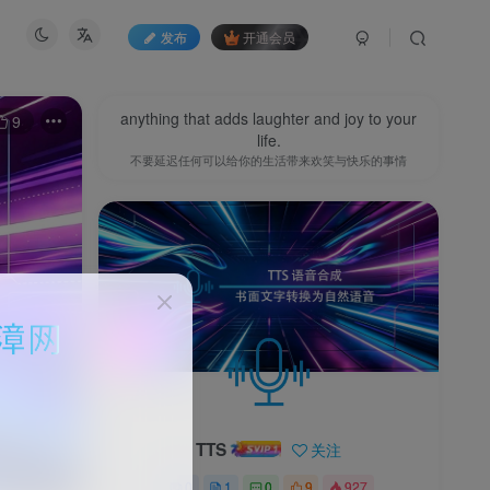
发布
开通会员
anything that adds laughter and joy to your
9
life.
不要延迟任何可以给你的生活带来欢笑与快乐的事情
TTS
关注
0
1
0
9
927