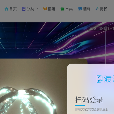
首页
分类
部落
市集
指南
捷径
0
927
扫码登录
使用
其它方式登录
或
注册