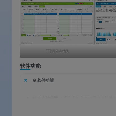
TTS语音合成器
软件功能
⚙️ 软件功能
🔊
文本转语音
：将输入的文本内容快速转换
🎤
多音色选择
：基于微软 Edge 同款 T