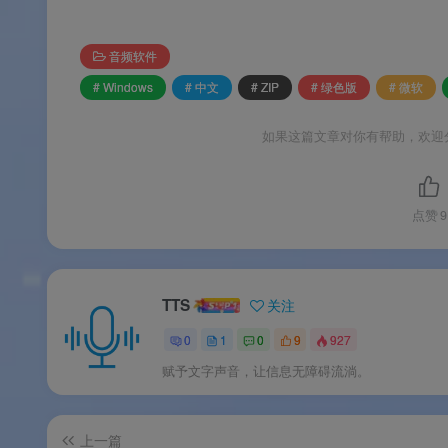
💚
绿色免安装，即开即用
：解压即用，不写注
音频软件
🔧
多版本可选
：精简版与标准版自由选择，
# Windows
# 中文
# ZIP
# 绿色版
# 微软
🔒
高分 DPI 适配
：高分屏显示清晰，最高支持 1
如果这篇文章对你有帮助，欢迎
🌍
多语言多音色
：覆盖多种语言和音色，适
💰
永久免费
：完全免费，无任何功能限制
点赞
9
软件亮点
TTS
关注
🌟 软件亮点
0
1
0
9
927
赋予文字声音，让信息无障碍流淌。
🏆
Edge 同款引擎，品质保障
：微软 Edge
🚀
“临时要用，自己编了一个”
：开发者真实
上一篇