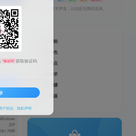
赋予文字声音，让信息无障碍流淌。
软件功能
软件特色
送
获取验证码
“验证码”
软件亮点
系统要求
操作步骤
录
常见问题
服务透明
语音合成
用户协议
、
隐私声明
中文
Windows
ZIP
181.7MB