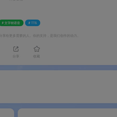
册表，U盘可携带
按需下载
# 文字转语音
# TTS
50% 缩放
分享给更多需要的人。你的支持，是我们创作的动力。
配全球用户
分享
收藏
 浏览器同款 TTS，音质媲美商用服务
需求驱动的实用工具