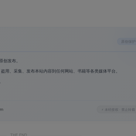
内的多种语言语音合成。
单合成功能）和
标准版
（约125MB，更多处理功能）两个版本
。
支持 150% 显示，在高分屏上清晰锐利
。
见音频格式，方便后续编辑和使用。
原创保护
调，适配不同场景的听觉需求。
原创发布。
内容，简化操作流程。
、盗用、采集、发布本站内容到任何网站、书籍等各类媒体平台。
。
。
om
⚡ 未经授权 · 禁止转载
ge 浏览器 TTS 引擎，语音自然流畅
THE END