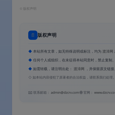
🌐
多语言支持
：支持包括中文、英文、日语在
©
版权声明
📦
多版本适配
：提供
精简版
（约42MB，
🖥️
高分 DPI 适配
：已做高分 DPI 缩放，最高
📄
版权声明
📁
多种输出格式
：支持将合成语音导出为常
🎛️
语速语调调节
：支持调节语音的语速和语
◆
本站所有文章，如无特殊说明或标注，均为
渡漳网
📋
剪贴板支持
：支持从剪贴板直接读取文本
◆
任何个人或组织，在未征得本站同意时，禁止复制
◆
如需转载，请注明出处：
渡漳网
，并保留原文链接
软件特色
◇
如本站内容侵犯了原著者的合法权益，请联系我们处理
📧
🌐
✨ 软件特色
联系邮箱：
admin@dzcrv.com
官网：
www.dzcrv.c
🟢
Edge 同款引擎，音质出众
：复用微软 Ed