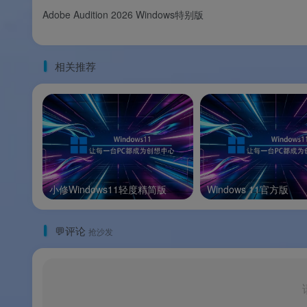
Adobe Audition 2026 Windows特别版
💎
轻量绿色，随用随走
：42MB 起，U盘即
🎯
多场景全覆盖
：短视频、有声书、课件、
相关推荐
💰
永久免费
：无任何功能限制，真正免费
📌
品牌支持
：以上信息由
渡漳软件网
提供整
小修Windows11轻度精简版
Windows 11官方版
系统要求
💬评论
抢沙发
🖥️
系统要求
配置项
操作系统
Windows