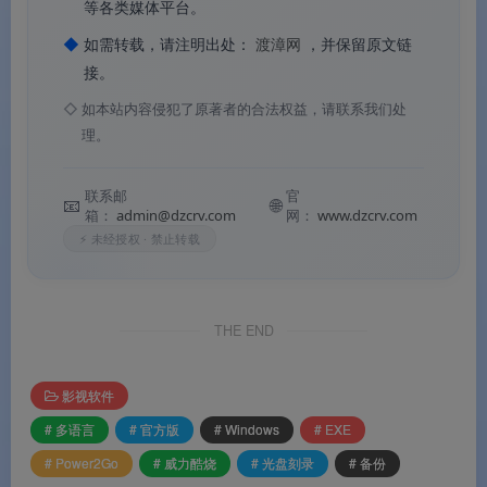
等各类媒体平台。
💿
ISO 镜像全套操作
：装载为虚拟光驱、浏览 ISO
内容、从光盘抓 ISO、模拟刻录，运维常用
◆
如需转载，请注明出处：
渡漳网
，并保留原文链
接。
◇
如本站内容侵犯了原著者的合法权益，请联系我们处
软件特色
理。
✨ 软件特色
联系邮
官
📧
🌐
箱：
admin@dzcrv.com
网：
www.dzcrv.com
⚡ 未经授权 · 禁止转载
🧲
拖拽即烧的桌面小工具
：不用进主界面，文件
往小工具一丢、选光盘类型就开烧，新手零门槛
THE END
🎨
DirectorZone 5000+ 免费菜单
：从官方社区下
模板，节日/旅游/家庭风格任选，自己换背景音乐
影视软件
🔐
256 位军事级加密
：刻到光盘或 U 盘的重要数
# 多语言
# 官方版
# Windows
# EXE
据加密码锁，冷备不怕丢
# Power2Go
# 威力酷烧
# 光盘刻录
# 备份