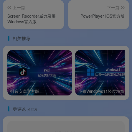
上一篇
下一篇
密，比自己压加密压缩包省心又安全
Screen Recorder威力录屏
PowerPlayer IOS官方版
🖥️
老设备友好
：完美向下兼容 Win7，光驱没淘汰
Windows官方版
完的存量旧机器照样流畅运行
相关推荐
🔗
讯连生态加持
：同门 PowerDirector /
PhotoDirector 用户无缝衔接，迁移学习成本极低
📌
品牌支持
：以上信息由
渡漳软件网
提供整
理。
抖音安卓官方版
小修Windows11轻度精简版
系统要求
💬评论
抢沙发
🖥️
系统要求