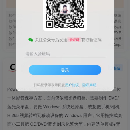
官方地址
软件类型
光盘刻录
软件语言
多语言
软件平台
Windows
软件格式
EXE
软件大小
1.4MB
关注公众号后发送
获取验证码
“验证码”
软件开发
CyberLink Corp.
请输入验证码
讯连科技
关注
私信
登录
9年前发布
扫码登录即表示同意
用户协议
、
隐私声明
Power2Go 威力酷烧是讯连科技打造的”刻录·制作·备份”三位
一体影音保存方案，面向仍依赖光盘归档、需要制作 DVD/
蓝光菜单盘、要做 Windows 系统还原盘，或想把手机/相机
H.265 视频转档到移动设备的 Windows 用户；它用拖拽式桌
面小工具把 CD/DVD/蓝光刻录化繁为简，内建选单模板+背