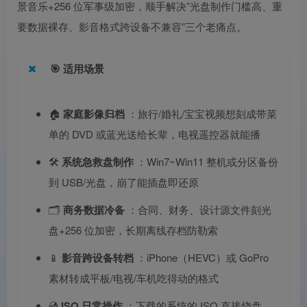
景音乐+256 位军事级加密，顺手解决”光盘制作门槛高、重
要数据裸存、影音格式跨设备不兼容”三个老痛点。
🎯
适用场景
🏠
家庭影像归档
：旅行/婚礼/宝宝视频想刻成带菜
单的 DVD 或蓝光送给长辈，电视遥控器就能播
🛠️
系统急救盘制作
：Win7~Win11 整机或分区备份
到 USB/光盘，崩了能插盘即还原
🗂️
商务数据冷备
：合同、财务、设计源文件刻光
盘+256 位加密，长期离线存档防勒索
📱
影音跨设备转档
：iPhone（HEVC）或 GoPro
素材转成平板/电视/车机吃得动的格式
💿
ISO 日常操作
：下载的系统的 ISO 直接烧盘，