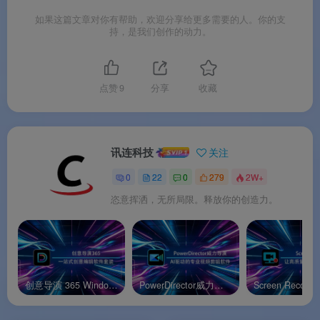
📺
TrueTheater 影音增强
：转档同时降噪、提亮、
如果这篇文章对你有帮助，欢迎分享给更多需要的人。你的支
画质优化，输出比原片还干净
持，是我们创作的动力。
☁️
讯连云 50GB 空间
（Platinum）：在线备份+跨
设备取档，光盘之外多一层
点赞
9
分享
收藏
软件亮点
讯连科技
关注
🌟 软件亮点
0
22
0
279
2W+
恣意挥洒，无所局限。释放你的创造力。
🧰
一套顶三套
：刻录机软件 + 转档器 + 系统备份
工具打包，少装两个软件，告别繁琐切换
💽
蓝光菜单也能玩
：同价位刻录软件里少见能做到
创意导演 365 Windows官方版
PowerDirector威力导演安卓官方版
BD 选单编辑的，在家也能做出影院级光盘
🔐
加密不折腾
：勾个选项就 256 位 AES 军事级加