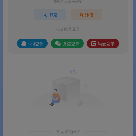
请登录后发表评论
项目
最低配置
推荐配置
登录
注册
操作系统
Windows
Windows 10 /
7（32/64 位）
11（64 位）
社交账号登录
处理器
1 GHz 及以上
Intel i5 或同级以
QQ登录
微信登录
码云登录
上
内存
2 GB
8 GB 及以上
硬盘空间
500 MB 可用
1 GB 以上（含
转档缓存）
光驱
CD-RW / DVD-
DVD±RW + 蓝光
RW
刻录机
其他
需 CyberLink 账
同左，建议联网
号（Essential）
下模板
暂无评论内容
操作步骤