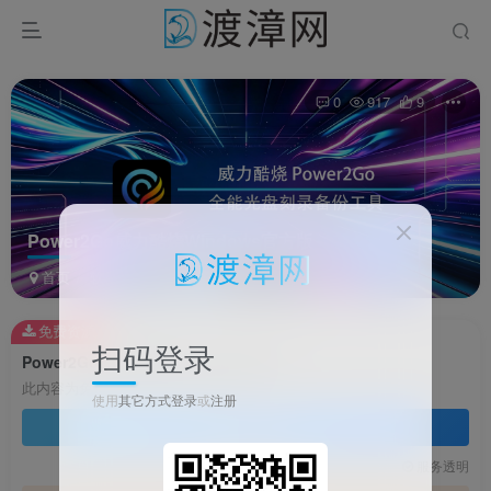
0
917
9
Power2Go威力酷烧Windows官方版
首页
软件
影视软件
正文
免费资源
扫码登录
Power2Go威力酷烧Windows官方版
此内容为免费资源，请登录后查看
使用
其它方式登录
或
注册
登录查看
技术支持
安装调试
服务透明