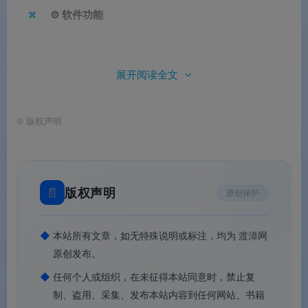
⚙️ 软件功能
📀
全能光盘刻录
：CD / DVD / 蓝光 / AVCHD 通
展开阅读全文
吃，桌面拖拽小工具一步到位，也能烧混合光盘、
多区段光盘
©
版权声明
🎞️
专业视频菜单制作
：DVD & 蓝光选单编辑，免
费模板+背景音乐+章节标题，支持修剪片段与 Full-
HD 预览
📄
版权声明
原创保护
🔄
智能影音转档
：Smart Detect 自动识别 200+ 机
型（Apple/Samsung/Sony 等），输出分辨率自适
◆
本站所有文章，如无特殊说明或标注，均为
渡漳网
应，H.265/HEIC 在 Platinum 版支持
原创发布。
🛡️
系统备份+加密
：一键做 Windows 系统还原 U
◆
任何个人或组织，在未征得本站同意时，禁止复
盘/光盘，数据刻录可选 256 位 AES 军事级加密
制、盗用、采集、发布本站内容到任何网站、书籍