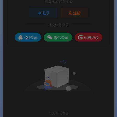
度整合，家庭影音体验全面升级
。
请登录后发表评论
📱
手机就是遥控器
：不用专门开电脑，手机上就
登录
注册
能浏览和播放电脑里的全部媒体文件。
社交账号登录
🌐
本地+云端双模式
：在家用Wi-Fi串流，出门用讯
QQ登录
微信登录
码云登录
连云，怎么方便怎么来
。
👨‍👩‍👧‍👦
家庭共享零门槛
：朋友家人不需要装任
何额外软件，用浏览器就能看你分享的内容
。
🆓
完全免费使用
：PowerPlayer App本身免费下载
使用
。
软件亮点
🌟 软件亮点
暂无评论内容