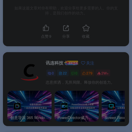
如果这篇文章对你有帮助，欢迎分享给更多需要的人。你的支
持，是我们创作的动力。
PowerPlayer手机版
点赞
9
分享
收藏
讯连科技
关注
软件功能
0
22
0
279
2W+
恣意挥洒，无所局限。释放你的创造力。
⚙️ 软件功能
🏠
家庭Wi-Fi串流播放
：通过家中Wi-Fi网络，直接
播放电脑上共享的影片、照片和音乐
。
创意导演 365 Windows官方版
PowerDirector威力导演安卓官方版
☁️
讯连云远程访问
：把媒体文件上传到讯连云，出