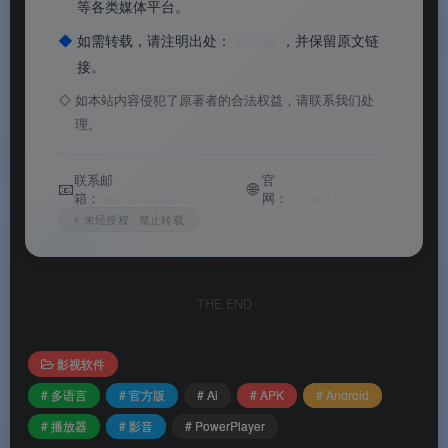
等各类媒体平台。
◆
如需转载，请注明出处：
渡漳网
，并保留原文链
接。
◇
如本站内容侵犯了原著者的合法权益，请联系我们处
理。
联系邮
官
📧
🌐
箱：
admin@dzcrv.com
网：
www.dzcrv.com
⚡ 未经授权 · 禁止转载
THE END
影视软件
# 多语言
# 官方版
# Ai
# APK
# Android
# 播放器
# 影音
# PowerPlayer