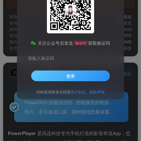
官方地址
软件类型
媒体播放
软件语言
多语言
软件平台
Android
软件格式
APK
软件大小
46.4MB
关注公众号后发送
获取验证码
“验证码”
软件开发
讯连科技
请输入验证码
讯连科技
关注
私信
登录
6年前发布
扫码登录即表示同意
用户协议
、
隐私声明
PowerDVD 的最佳拍档 · 把电脑里的电影、
照片、音乐装进口袋，随时随地想看就看。
PowerPlayer
是讯连科技专为手机打造的影音串流App，也