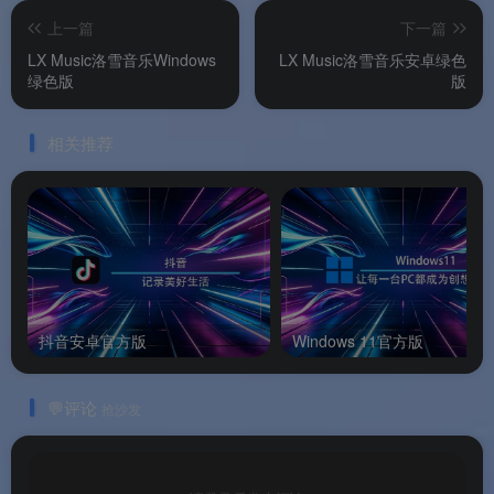
门在外也能随时播放
。
上一篇
下一篇
🔄
无缝切换继续播放
：从手机切换到平板或其他
LX Music洛雪音乐Windows
LX Music洛雪音乐安卓绿色
绿色版
版
设备，影片进度自动接上，不用从头找
。
📤
一键上传与分享
：把手机里的照片或视频上传
相关推荐
到讯连云，生成分享链接发给朋友
。
🔒
分享链接加密保护
：分享链接可以设置密码或访
问限制，隐私安全有保障
。
软件特色
抖音安卓官方版
Windows 11官方版
✨ 软件特色
💬评论
抢沙发
🔄
PowerDVD最佳拍档
：与电脑版PowerDVD深