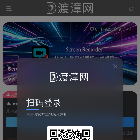
0
925
9
Screen Recorder威力录屏Windows官方版
首页
软件
影视软件
正文
免费资源
扫码登录
Screen Recorder威力录屏Windows官方版
此内容为免费资源，请登录后查看
使用
其它方式登录
或
注册
登录查看
技术支持
安装调试
服务透明