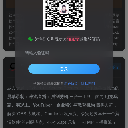
官方地址
软件类型
屏幕录制
软件语言
多语言
软件平台
Windows
软件格式
EXE
软件大小
1.4MB
关注公众号后发送
获取验证码
“验证码”
软件开发
CyberLink Corp.
请输入验证码
讯连科技
关注
私信
登录
9年前发布
扫码登录即表示同意
用户协议
、
隐私声明
威力录屏（CyberLink Screen Recorder）是讯连科技推出的
屏幕录制 + 串流直播 + 后制剪辑
三合一工具，面向
电竞玩
家、实况主、YouTuber、企业培训与教育机构
四类人群，
解决”OBS 太硬核、Camtasia 没推流、录完还要再开一个剪
辑软件”的割裂痛点。4K@60fps 录制 + RTMP 直播推流 +