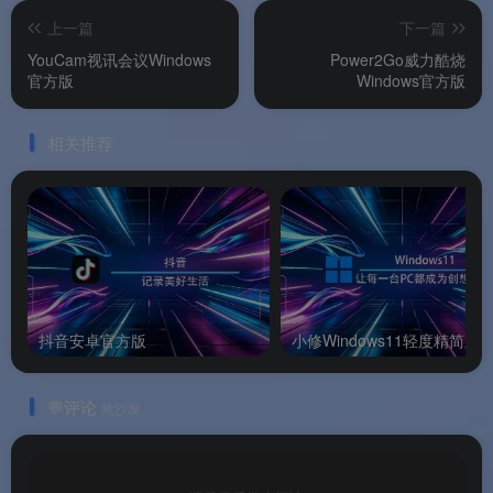
上一篇
下一篇
🌟 软件亮点
YouCam视讯会议Windows
Power2Go威力酷烧
官方版
Windows官方版
✅
OBS 的易用版 + Camtasia 的剪辑力
：OBS 硬
核但没剪辑，Camtasia 能剪但不能推流，这款三
相关推荐
件事一起干。
✅
4K@60fps + 硬件编码
：NVENC / QSV / AMF
全走，CPU 占用比纯软压低一截。
✅
绿幕 PIP 不用插件
：实况主想做”人像+游戏”同
框，开箱就有，不用装 OBS 的 chroma key 插件
抖音安卓官方版
小修Windows11轻度精简版
链。
✅
讯连原厂稳定性
：跟 PowerDirector、威力酷烧
💬评论
抢沙发
同门，驱动层兼容性比小厂录屏稳，Win10/11 都能
跑。