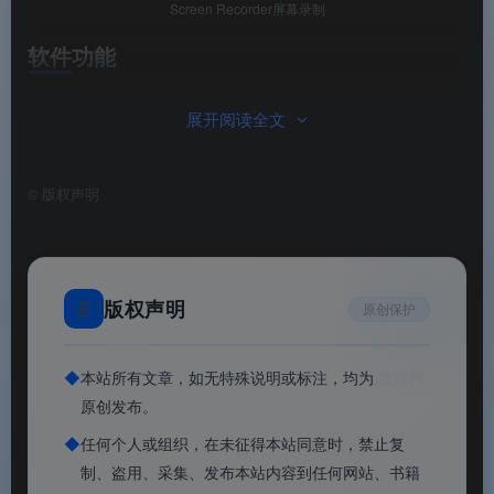
Screen Recorder屏幕录制
软件功能
⚙️ 软件功能
展开阅读全文
📹
多源捕获
：全屏 / 窗口 / 自定义区域，屏幕 + 摄
©
版权声明
像头 + 游戏 + 系统声 + 麦克风多轨同录，支持
4K@60fps。
🎬
RTMP 串流直播
：内建直播推流模块，直连
📄
版权声明
原创保护
Twitch、YouTube、Facebook Gaming，不用另开
OBS。
◆
本站所有文章，如无特殊说明或标注，均为
渡漳网
原创发布。
🎞️
威力导演剪辑引擎
：录完不用导出去，直接剪
——切镜、转场、字幕、滤镜、音效一条龙，成片
◆
任何个人或组织，在未征得本站同意时，禁止复
制、盗用、采集、发布本站内容到任何网站、书籍
MP4 直出。