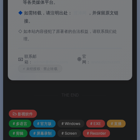
等各类媒体平台。
🎨
绿幕去背（Chroma Key）
：摄像头 PIP 支持
◆
如需转载，请注明出处：
渡漳网
，并保留原文链
绿幕抠像，人像叠到游戏/课件画面上，实况主 &
接。
讲师标配。
◇
如本站内容侵犯了原著者的合法权益，请联系我们处
⌨️
直播Widget & 热键
：观众互动 overlays、关注
理。
提示、自定义全局快捷键，直播中不用切回桌面点
联系邮
官
按钮。
📧
🌐
箱：
admin@dzcrv.com
网：
www.dzcrv.com
⚡ 未经授权 · 禁止转载
软件特色
THE END
✨ 软件特色
影视软件
🔄
录制→直播→剪辑一条龙
：讯连家产品线打
# 多语言
# 官方版
# Windows
# EXE
# 直播
通，Screen Recorder + PowerDirector 引擎同源，
# 剪辑
# 屏幕录制
# Screen
# Recorder
录完即剪，不用再学第二套软件。