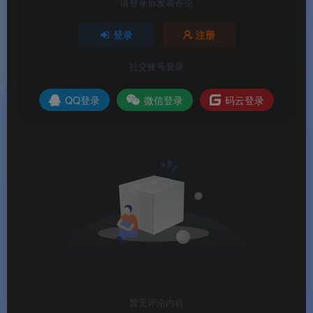
请登录后发表评论
✅
教育 & 企业友好
：PPT + 人像 + 系统声三轨同
录，课件产出效率比”Zoom 录屏 + 剪映精剪”短半
登录
注册
截流程。
社交账号登录
QQ登录
微信登录
码云登录
📌
品牌支持
：以上信息由
渡漳软件网
提供整
理。
系统要求
🖥️
系统要求
项目
最低配置
推荐配置
操作系统
Windows
Windows
暂无评论内容
10（64 位）
11（64 位）