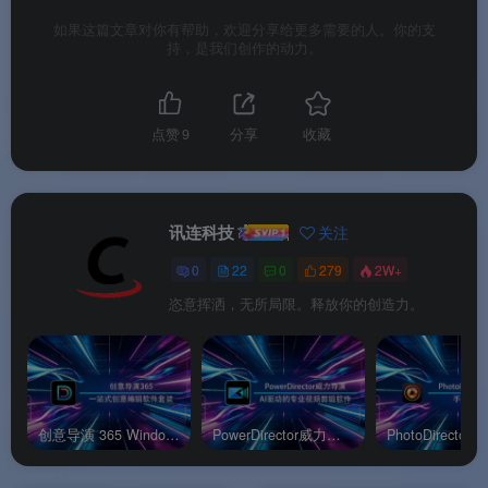
如果这篇文章对你有帮助，欢迎分享给更多需要的人。你的支
🎮
游戏模式优化
：针对 DirectX / OpenGL 游戏捕
持，是我们创作的动力。
获做过优化，帧率稳、丢包少，比通用录屏工具吃
资源更少。
点赞
9
分享
收藏
🧩
模板化输出
：直播封面、片头片尾、转场包内
置，YouTuber 和讲师不用自己从头拼。
🌍
多语 + 中文原生
：讯连老牌厂商，简中/繁中/
讯连科技
关注
英/日/韩通吃，国内用户无门槛。
0
22
0
279
2W+
🛒
与威力导演套装捆绑
：常作为 PowerDirector
恣意挥洒，无所局限。释放你的创造力。
Ultimate / Suite 的附赠模块售卖，买剪辑送录屏直
播，性价比比单买 OBS+Camtasia 划算。
创意导演 365 Windows官方版
PowerDirector威力导演安卓官方版
软件亮点