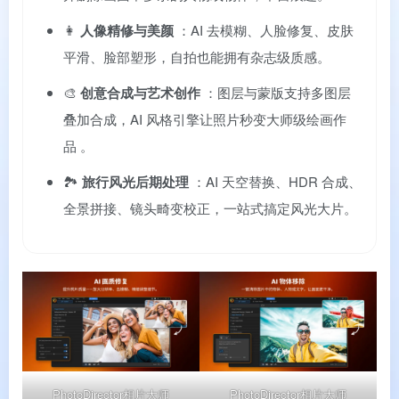
👩
人像精修与美颜
：AI 去模糊、人脸修复、皮肤
平滑、脸部塑形，自拍也能拥有杂志级质感。
🎨
创意合成与艺术创作
：图层与蒙版支持多图层
叠加合成，AI 风格引擎让照片秒变大师级绘画作
品
。
🏞️
旅行风光后期处理
：AI 天空替换、HDR 合成、
全景拼接、镜头畸变校正，一站式搞定风光大片。
PhotoDirector相片大师
PhotoDirector相片大师