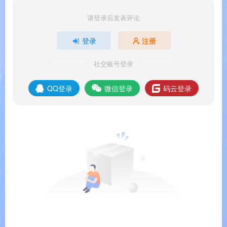
💎
AI 修图能力堪比桌面级
：AI 去模糊、AI 降噪、
请登录后发表评论
AI 物件移除，手机电脑都能享受专业级修图效
登录
注册
果
。
社交账号登录
🎯
图层 + 蒙版 + 合成
：提供 Photoshop 风格的合
成工具，却无需复杂的学习曲线。
QQ登录
微信登录
码云登录
💸
一次付费，永久使用
：$99.99 一次性买断，无
需像 Adobe 那样年年续费
。
📌
品牌支持
：以上信息由
渡漳软件网
提供整
理。
系统要求