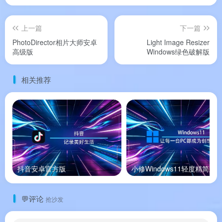
成，从 RAW 处理到全景拼接，一应俱全。
🎯
非破坏性编辑环境
：所有调整均可随时修改，
上一篇
下一篇
不用担心破坏原始照片。
PhotoDirector相片大师安卓
Light Image Resizer
高级版
Windows绿色破解版
软件亮点
相关推荐
🌟 软件亮点
🏆
PCMag 推荐，实力认证
：被 PCMag 评为功能
全面的照片编辑套件，以 AI 智能和亲民价格脱颖
抖音安卓官方版
小修Windows11轻度精简版
而出
。
🚀
比 Photoshop 更易上手
：拥有 PS 级别的进阶
💬评论
抢沙发
功能（色彩调节、曲线、色阶、HLS 等），但对新
手友好得多
。