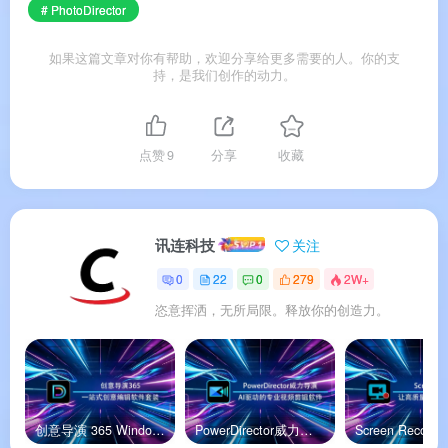
# PhotoDirector
辑，以及 HDR 合成和光影特效添加。
如果这篇文章对你有帮助，欢迎分享给更多需要的人。你的支
持，是我们创作的动力。
软件特色
✨ 软件特色
点赞
9
分享
收藏
🤖
AI 全流程赋能
：从修图到管理，AI 贯穿整个工
讯连科技
关注
作流，让复杂操作一键完成
。
0
22
0
279
2W+
🖼️
专业与易用的完美平衡
：包含摄影师所需的所
恣意挥洒，无所局限。释放你的创造力。
有核心工具，同时对新用户极为友好
。
💰
一次性买断，超高性价比
：高级版仅需
$99.99，相比 Adobe 订阅制更具价格优势
。
📦
200+ 功能全覆盖
：从基本调整到高级图层合
创意导演 365 Windows官方版
PowerDirector威力导演安卓官方版