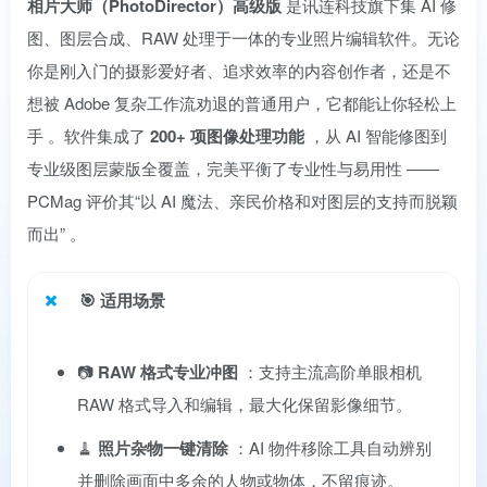
相片大师（PhotoDirector）高级版
是讯连科技旗下集 AI 修
图、图层合成、RAW 处理于一体的专业照片编辑软件。无论
你是刚入门的摄影爱好者、追求效率的内容创作者，还是不
想被 Adobe 复杂工作流劝退的普通用户，它都能让你轻松上
手
。软件集成了
200+ 项图像处理功能
，从 AI 智能修图到
专业级图层蒙版全覆盖，完美平衡了专业性与易用性
——
PCMag 评价其“以 AI 魔法、亲民价格和对图层的支持而脱颖
而出”
。
🎯
适用场景
📷
RAW 格式专业冲图
：支持主流高阶单眼相机
RAW 格式导入和编辑，最大化保留影像细节。
🧹
照片杂物一键清除
：AI 物件移除工具自动辨别
并删除画面中多余的人物或物体，不留痕迹。