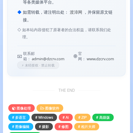
🧠
AI 智能修图全家桶
：集成 AI 去模糊、AI 降
等各类媒体平台。
噪、AI 人脸修复、AI 物件移除、AI 风格引擎等强
◆
如需转载，请注明出处：
渡漳网
，并保留原文链
大功能
。AI 图片画质修复可一次完成模糊修复、
接。
提高解析度、去噪点和除雾。
◇
如本站内容侵犯了原著者的合法权益，请联系我们处
理。
🎭
完整的图层与蒙版编辑
：支持多图层叠加、蒙
版涂抹和 14 种混合模式，方便进行复杂的图像合
联系邮
官
📧
🌐
成和创意设计。
箱：
admin@dzcrv.com
网：
www.dzcrv.com
⚡ 未经授权 · 禁止转载
🎨
专业调色与色彩校正
：提供色调、饱和度、亮
度精细控制，以及曲线、色阶、HLS 等专业调色工
具。支持超过 100 种镜头配置文件，一键校正梯
THE END
形、暗角、色差。
📷
RAW 格式与批量处理
：支持主流高阶单眼相机
图像处理
图像软件
RAW 格式，可批量编辑和管理大量照片
。
# 多语言
# Windows
# Ai
# ZIP
# 高级版
# 图像编辑
# 摄影
# 修图
# 相片大师
🌐
360° 全景与 HDR
：支持 360° 全景照片拼接与编