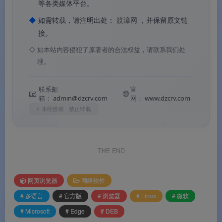
等各类媒体平台。
◆
如需转载，请注明出处：
渡漳网
，并保留原文链
接。
◇
如本站内容侵犯了原著者的合法权益，请联系我们处
Microsoft Edge
理。
软件功能
联系邮
官
📧
🌐
箱：
admin@dzcrv.com
网：
www.dzcrv.com
⚡ 未经授权 · 禁止转载
⚙️ 软件功能
🧠
Copilot AI 智能助手
：支持跨多个标签页汇总
THE END
信息、对比商品、生成摘要，还可对 PDF 文件直
接提问并获取智能解答。长期记忆功能让 AI 更懂
网页浏览器
网络软件
你的偏好。
# 多语言
# 官方版
# 浏览器
# Linux
# 微软
🛡️
多重隐私与安全防护
：跟踪预防默认开启，可拦
# Microsoft
# Edge
# DEB