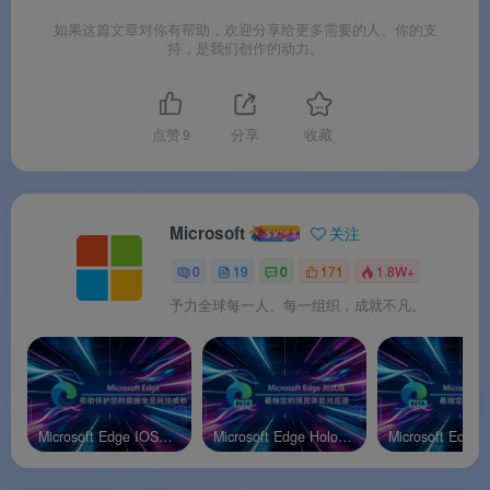
截大量第三方追踪器
；Microsoft Defender
如果这篇文章对你有帮助，欢迎分享给更多需要的人。你的支
SmartScreen 保护免受钓鱼和恶意软件攻击
。
持，是我们创作的动力。
🔗
跨设备无缝同步
：登录微软账号后，收藏夹、
密码、历史记录、扩展在 Linux、Windows、
点赞
9
分享
收藏
macOS、iOS、Android 间自动同步
。
💾
性能优化与资源管理
：睡眠标签页自动释放内
存
；在长时间运行会话中，Edge 对系统资源的占
Microsoft
关注
用比 Chrome 更保守
。
0
19
0
171
1.8W+
🎨
丰富的内置工具
：内置 PDF 阅读器支持注释编
予力全球每一人、每一组织，成就不凡。
辑
、大声朗读、标签分组、垂直标签页、沉浸式阅
读器、集锦功能等。
Microsoft Edge IOS官方版
Microsoft Edge HoloLens 2测试版
软件特色