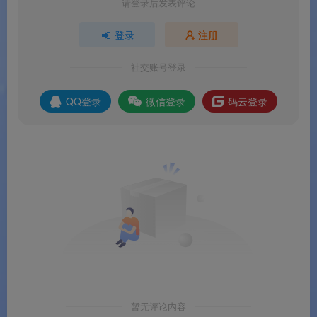
请登录后发表评论
📦
微软生态深度整合
：与 Microsoft 365、
登录
注册
OneDrive、Azure 门户等微软服务无缝协作
，是微
社交账号登录
软生态用户的理想选择。
QQ登录
微信登录
码云登录
软件亮点
🌟 软件亮点
🏆
微软官方出品
：全球顶级科技公司持续投入，安
全更新和功能迭代有保障。
🚀
Chromium 内核 + 微软优化
：既有 Chrome 的
百万级扩展生态
，又有微软在跨平台上的深度优
化。
暂无评论内容