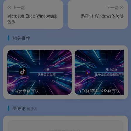
✨ 软件特色
上一篇
下一篇
Microsoft Edge Windows绿
迅雷11 Windows体验版
色版
🐧
原生 Linux 体验
：不是网页封装或兼容层，而
是以 DEB、RPM、Flatpak 格式发布的原生浏览
相关推荐
器
。
🔄
全平台生态无缝衔接
：Edge 是少有的同时覆盖
Linux、Windows、macOS、iOS、Android 的浏览
器，一个账号打通所有设备。
🤖
AI 赋能的浏览器
：Copilot 不只是聊天机器人，
抖音安卓官方版
万兴优转MacOS官方版
而是深度集成到浏览器中的智能助手，能跨标签页
工作、帮你学习。
💬评论
抢沙发
🛡️
隐私与便利的平衡
：默认开启跟踪防护，同时保
留数据共享的控制选项
，适合既在意隐私又不愿牺
牲便利性的用户。