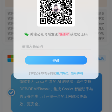
官方地址
软件类型
网页浏览器
软件语言
简体中文
软件平台
Linux
软件格式
DEB
软件大小
178.7MB
关注公众号后发送
获取验证码
“验证码”
软件开发
微软
请输入验证码
Microsoft
关注
私信
登录
6年前发布
扫码登录即表示同意
用户协议
、
隐私声明
微软专为 Linux 打造的 AI 浏览器 · 原生支持
DEB/RPM/Flatpak，集成 Copilot 智能助手与
跨设备同步，让开源平台的上网体验更高
效、更安全。