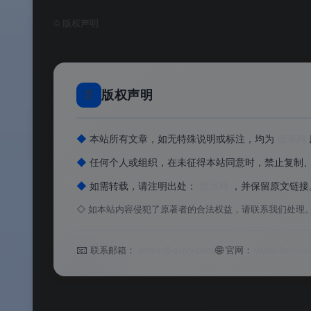
Web 标准支持
。
©
版权声明
🎨
专属金色图标
：Canary 版拥有独特的
🔗
跨设备同步
：登录微软账号后，收藏夹、密码、
🧪
实验性功能开关
：通过
页面
edge://flags
📄
版权声明
◆
本站所有文章，如无特殊说明或标注，均为
渡漳网
软件特色
◆
任何个人或组织，在未征得本站同意时，禁止复制
✨ 软件特色
◆
如需转载，请注明出处：
渡漳网
，并保留原文链接
◇
如本站内容侵犯了原著者的合法权益，请联系我们处理
🥽
专为 HoloLens 2 打造
：首个登陆 HoloLe
📧
🌐
联系邮箱：
admin@dzcrv.com
官网：
www.dzcrv.c
代
。
🐤
Edge 家族更新最快
：Canary 频道每天更