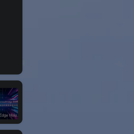
Microsoft Edge HoloLens 2测试版
Microsoft Edge MacOS测试版
Microsoft Edge IOS测试版