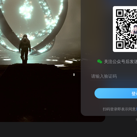
icrosoft Edge HoloLens 2 Canary官方版
此内容为免费资源，请登录后查看
0
关注公众号后发
￥
请输入验证码
登录查看
登
技术支持
安装调试
网
扫码登录即表示同意