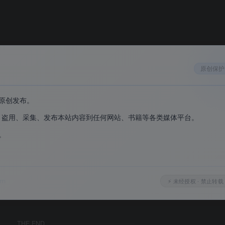
金色图标，与稳定版区分开来，一眼就能认出。
历史记录可在 HoloLens 2 与其他设备间同步。
可以开启各种实验性功能，探索微软正在开发中的最新技术。
原创保护
原创发布。
、盗用、采集、发布本站内容到任何网站、书籍等各类媒体平台。
。
。
ns 2 的 Chromium 版 Edge，让混合现实设备的网页浏览迈入新
om
⚡ 未经授权 · 禁止转载
新，是所有 Insider 渠道中最前沿的。
THE END