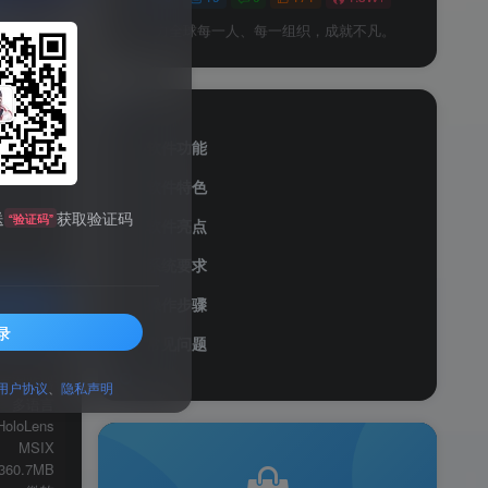
予力全球每一人、每一组织，成就不凡。
软件功能
软件特色
送
获取验证码
“验证码”
软件亮点
系统要求
操作步骤
录
常见问题
服务透明
页浏览器
用户协议
、
隐私声明
多语言
HoloLens
MSIX
360.7MB