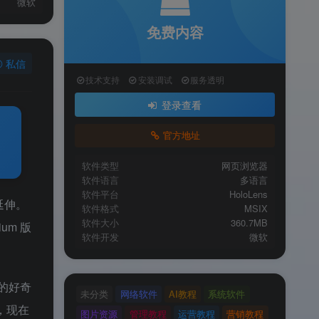
微软
免费内容
私信
技术支持
安装调试
服务透明
登录查看
官方地址
软件类型
网页浏览器
软件语言
多语言
软件平台
HoloLens
延伸。
软件格式
MSIX
软件大小
360.7MB
ium 版
软件开发
微软
的好奇
未分类
网络软件
AI教程
系统软件
，现在
图片资源
管理教程
运营教程
营销教程