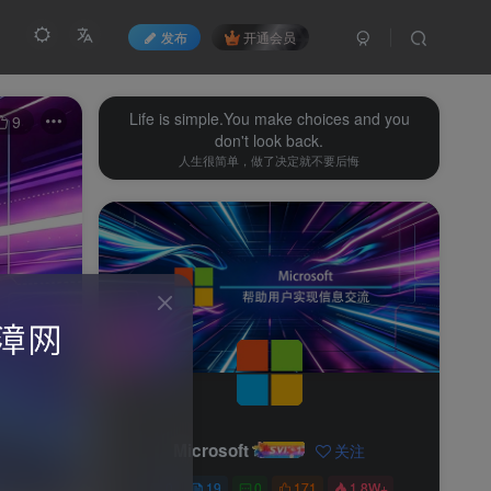
发布
开通会员
Life is simple.You make choices and you
9
don't look back.
人生很简单，做了决定就不要后悔
Microsoft
关注
0
19
0
171
1.8W+