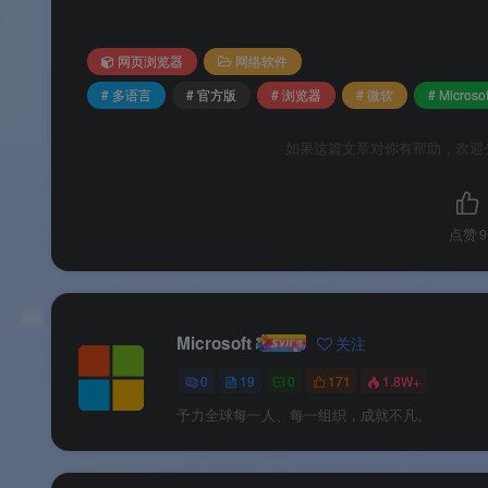
🔄
可与稳定版并存
：Canary 可以与 Holo
🧪
实验性功能最丰富
：通过
可
edge://flags
网页浏览器
网络软件
💡
开发者友好
：支持远程调试工具，方便在 Holo
# 多语言
# 官方版
# 浏览器
# 微软
# Microsof
如果这篇文章对你有帮助，欢迎
软件亮点
点赞
9
🌟 软件亮点
🏆
微软官方出品
：全球顶级科技公司持续投
Microsoft
关注
🚀
混合现实 + 超前浏览器
：在 AR 设备上
0
19
0
171
1.8W+
💎
Chromium 加持
：告别经典版 Edge，享
予力全球每一人、每一组织，成就不凡。
🎯
让 HoloLens 2 浏览体验焕新
：HoloLen