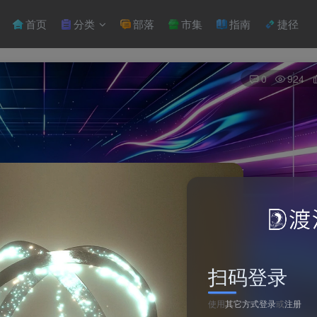
首页
分类
部落
市集
指南
捷径
0
924
扫码登录
使用
其它方式登录
或
注册