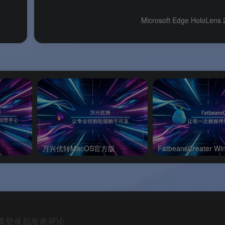
所有功能全部免费。
Microsoft Edge HoloLe
理。
万兴优转MacOS官方版
最低配置
推荐配置
 Holographic（HoloLens 2 系
最新版 Windows Holographic
统）
ARM64
ARM64
HoloLens 2 实体设备
HoloLens 2 实体设备
请登录后发表评论