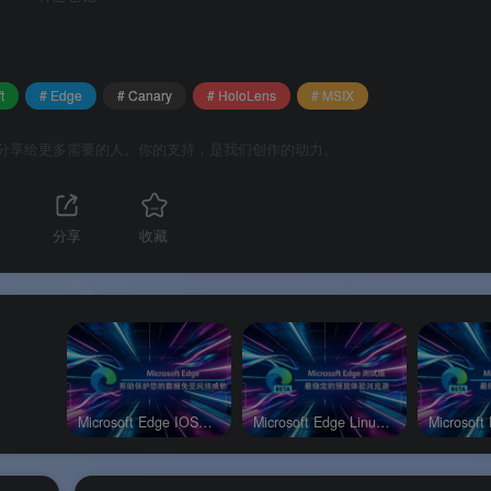
Lens 2 上的稳定版 Edge 同时安装，互不干扰。
以体验大量尚未正式发布的功能。
Lens 2 上调试 Web 应用和 PWA。
t
# Edge
# Canary
# HoloLens
# MSIX
分享给更多需要的人。你的支持，是我们创作的动力。
分享
收藏
入，品质有保障。
体验最前沿的浏览器技术。
受现代 Web 渲染引擎带来的流畅体验。
Microsoft Edge IOS官方版
Microsoft Edge Linux测试版
s 2 用户终于可以体验到 Chromium 版 Edge 的强大功能
。