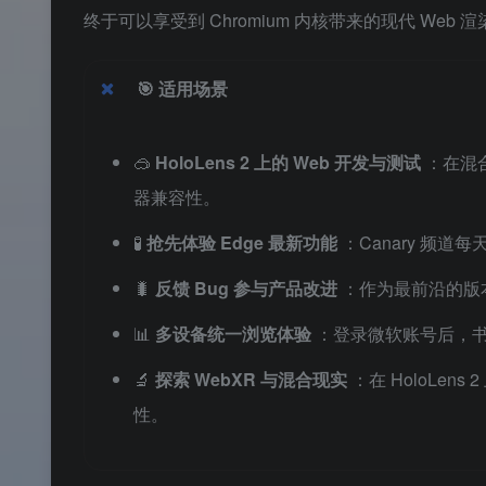
终于可以享受到 Chromium 内核带来的现代 Web 
🎯
适用场景
🥽
HoloLens 2 上的 Web 开发与测试
：在混合
器兼容性。
🧪
抢先体验 Edge 最新功能
：Canary 频
🐛
反馈 Bug 参与产品改进
：作为最前沿的版
📊
多设备统一浏览体验
：登录微软账号后，书签
🔬
探索 WebXR 与混合现实
：在 HoloLen
性。