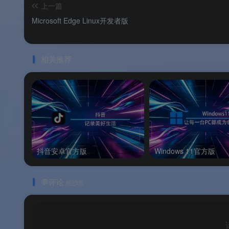
💸
完全免费无套路
：无需付费，下载即用，
上一篇
Microsoft Edge Linux开发者版
相关推荐
📌
品牌支持
：以上信息由
渡漳软件网
提供整
系统要求
🖥️
系统要求
抖音安卓官方版
Windows 11官方版
配置项
操作系统
Windows
💬评论
抢沙发
处理器架构
设备