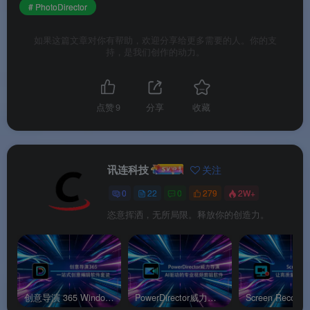
# PhotoDirector
✅
批量处理与智能管理
：AI 面部识别管理，批量编
如果这篇文章对你有帮助，欢迎分享给更多需要的人。你的支
辑海量照片
持，是我们创作的动力。
✅
价格实惠
：相比 Adobe 同类产品，
PhotoDirector 提供了更具竞争力的价格
点赞
9
分享
收藏
软件功能
讯连科技
关注
⚙️ 软件功能
0
22
0
279
2W+
恣意挥洒，无所局限。释放你的创造力。
🎭
图层与蒙版编辑
：支持多图层编辑和蒙版功
能，方便进行复杂的图像合成和创意设计
🔧
镜头畸变校正
：支持超过 100 种镜头配置文
创意导演 365 Windows官方版
PowerDirector威力导演安卓官方版
件，一键校正梯形、暗角、色差等问题