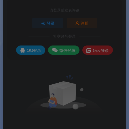
请登录后发表评论
🟢
AI 全栈赋能
：从修图到管理，AI 贯穿整个工作
流，包含对话修图等创新功能
登录
注册
💚
专业与易用的完美平衡
：功能全面，同时对新
社交账号登录
用户友好
QQ登录
微信登录
码云登录
🔧
200+ 功能集成
：一站式满足所有照片编辑需求
🔒
RAW 专业处理
：支持主流相机 RAW 格式，保
留最大细节
🌍
多语言支持
：支持 10 种语言，全球用户广泛使
用
📱
图层编辑支持
：提供完整的图层和蒙版功能
软件亮点