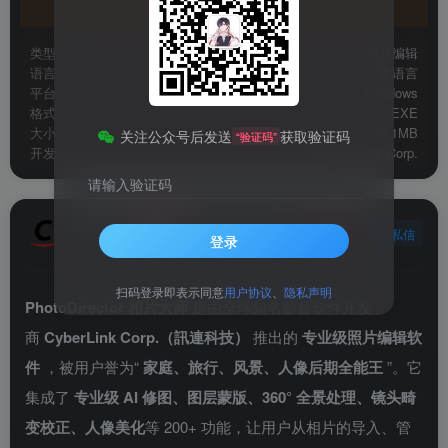
官方地址
类型
照片编辑
语言
多语言
平台
Windows
格式
EXE
大小
8.1MB
关注公众号后发送
获取验证码
“验证码”
开发
CyberLink Corp.
请输入验证码
讯连科技
关注
私信
登录
9年前发布
扫码登录即表示同意
用户协议
、
隐私声明
PhotoDirector 相片大师
是由全球知名影音软件开发
商
CyberLink Corp.（訊連科技）
推出的
专业级照片编辑软
件
，被用户誉为“
家庭、旅行、风景、人像后期全能王
”。它
集成了
专业级 AI 修图、图层蒙版、360° 全景处理、镜头畸
变校正、人像美化
等 200+ 功能，让用户从相片的导入、管