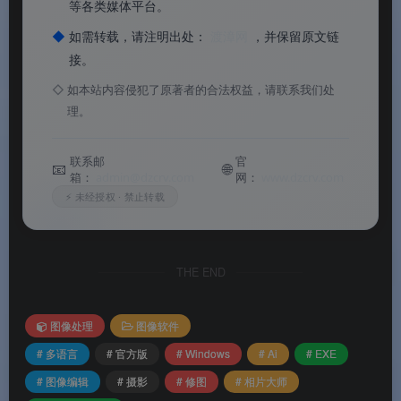
等各类媒体平台。
◆
如需转载，请注明出处：
渡漳网
，并保留原文链
接。
📊
核心价值
◇
如本站内容侵犯了原著者的合法权益，请联系我们处
理。
✅
AI 对话修图
：上传照片后 AI 自动识别内容并主
动提供专业编辑建议，通过自然对话即可完成修图
联系邮
官
📧
🌐
箱：
admin@dzcrv.com
网：
www.dzcrv.com
✅
200+ 功能全覆盖
：从基本调整到高级图层合
⚡ 未经授权 · 禁止转载
成，从 RAW 处理到全景拼接，一应俱全
✅
专业 RAW 处理
：支持主流高阶单眼相机 RAW
格式，最大程度保留影像细节
THE END
✅
人像美化必备
：AI 自动修饰脸部和身材，可手
图像处理
图像软件
动精细调整每个细节
# 多语言
# 官方版
# Windows
# Ai
# EXE
✅
图层编辑支持
：完整的图层和蒙版功能，方便用
# 图像编辑
# 摄影
# 修图
# 相片大师
户进行复杂的图像合成和创意设计