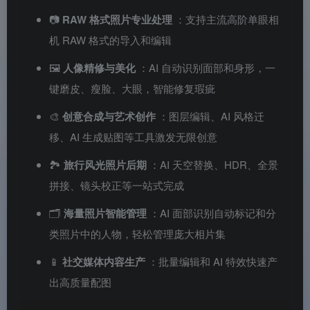
📷
RAW 格式照片专业处理
：支持主流高阶单眼相
机 RAW 格式的导入和编辑
🖼️
人像精修与美化
：AI 自动识别面部和身形，一
键磨皮、瘦脸、大眼，智能修复瑕疵
🎨
创意合成与艺术创作
：图层编辑、AI 风格迁
移、AI 生成贴图等工具激发无限创意
🏞️
旅行风光照片后期
：AI 天空替换、HDR、全景
拼接、镜头校正等一站式完成
🗂️
海量照片智能管理
：AI 面部识别自动标记和分
类照片中的人物，轻松管理庞大相片集
📱
社交媒体内容生产
：批量编辑和 AI 特效快速产
出高质量配图