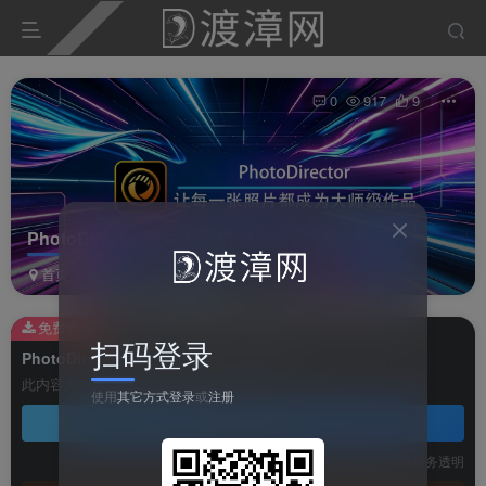
0
917
9
PhotoDirector相片大师Windows官方版
首页
软件
图像软件
正文
免费资源
扫码登录
PhotoDirector相片大师Windows官方版
此内容为免费资源，请登录后查看
使用
其它方式登录
或
注册
登录查看
技术支持
安装调试
服务透明