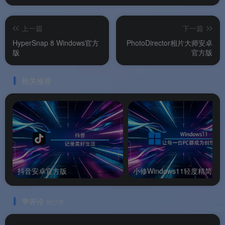
🌐
360° 全景处理
：全景照片的拼接与编辑
上一篇
下一篇
✨
HDR 与光影特效
：HDR 合成、添加动态光源和
HyperSnap 8 Windows官方
PhotoDirector相片大师安卓
射线光效
版
官方版
📁
RAW 格式支持
：支持主流高阶单眼相机 RAW
相关推荐
格式的导入和编辑
📦
批量处理
：批量编辑和管理大量照片
💾
多格式输出
：支持 JPG、TIFF、PNG、GIF、
PHI（Ultra 和 365 版）等多种格式导出
抖音安卓官方版
小修Windows11轻度精简版
软件特色
💬评论
抢沙发
✨ 软件特色